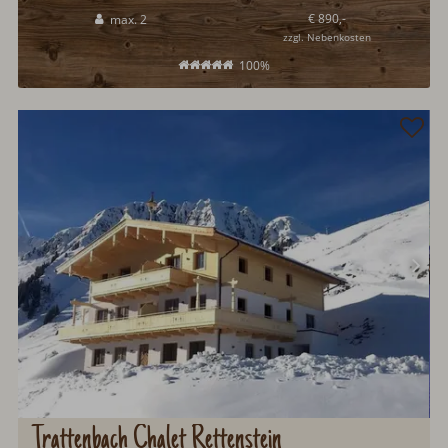
Hüttenromantik. Sommer wie Winter, wird den Gästen im Raurisertal
€ 890,-
max. 2
einiges an Urlaubsaktivitäten geboten...
zzgl. Nebenkosten
100%
Trattenbach Chalet Rettenstein