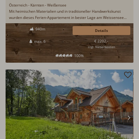
Österreich - Kärnten - Weißensee
Mit heimischen Materialien und in traditioneller Handwerkskunst
wurden dieses Ferien-Appartement in bester Lage am Weissensee
neu errichtet. Ankommen. Wohlfühlen. Lebensgefühle entdecken an
940m
einem...
Details
€ 2202,-
max. 6
zzgl. Nebenkosten
100%