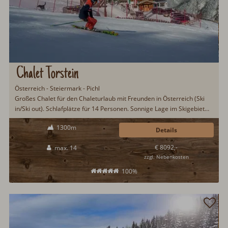
Chalet Torstein
Österreich - Steiermark - Pichl
Großes Chalet für den Chaleturlaub mit Freunden in Österreich (Ski
in/Ski out). Schlafplätze für 14 Personen. Sonnige Lage im Skigebiet
von Schladming Reiteralm. Toller Ausblick auf das Dachsteinmassiv.
1300m
Frühstücksservice, Wohnstube aus Lärchenholz, offener Kamin,
Details
Zirbenholz-Sauna. Im Sommer abwechslungsreiches Freizeit- und
€ 8092,-
max. 14
Kulturprogramm...
zzgl. Nebenkosten
100%