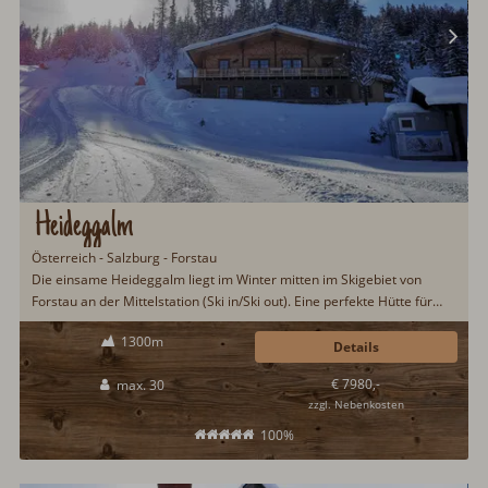
Heideggalm
Österreich - Salzburg - Forstau
Die einsame Heideggalm liegt im Winter mitten im Skigebiet von
Forstau an der Mittelstation (Ski in/Ski out). Eine perfekte Hütte für
Gruppen, Geburtstagsfeiern, Firmenevents oder Skizünfte.
1300m
Schlafplätze gibt es für 30 Gäste. Eine bestens ausgestattete
Details
Gastroküche inkl. Zapfanlagen versprechen einen Hüttenurlaub vom
€ 7980,-
max. 30
Feinsten...
zzgl. Nebenkosten
100%