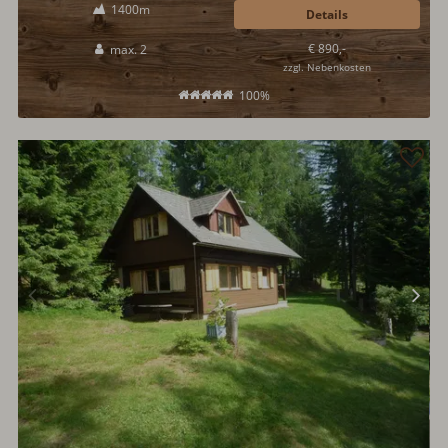
1400m
für zwei Gäste mit Brötchenservice, Holzofenherd, Hot Pot und Sauna.
Details
Wintersport geht im nahegelegenen Skigebiet Speikboden...
€ 890,-
max. 2
zzgl. Nebenkosten
100%