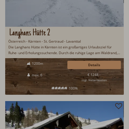
Langhans Hütte 2
Österreich - Kärnten - St. Gertraud - Lavanttal
Die Langhans Hütte in Kärnten ist ein großartiges Urlaubsziel für
Ruhe- und Erholungssuchende. Durch die ruhige Lage am Waldrand,
lässt man den Alltag schnell hinter sich und kann sich bestens
1200m
entspannen. Zahlreiche Urlaubsaktivitäten im Lavanttal lassen
Details
Sommer wie Winter keine Langeweile aufkommen...
€ 1248,-
max. 6
zzgl. Nebenkosten
100%