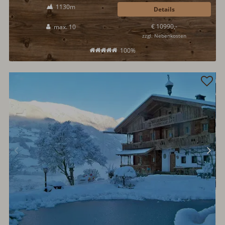
1130m
Materialien, HotPot auf der Terrasse, Sauna, Schwimmteich, Ski in/Ski
Details
out u.v.m., machen das Heustadl 1732 zu dem Hüttenerlebnis
€ 10990,-
max. 10
schlechthin...
zzgl. Nebenkosten
100%