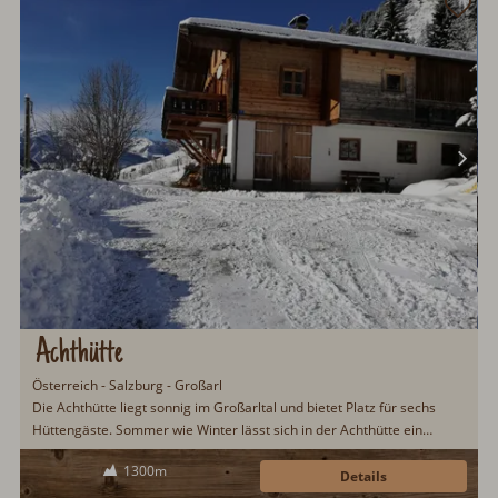
Achthütte
Österreich - Salzburg - Großarl
Die Achthütte liegt sonnig im Großarltal und bietet Platz für sechs
Hüttengäste. Sommer wie Winter lässt sich in der Achthütte ein
traumhafter Hüttenurlaub in unberührter Natur verbringen. Für
1300m
Kinder gibt es einen kleinen Spielplatz. Das Grundstück der Achthütte
Details
ist eingezäunt somit bestens für einen Hüttenurlaub mit Hund