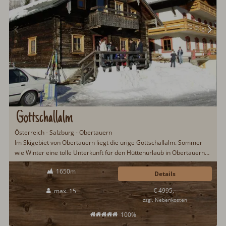
Gottschallalm
Österreich - Salzburg - Obertauern
Im Skigebiet von Obertauern liegt die urige Gottschallalm. Sommer
wie Winter eine tolle Unterkunft für den Hüttenurlaub in Obertauern
mit der Familie oder mit Freunden. Von der Hütte bietet sich ein toller
1650m
Ausblick auf die Bergwelt von Obertauern und das Salzburger Land.
Details
Im Winter steht den Gästen eine Sauna im Nebengebäude zur
€ 4995,-
max. 15
Verfügung...
zzgl. Nebenkosten
100%