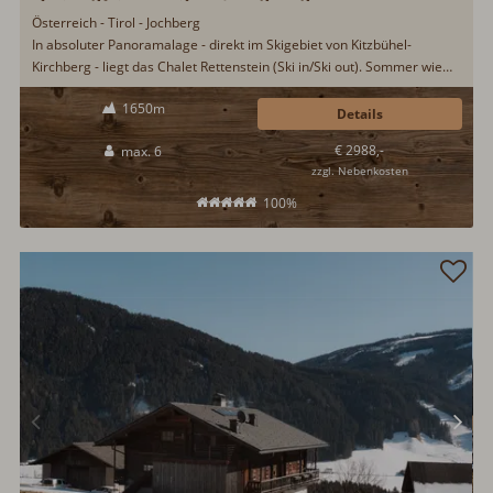
Österreich - Tirol - Jochberg
In absoluter Panoramalage - direkt im Skigebiet von Kitzbühel-
Kirchberg - liegt das Chalet Rettenstein (Ski in/Ski out). Sommer wie
Winter ein perfektes Urlaubsziel. Im Winter heißt es nur Ski
1650m
anschnallen und los geht's. Brötchenservice, Grillplatz, Infrarotkabine,
Details
finnische Sauna, Schwedenofen und WLAN...
€ 2988,-
max. 6
zzgl. Nebenkosten
100%