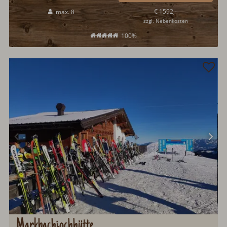
wunderschöner Kachelofen sorgt an kühleren Tagen für eine warme
€ 1592,-
max. 8
Hüttenstube...
zzgl. Nebenkosten
100%
Markbachjochhütte