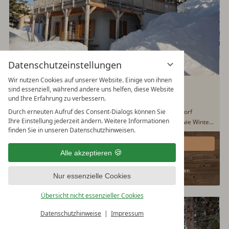
Datenschutzeinstellungen
Wir nutzen Cookies auf unserer Website. Einige von ihnen
Almrausch-Feriendorf Koralpe
sind essenziell, während andere uns helfen, diese Website
und Ihre Erfahrung zu verbessern.
Österreich - Kärnten - St. Stefan
Durch erneuten Aufruf des Consent-Dialogs können Sie
Die familienfreundliche Urlaubshütte Almrausch im Feriendorf
Ihre Einstellung jederzeit ändern. Weitere Informationen
Koralpe liegt sonnig auf 1.600m Höhe in Kärnten. Sommer wie Winter
finden Sie in unseren Datenschutzhinweisen.
gibt es im Urlaub hier oben einiges zu entdecken. Im Winter liegt die
1600m
Hütte mitten im Skigebiet (Ski in/Ski out). Die komfortable
Details
Hüttenausstattung mit Kachelofen, Sauna, Spielplatz und WLAN,
Alle akzeptieren
€ 2792,-
max. 8
machen das Almdorf Koralpe zu einem schönen Urlaubsziel...
zzgl. Nebenkosten
Nur essenzielle Cookies
Übersicht nicht essenzieller Cookies
Datenschutzhinweise
Impressum