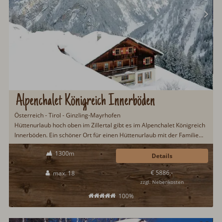
Alpenchalet Königreich Innerböden
Österreich - Tirol - Ginzling-Mayrhofen
Hüttenurlaub hoch oben im Zillertal gibt es im Alpenchalet Königreich
Innerböden. Ein schöner Ort für einen Hüttenurlaub mit der Familie
oder Freunden. Besonders erwähnenswert ist die großartige Aussicht
1300m
über das Zillertal und die umliegende Bergwelt. Eine gut
Details
ausgestattete Gastroküche macht das Kochen zum Kinderspiel...
€ 5886,-
max. 18
zzgl. Nebenkosten
100%