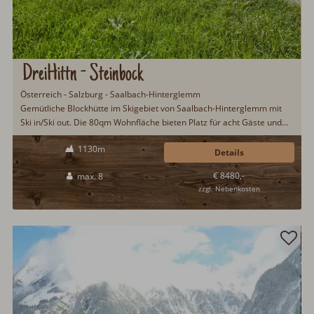
DreiHittn - Steinbock
Österreich - Salzburg - Saalbach-Hinterglemm
Gemütliche Blockhütte im Skigebiet von Saalbach-Hinterglemm mit
Ski in/Ski out. Die 80qm Wohnfläche bieten Platz für acht Gäste und
ein Haustier. Im Keller gibt es eine Sauna. Perfekte Lage direkt an der
1130m
Skipiste. Hochwertig ausgestattet mit moderner Küche, gemütlichem
Details
Wohnbereich mit Schwedenofen und vier Schlafzimmern...
€ 8480,-
max. 8
zzgl. Nebenkosten