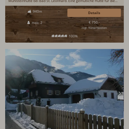
Mühlsteinhütte bei Bad St. Leonhard. Eine gemütliche Hütte für die
„Auszeit zu zweit“ in den Bergen. Lassen Sie den abenteuerreichen
940m
Tag im Garten der Hütte bei einem guten Glas Wein ausklingen…
Details
€ 750,-
max. 2
zzgl. Nebenkosten
100%