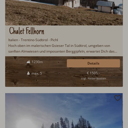
Chalet Fellhorn
Italien - Trentino-Südtirol - Pichl
Hoch oben im malerischen Gsieser Tal in Südtirol, umgeben von
sanften Almwiesen und imposanten Berggipfeln, erwartet Dich das
Chalet Fellhorn – ein charmantes Hideaway für Ruhesuchende,
1230m
Naturliebhaber und Aktivurlauber gleichermaßen. Mit seiner
Details
idyllischen Lage und hochwertigen Ausstattung ist das Chalet ein
€ 1505,-
max. 5
echtes Juwel für einen erholsamen Aufenthalt in den Alpen...
zzgl. Nebenkosten