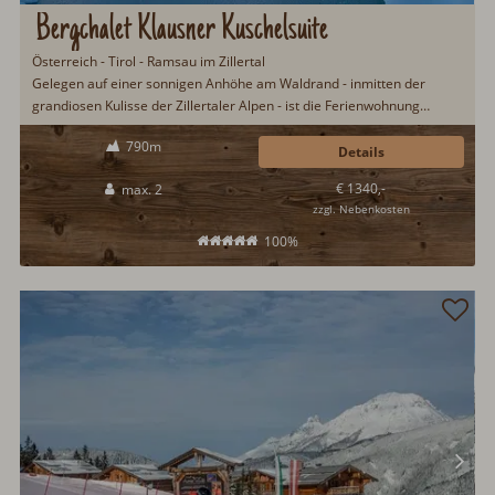
Bergchalet Klausner Kuschelsuite
Österreich - Tirol - Ramsau im Zillertal
Gelegen auf einer sonnigen Anhöhe am Waldrand - inmitten der
grandiosen Kulisse der Zillertaler Alpen - ist die Ferienwohnung
»Kuschelsuite« die perfekte Unterkunft...
790m
Details
€ 1340,-
max. 2
zzgl. Nebenkosten
100%