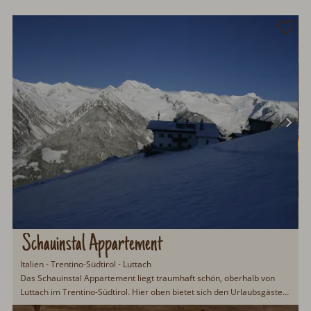
Schauinstal Appartement
Italien - Trentino-Südtirol - Luttach
Das Schauinstal Appartement liegt traumhaft schön, oberhalb von
Luttach im Trentino-Südtirol. Hier oben bietet sich den Urlaubsgästen
ein toller Ausblick auf den Zillertaler Hauptkamm. 40qm Wohnfläche