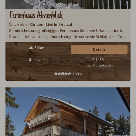
Ferienhaus Almenblick
Österreich - Kärnten - Lind im Drautal
Gemütliches und großzügiges Ferienhaus für einen Urlaub in Lind im
Drautal. Liebevoll und gemütlich eingerichtet sowie Schlafplätze für
sechs Gäste. Zur Ausstattung zählen u.a. Holzherd, Infrarotsauna,
590m
Specksteinofen und WLAN. Schöne Lage direkt am Donauradweg...
Details
€ 1488,-
max. 6
zzgl. Nebenkosten
100%