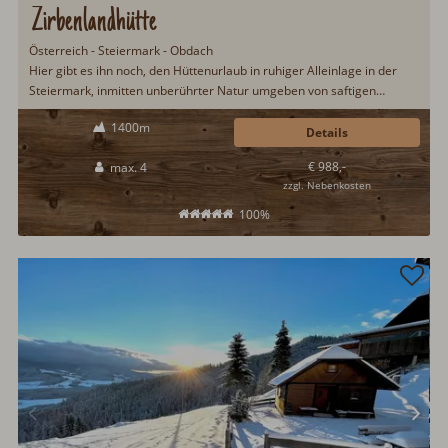
Zirbenlandhütte
Österreich - Steiermark - Obdach
Hier gibt es ihn noch, den Hüttenurlaub in ruhiger Alleinlage in der
Steiermark, inmitten unberührter Natur umgeben von saftigen
Wiesen und Wäldern. Einfach ankommen, abschalten und den Alltag
1400m
hinter sich lassen lautet hier das Motto...
Details
€ 988,-
max. 4
zzgl. Nebenkosten
100%