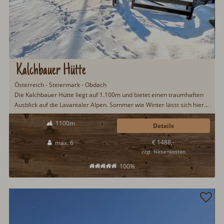
Kalchbauer Hütte
Österreich - Steiermark - Obdach
Die Kalchbauer Hütte liegt auf 1.100m und bietet einen traumhaften
Ausblick auf die Lavantaler Alpen. Sommer wie Winter lässt sich hier
ein erholsamer Hüttenurlaub inmitten unberührter Natur erleben. In
1100m
der Kalchbauer Hütte gibt es Platz für sechs Gäste und gerne auch
Details
zwei Hunde. Im sehr gepflegten Garten steht eine Saunahütte...
€ 1488,-
max. 6
zzgl. Nebenkosten
100%