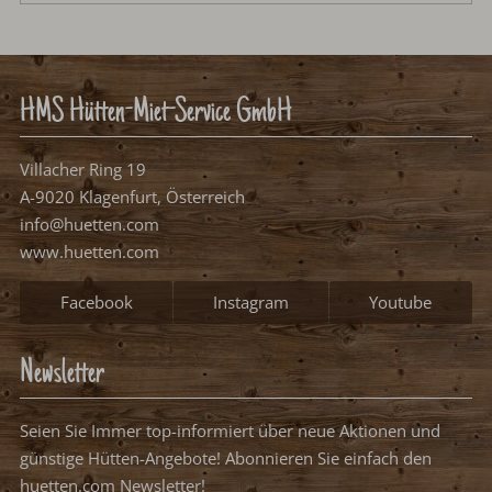
Übernachtungen:
0
Anreisetag wählen
Bitte wählen Sie Ihren Anreisetag.
frei, mögliches Anreisedatum
frei, kein Anreisedatum
belegt
Weiter