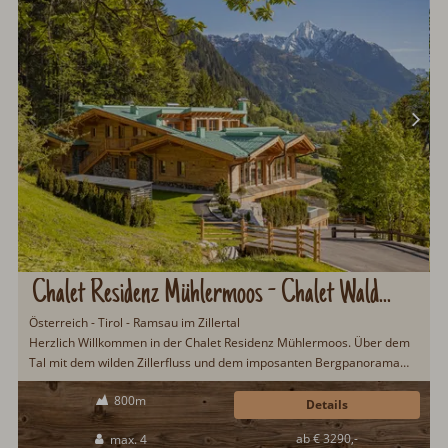
Chalet Residenz Mühlermoos - Chalet Waldbühne
Österreich - Tirol - Ramsau im Zillertal
Herzlich Willkommen in der Chalet Residenz Mühlermoos. Über dem
Tal mit dem wilden Zillerfluss und dem imposanten Bergpanorama
fügt sich das Bauwerk harmonisch zwischen Blumenwiesen und Wald
800m
in die ruhige Naturlandschaft ein.
Details
ab € 3290,-
max. 4