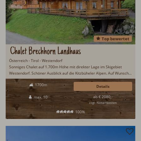
Top bewertet
Chalet Brechhorn Landhaus
Österreich - Tirol - Westendorf
Sonniges Chalet auf 1.700m Höhe mit direkter Lage im Skigebiet
Westendorf. Schöner Ausblick auf die Kitzbüheler Alpen. Auf Wunsch
Frühstück und Halbpension möglich. Im Winter heißt es Ski
1700m
anschnallen und los geht der Spaß. In den Sommermonaten gibt es in
Details
der Region einiges zu entdecken. Mögliche Aktivitäten während des
ab € 2080,-
max. 10
Urlaubs: Mountainbiken, Schwimmen, Wandern...
zzgl. Nebenkosten
100%