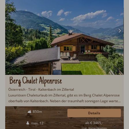
Berg Chalet Alpenrose
Österreich - Tirol - Kaltenbach im Zillertal
Luxuriösen Chaleturlaub im Zillertal, gibt es im Berg Chalet Alpenrose
oberhalb von Kaltenbach. Neben der traumhaft sonnigen Lage wartet
eine sehr gehobene Ausstattung auf die Gäste: Frühstückservice,
850m
Saunahütte, Ski in/Ski out, Sonnenterasse, Weinklimaschrank u.v.m.
Details
Direkte Lage im Skigebiet von Mayrhofen...
ab € 3465,-
max. 12
zzgl. Nebenkosten