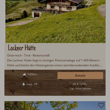
Lockner Hütte
Österreich - Tirol - Rettenschöß
Die Lockner Hütte liegt in sonniger Panoramalage auf 1.400 Metern
Höhe und bietet den Hüttengästen einen atemberaubenden Ausblick
zum Wilden Kaiser und dem Zahmen Kaiser. Hier oben lässt es sich
1400m
bestens vom Alltag erholen und einen Hüttenurlaub mit Freunden
Details
oder Familie in vollen Zügen genießen...
ab € 1290,-
max. 10
zzgl. Nebenkosten