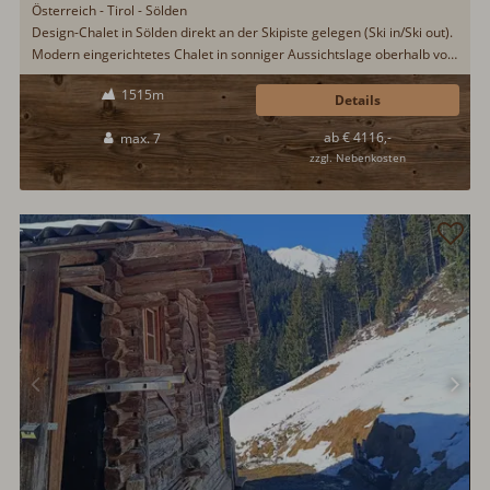
Österreich - Tirol - Sölden
Design-Chalet in Sölden direkt an der Skipiste gelegen (Ski in/Ski out).
Modern eingerichtetes Chalet in sonniger Aussichtslage oberhalb von
Sölden im Ötztal. Auf Wunsch morgendlicher Frühstücksservice. Im
1515m
Winter Einstieg in das Skigebiet von Sölden direkt hinter dem Chalet;
Details
im Sommer führt die Bike-Republic Sölden unweit am Chalet vorbei...
ab € 4116,-
max. 7
zzgl. Nebenkosten