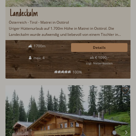
Landeckalm
Österreich - Tirol - Matrei in Osttirol
Uriger Hüttenurlaub auf 1.700m Höhe in Matrei in Osttirol. Die
Landeckalm wurde aufwendig und liebevoll von einem Tischler in
Handarbeit renoviert. Perfekt für einen Hüttenurlaub inmitten
1700m
unberührter Natur für alle die mal "aussteigen" möchten und etwas
Details
Besonders suchen...
ab € 1090,-
max. 4
zzgl. Nebenkosten
100%