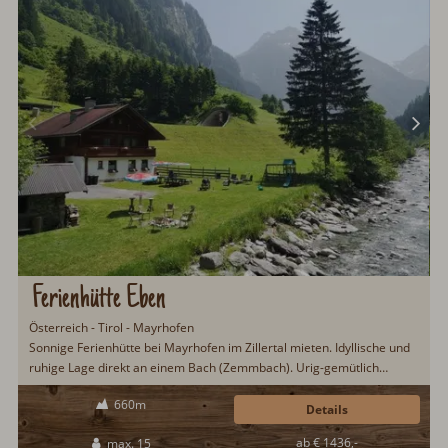
Ferienhütte Eben
Österreich - Tirol - Mayrhofen
Sonnige Ferienhütte bei Mayrhofen im Zillertal mieten. Idyllische und
ruhige Lage direkt an einem Bach (Zemmbach). Urig-gemütlich
eingerichtet mit 150qm Wohnfläche für 15 Hüttengäste. Eine
660m
Wohnstube, fünf Schlafzimmer und drei Badezimmer. Auf Wunsch
Details
morgendlicher Brötchenservice möglich. Eine Sauna ist ebenfalls
ab € 1436,-
max. 15
vorhanden...