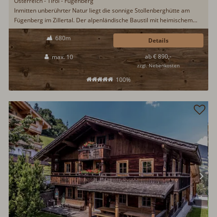
Österreich - Tirol - Fügenberg
Inmitten unberührter Natur liegt die sonnige Stollenberghütte am
Fügenberg im Zillertal. Der alpenländische Baustil mit heimischem
Altholz lädt ein zu einem erlebnisreichen Hüttenurlaub im Zillertal.
680m
Eine urige Bauernstube mit Kachelofen, ein alter Holzherd sowie eine
Details
Infrarotkabine lassen keine Urlaubswünsche offen...
ab € 890,-
max. 10
zzgl. Nebenkosten
100%