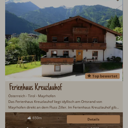
Top bewertet
Ferienhaus Kreuzlauhof
Österreich - Tirol - Mayrhofen
Das Ferienhaus Kreuzlauhof liegt idyllisch am Ortsrand von
Mayrhofen direkt an dem Fluss Ziller. Im Ferienhaus Kreuzlauhof gibt
es Platz für zwölf Urlaubsgäste und zwei Vierbeiner. Ein Urlaub im
650m
Zillertal verspricht viel Abwechslung und Entdeckungspotenzial für
Details
Groß und Klein...