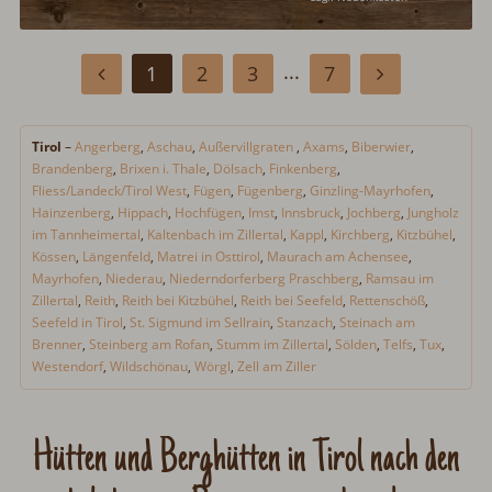
...
1
2
3
7
Tirol
–
Angerberg
,
Aschau
,
Außervillgraten
,
Axams
,
Biberwier
,
Brandenberg
,
Brixen i. Thale
,
Dölsach
,
Finkenberg
,
Fliess/Landeck/Tirol West
,
Fügen
,
Fügenberg
,
Ginzling-Mayrhofen
,
Hainzenberg
,
Hippach
,
Hochfügen
,
Imst
,
Innsbruck
,
Jochberg
,
Jungholz
im Tannheimertal
,
Kaltenbach im Zillertal
,
Kappl
,
Kirchberg
,
Kitzbühel
,
Kössen
,
Längenfeld
,
Matrei in Osttirol
,
Maurach am Achensee
,
Mayrhofen
,
Niederau
,
Niederndorferberg Praschberg
,
Ramsau im
Zillertal
,
Reith
,
Reith bei Kitzbühel
,
Reith bei Seefeld
,
Rettenschöß
,
Seefeld in Tirol
,
St. Sigmund im Sellrain
,
Stanzach
,
Steinach am
Brenner
,
Steinberg am Rofan
,
Stumm im Zillertal
,
Sölden
,
Telfs
,
Tux
,
Westendorf
,
Wildschönau
,
Wörgl
,
Zell am Ziller
Hütten und Berghütten in Tirol nach den