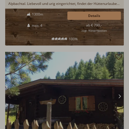
Alpbachtal. Liebevoll und urig eingerichtet, findet der Hüttenurlauber
hier alles was es für einen Urlaub abseits vom Alltag benötigt. Das
1300m
eingezäunte Grundstück ist perfekt für einen Hüttenurlaub mit Hund...
Details
ab € 790,-
max. 4
zzgl. Nebenkosten
100%