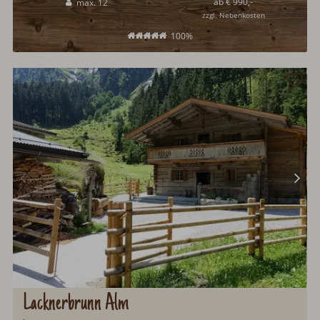
ab € 990,-
max. 12
zzgl. Nebenkosten
100%
Lacknerbrunn Alm