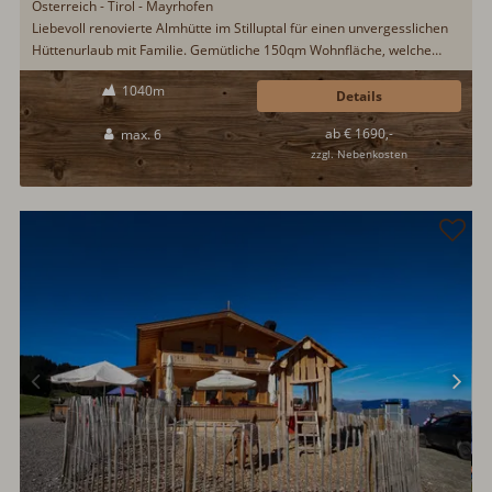
Österreich - Tirol - Mayrhofen
Liebevoll renovierte Almhütte im Stilluptal für einen unvergesslichen
Hüttenurlaub mit Familie. Gemütliche 150qm Wohnfläche, welche
aufwendig und originalgetreu zur Urlaubsunterkunft aus- und
1040m
umgebaut wurden. Das Stilluptal, das Zillertal und Mayrhofen bieten
Details
sowohl für Aktivurlauber, als auch für Erholungssuchende ein
ab € 1690,-
max. 6
abwechslungsreiches Urlaubsprogramm...
zzgl. Nebenkosten