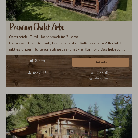
Premium Chalet Zirbe
Österreich - Tirol - Kaltenbach im Zillertal
Luxuriöser Chaleturlaub, hoch oben über Kaltenbach im Zillertal. Hier
gibt es urigen Hüttenurlaub gepaart mit viel Komfort. Das liebevoll
renovierte Chalet ist u.a. ausgestattet mit finnischer Sauna,
850m
Kachelofen, Outdoor Whirlpool, Ski in/Ski out, Sonnenterrasse,
Details
Weinklimaschrank u.v.m. Auf Wunsch gibt es auch jeden Morgen
ab € 3850,-
max. 15
frisches Backwaren in das Chalet...
zzgl. Nebenkosten