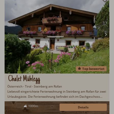
Top bewertet
Chalet Mühlegg
Österreich - Tirol - Steinberg am Rofan
Liebevoll eingerichtete Ferienwohnung in Steinberg am Rofan für zwei
Urlaubsgäste. Die Ferienwohnung befindet sich im Dachgeschoss
eines Bauernhauses aus dem Jahre 1732. Buchungen ab drei
1000m
Übernachtungen möglich. Der nahegelegene Achensee ermöglicht
Details
Sommer wie Winter, ein abwechslungsreiches Urlaubsprogramm...