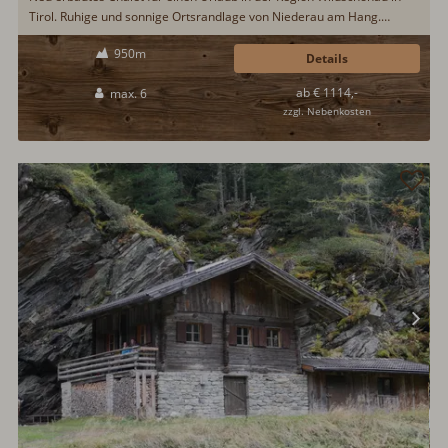
Tirol. Ruhige und sonnige Ortsrandlage von Niederau am Hang.
Natürliche Bauweise mit viel Holz und Naturstein. Gemütliche
950m
Atmosphäre in allen Zimmern. Im Winter ist eine Skibushaltestelle mit
Details
Anbindung an das Skigebiet Skijuwel Alpbachtal - Wildschönau nur
ab € 1114,-
max. 6
300m entfernt...
zzgl. Nebenkosten