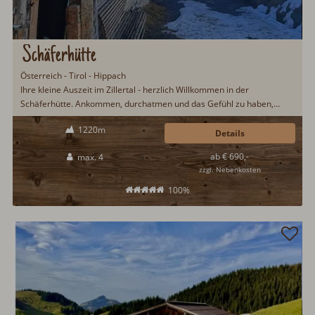
Schäferhütte
Österreich - Tirol - Hippach
Ihre kleine Auszeit im Zillertal - herzlich Willkommen in der
Schäferhütte. Ankommen, durchatmen und das Gefühl zu haben,
genau am richtigen Ort zu sein...
1220m
Details
ab € 690,-
max. 4
zzgl. Nebenkosten
100%