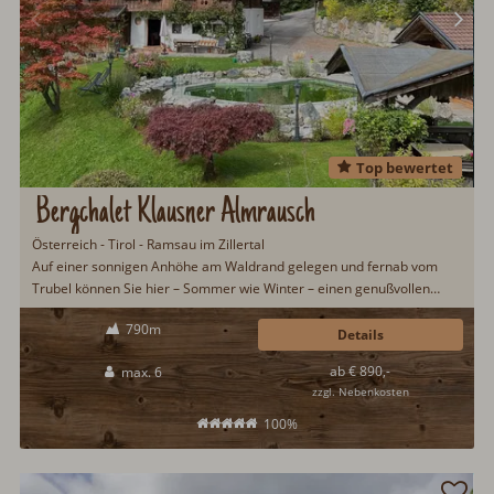
Top bewertet
Bergchalet Klausner Almrausch
Österreich - Tirol - Ramsau im Zillertal
Auf einer sonnigen Anhöhe am Waldrand gelegen und fernab vom
Trubel können Sie hier – Sommer wie Winter – einen genußvollen
Urlaub verbringen. Der 250 Jahre alte Tiroler...
790m
Details
ab € 890,-
max. 6
zzgl. Nebenkosten
100%