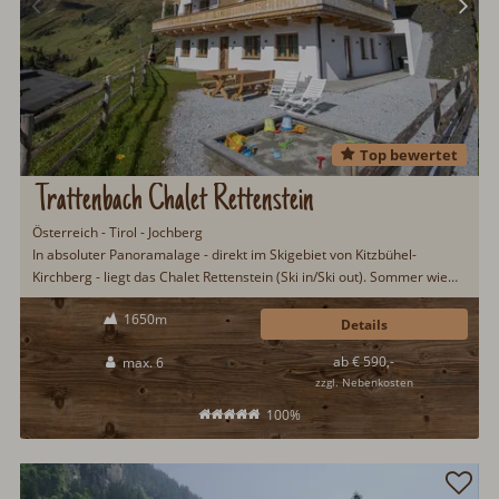
Top bewertet
Trattenbach Chalet Rettenstein
Österreich - Tirol - Jochberg
In absoluter Panoramalage - direkt im Skigebiet von Kitzbühel-
Kirchberg - liegt das Chalet Rettenstein (Ski in/Ski out). Sommer wie
Winter ein perfektes Urlaubsziel. Im Winter heißt es nur Ski
1650m
anschnallen und los geht's. Brötchenservice, Grillplatz, Infrarotkabine,
Details
finnische Sauna, Schwedenofen und WLAN...
ab € 590,-
max. 6
zzgl. Nebenkosten
100%