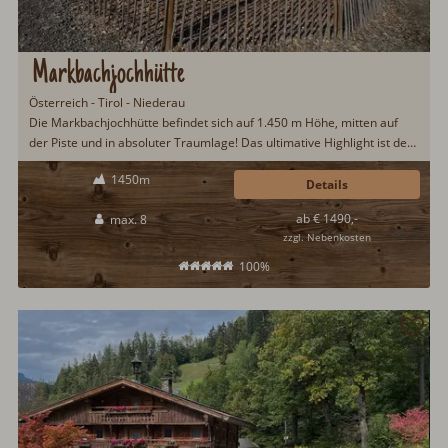
Markbachjochhütte
Österreich - Tirol - Niederau
Die Markbachjochhütte befindet sich auf 1.450 m Höhe, mitten auf
der Piste und in absoluter Traumlage! Das ultimative Highlight ist der
360° Panoramablick in Richtung Wilder Kaiser und die Bergwelt der
1450m
Kitzbüheler Alpen. Traumhaft schön verteilt sich rund um die Hütte
Details
eine atemberaubende und malerische Bergkulisse. Das ideale
ab € 1490,-
max. 8
Urlaubsziel für Naturliebhaber, die das Schöne und Wilde suchen.
zzgl. Nebenkosten
100%