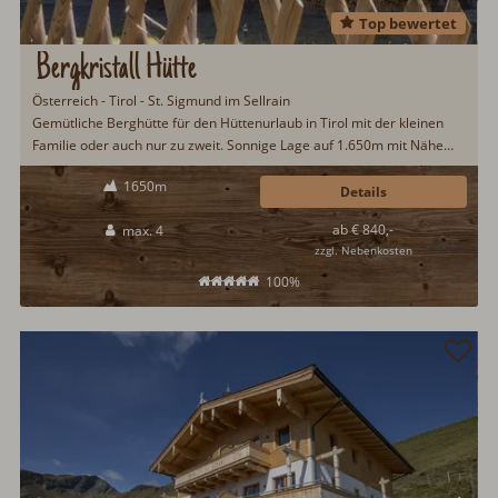
Top bewertet
Bergkristall Hütte
Österreich - Tirol - St. Sigmund im Sellrain
Gemütliche Berghütte für den Hüttenurlaub in Tirol mit der kleinen
Familie oder auch nur zu zweit. Sonnige Lage auf 1.650m mit Nähe
zum Wald. Gemütlich eingerichtet mit Schwedenofen. Zum Skifahren
1650m
geht es in das beliebte Skigebiet Kühtai. In den Sommermonaten lässt
Details
die Region rund um die Bergkristall Hütte keine Langeweile
ab € 840,-
max. 4
aufkommen...
zzgl. Nebenkosten
100%