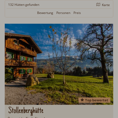
132 Hütten
gefunden
Karte
Bewertung
Personen
Preis
Top bewertet
Stollenberghütte