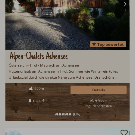
Top bewertet
Alpen-Chalets Achensee
Österreich - Tirol - Maurach am Achensee
Hüttenurlaub am Achensee in Tirol. Sommer wie Winter ein tolles
Urlaubsziel durch die direkte Nähe zum Achensee. Drei schöne
Chalets am Ortsrand von Maurach am Achensee für jeweils vier
950m
Urlaubsgäste. Gemütliche Einrichtung mit Infrarotkabine und
Details
Schwedenofen...
ab € 930,-
max. 4
zzgl. Nebenkosten
97%