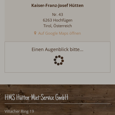
Kaiser-Franz-Josef Hütten
Nr. 43
6263 Hochfügen
Tirol, Österreich
Auf Google Maps öffnen
Kaiser-Franz-Josef Hütten
Anreise:
keine Auswahl
Abreise:
keine Auswahl
Reisedatum
Übernachtungen:
0
Anreisetag wählen
Aug.
>
2026
Mo
Di
Mi
Do
Fr
Sa
So