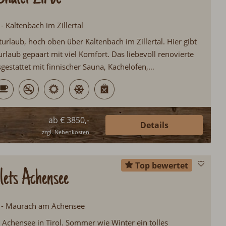
 - Kaltenbach im Zillertal
urlaub, hoch oben über Kaltenbach im Zillertal. Hier gibt
rlaub gepaart mit viel Komfort. Das liebevoll renovierte
usgestattet mit finnischer Sauna, Kachelofen,
l, Ski in/Ski out, Sonnenterrasse, Weinklimaschrank
h gibt es auch jeden Morgen frisches Backwaren in das
ab € 3850,-
Details
zzgl. Nebenkosten
Top bewertet
ets Achensee
ol - Maurach am Achensee
Achensee in Tirol. Sommer wie Winter ein tolles