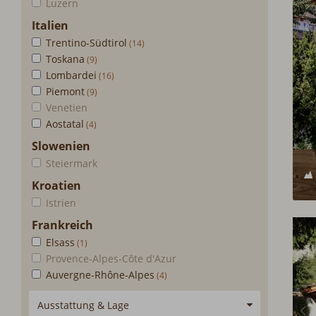
Luzern
Italien
Trentino-Südtirol
Toskana
Lombardei
Piemont
Venetien
Aostatal
Slowenien
Steiermark
Kroatien
Istrien
Frankreich
Elsass
Provence-Alpes-Côte d'Azur
Auvergne-Rhône-Alpes
Ausstattung & Lage