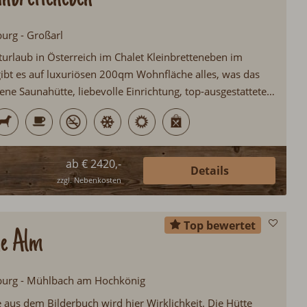
burg - Großarl
turlaub in Österreich im Chalet Kleinbretteneben im
 gibt es auf luxuriösen 200qm Wohnfläche alles, was das
ene Saunahütte, liebevolle Einrichtung, top-ausgestattete
rd, Kachelofen in der Wohnstube, Frühstücksservice,
fzimmer, hochwertige Badezimmer, Grillhäuschen u.v.m...
ab € 2420,-
Details
zzgl. Nebenkosten
Top bewertet
ne Alm
zburg - Mühlbach am Hochkönig
 aus dem Bilderbuch wird hier Wirklichkeit. Die Hütte