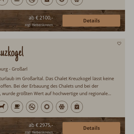
ab € 2100,-
Details
zzgl. Nebenkosten
uzkogel
burg - Großarl
urlaub im Großarltal. Das Chalet Kreuzkogel lässt keine
ffen. Bei der Erbauung des Chalets und bei der
, wurde größten Wert auf hochwertige und regionale
t. Zur Ausstattung zählen u.a. ein 50m² großer
Frühstücksservice, Kamin, Wellnessbereich mit Sauna &
ab € 2975,-
Details
zzgl. Nebenkosten