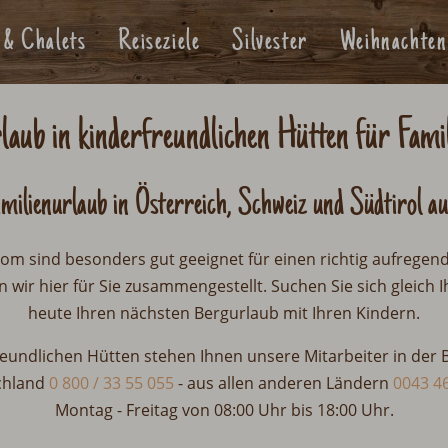
 & Chalets
Reiseziele
Silvester
Weihnachten
laub in kinderfreundlichen Hütten für Fami
amilienurlaub in Österreich, Schweiz und Südtirol
au
om sind besonders gut geeignet für einen richtig aufregen
wir hier für Sie zusammengestellt. Suchen Sie sich gleich 
heute Ihren nächsten Bergurlaub mit Ihren Kindern.
reundlichen Hütten stehen Ihnen unsere Mitarbeiter in der
chland
0 800 / 33 55 055
-
aus allen anderen Ländern
0043 46
Montag
-
Freitag von 08:00 Uhr bis 18:00 Uhr.