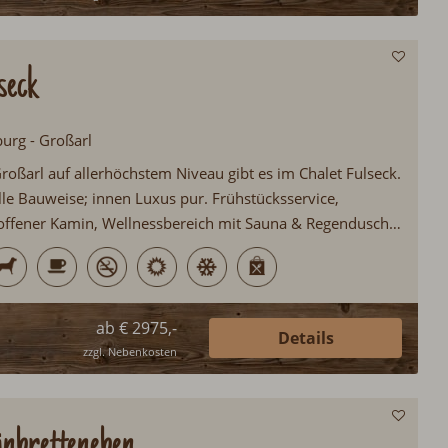
seck
burg - Großarl
roßarl auf allerhöchstem Niveau gibt es im Chalet Fulseck.
lle Bauweise; innen Luxus pur. Frühstücksservice,
offener Kamin, Wellnessbereich mit Sauna & Regendusche
en Leistungen im Chalet Fulseck. Das Großarltal ist
r ein beliebtes Urlaubsziel bei Gästen aus dem In- und
ab € 2975,-
Details
zzgl. Nebenkosten
inbretteneben