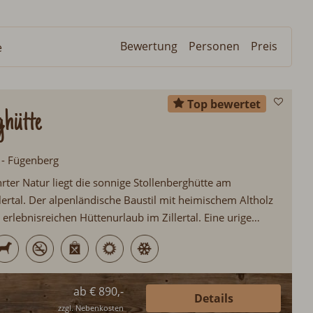
Bewertung
Personen
Preis
e
Top bewertet
ghütte
l - Fügenberg
rter Natur liegt die sonnige Stollenberghütte am
lertal. Der alpenländische Baustil mit heimischem Altholz
 erlebnisreichen Hüttenurlaub im Zillertal. Eine urige
Kachelofen, ein alter Holzherd sowie eine Infrarotkabine
aubswünsche offen...
ab € 890,-
Details
zzgl. Nebenkosten