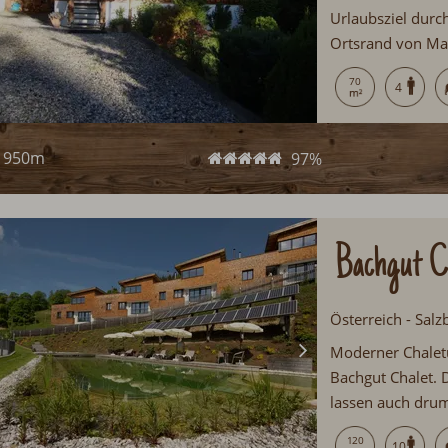
Urlaubsziel durc
Ortsrand von Mau
Gemütliche Einri
70
4
950m
97%
Bachgut C
Österreich - Sal
Moderner Chaletu
Bachgut Chalet. 
lassen auch dru
Pot auf der Terr
120
10