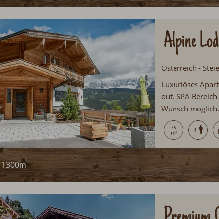
Alpine Lod
Österreich - Stei
Luxuriöses Apart
out. SPA Bereich
Wunsch möglich.
Sommercard mit z
75
4
Abenteuerspielpla
1300m
Premium C