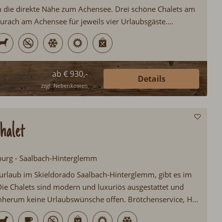
h die direkte Nähe zum Achensee. Drei schöne Chalets am
rach am Achensee für jeweils vier Urlaubsgäste.
chtung mit Infrarotkabine und Schwedenofen...
ab € 930,-
Details
zzgl. Nebenkosten
halet
zburg - Saalbach-Hinterglemm
rlaub im Skieldorado Saalbach-Hinterglemm, gibt es im
Die Chalets sind modern und luxuriös ausgestattet und
mherum keine Urlaubswünsche offen. Brötchenservice, Hot
asse, ökologische Bauweise, Sauna, Schwimmteich, Ski