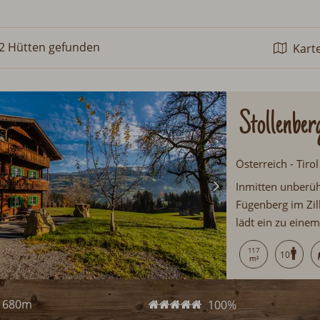
2 Hütten
gefunden
Kart
Stollenber
Österreich - Tiro
Inmitten unberüh
Fügenberg im Zil
lädt ein zu einem
Bauernstube mit 
117
10
lassen keine Url
680m
100%