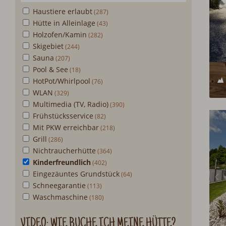
Haustiere erlaubt
Hütte in Alleinlage
Holzofen/Kamin
Skigebiet
Sauna
Pool & See
HotPot/Whirlpool
WLAN
Multimedia (TV, Radio)
Frühstücksservice
Mit PKW erreichbar
Grill
Nichtraucherhütte
Kinderfreundlich
Eingezäuntes Grundstück
Schneegarantie
Waschmaschine
VIDEO: WIE BUCHE ICH MEINE HÜTTE?