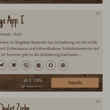
ge App. I
ermark - Pichl
ment im Skigebiet Reiteralm bei Schladming mit Ski in/Ski
 mit Zirbensauna und Infrarotkabine. Frühstücksservice auf
 Im Sommer gibt es die Schladming-Dachstein-
ahlreichen Attraktionen für alle Gäste. Großer
tz für Kinder...
ab € 1389,-
Details
zzgl. Nebenkosten
halet Zirbe