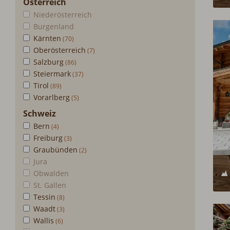
Österreich
Niederösterreich
Burgenland
Kärnten
Oberösterreich
Salzburg
Steiermark
Tirol
Vorarlberg
Schweiz
Bern
Freiburg
Graubünden
Jura
Obwalden
St. Gallen
Tessin
Waadt
Wallis