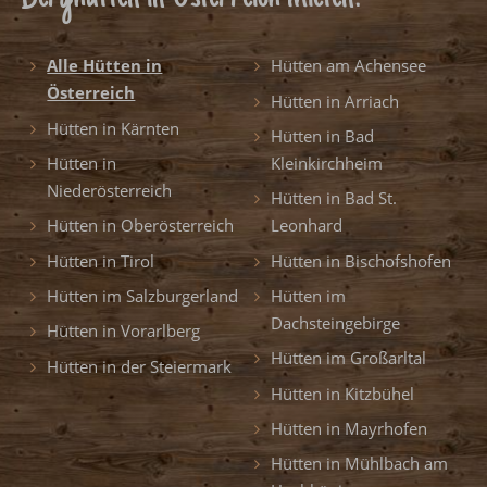
Alle Hütten in
Hütten am Achensee
Österreich
Hütten in Arriach
Hütten in Kärnten
Hütten in Bad
Hütten in
Kleinkirchheim
Niederösterreich
Hütten in Bad St.
Hütten in Oberösterreich
Leonhard
Hütten in Tirol
Hütten in Bischofshofen
Hütten im Salzburgerland
Hütten im
Dachsteingebirge
Hütten in Vorarlberg
Hütten im Großarltal
Hütten in der Steiermark
Hütten in Kitzbühel
Hütten in Mayrhofen
Hütten in Mühlbach am