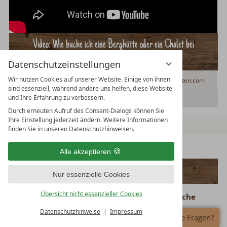
Video:
Wie buche ich eine Berghütte oder ein Chalet bei
huetten.com?
Datenschutzeinstellungen
Wir nutzen Cookies auf unserer Website. Einige von ihnen
5:54 Minuten
28.08.2018
huetten.com
sind essenziell, während andere uns helfen, diese Website
und Ihre Erfahrung zu verbessern.
Videobeschreibung öffnen
Durch erneuten Aufruf des Consent-Dialogs können Sie
Ihre Einstellung jederzeit ändern. Weitere Informationen
finden Sie in unseren Datenschutzhinweisen.
Infos über unsere angebotenen Hütten
Alle akzeptieren
Welche Hütten und Chalets vermietet huetten.com?
Nur essenzielle Cookies
Übersicht nicht essenzieller Cookies
Huetten.com: Dein Experte für unvergessliche
Hüttenurlaube
Datenschutzhinweise
Impressum
Haben Sie Fragen?