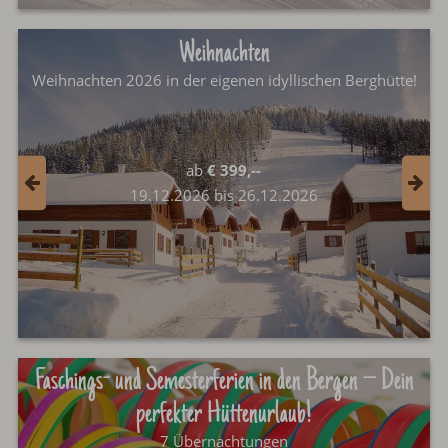
Weihnachten
Weihnachten 2026 in der eigenen idyllischen Berghütte!
ab
€ 399,--
19.12.2026 bis 26.12.2026
Faschings- und Semesterferien in den Bergen – Dein
perfekter Hüttenurlaub!
7 Übernachtungen