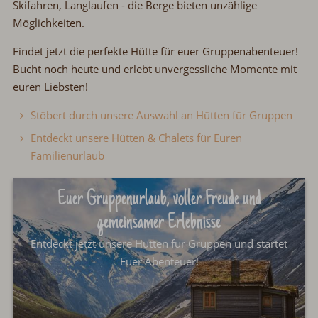
Skifahren, Langlaufen
-
die Berge bieten
unzählige
Möglichkeiten.
Findet jetzt die perfekte Hütte für euer Gruppenabenteuer!
Bucht noch heute und
erlebt unvergessliche Momente
mit
euren Liebsten!
Stöbert durch unsere Auswahl an Hütten für Gruppen
Entdeckt unsere Hütten & Chalets für Euren
Familienurlaub
Euer Gruppenurlaub, voller Freude und
gemeinsamer Erlebnisse
Entdeckt jetzt unsere Hütten für Gruppen und startet
Euer Abenteuer!