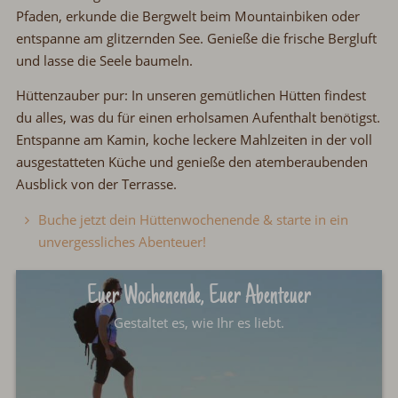
Pfaden, erkunde die Bergwelt beim Mountainbiken oder
entspanne am glitzernden See.
Genieße die frische Bergluft
und
lasse die Seele baumeln.
Hüttenzauber pur:
In unseren gemütlichen Hütten
findest
du alles, was du für einen erholsamen Aufenthalt benötigst.
Entspanne am Kamin, koche leckere Mahlzeiten in der voll
ausgestatteten Küche und genieße den atemberaubenden
Ausblick von der Terrasse.
Buche jetzt dein Hüttenwochenende & starte in ein
unvergessliches Abenteuer!
Euer Wochenende, Euer Abenteuer
Gestaltet es, wie Ihr es liebt.