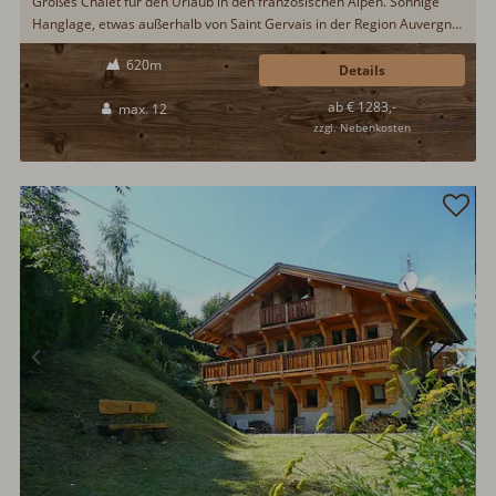
Großes Chalet für den Urlaub in den französischen Alpen. Sonnige
Hanglage, etwas außerhalb von Saint Gervais in der Region Auvergne-
Rhône-Alpes. Großzügige 200qm Wohnfläche und Platz für zwölf
620m
Gäste. Gratis Skibus in die Skigebiete des Mont Blanc. Wohnbereich
Details
mit Kamin...
ab € 1283,-
max. 12
zzgl. Nebenkosten