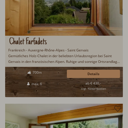
Chalet Farfadets
Frankreich - Auvergne-Rhône-Alpes - Saint Gervais
Gemütliches Holz-Chalet in der beliebten Urlaubsregion bei Saint
Gervais in den französischen Alpen. Ruhige und sonnige Ortsrandlage
mit toller Aussicht. Im Winter schnelle Anbindung an das Top-
700m
Skigebiet Evasion Mont Blanc. Skibushaltestelle direkt vor dem Chalet.
Details
In den Sommermonaten zahlreiche Freizeitmöglichkeiten...
ab € 430,-
max. 6
zzgl. Nebenkosten