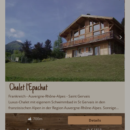
Chalet l'Epachat
Frankreich - Auvergne-Rhône-Alpes - Saint Gervais
Luxus-Chalet mit eigenem Schwimmbad in St Gervais in den
französischen Alpen in der Region Auvergne-Rhône-Alpes. Sonnige
Aussichtslage mit Blick auf die umliegende Bergwelt und beheiztem
700m
Pool. Gemütlich eingerichtetes Chalet mit Kamin, offener Küche,
Details
Panoramafenstern und Natursteinböden. Nächstes Skigebiet Evasion
ab € 1815,-