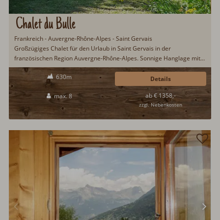
Chalet du Bulle
Frankreich - Auvergne-Rhône-Alpes - Saint Gervais
Großzügiges Chalet für den Urlaub in Saint Gervais in der
französischen Region Auvergne-Rhône-Alpes. Sonnige Hanglage mit
möblierter Süd-Ost-Terrasse. Gemütlich eingerichtet mit viel Holz,
630m
offener Küche, Schwedenofen und WLan. Die Top-Skigebiete am Mont
Details
Blanc sind schnell erreichbar...
ab € 1358,-
max. 8
zzgl. Nebenkosten