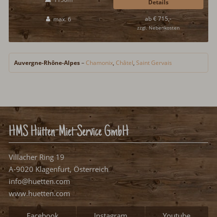
Badezimmer. Sonniger Balkon mit Möblierung, tollem Ausblick auf
Details
Châtel und die Berge der Region Auvergne-Rhône-Alpes...
ab € 715,-
max. 6
zzgl. Nebenkosten
Auvergne-Rhône-Alpes
–
Chamonix
,
Châtel
,
Saint Gervais
HMS Hütten-Miet-Service GmbH
Villacher Ring 19
A-9020 Klagenfurt, Österreich
info@huetten.com
www.huetten.com
Facebook
Instagram
Youtube