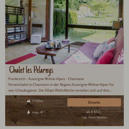
Chalet les Pelarnys
Frankreich - Auvergne-Rhône-Alpes - Chamonix
Ferienchalet in Chamonix in der Region Auvergne-Rhône-Alpes für
vier Urlaubsgäste. Die 60qm Wohnfläche verteilen sich auf drei
Stockwerke. Umgeben von Wiesen und Wäldern sowie schöne
1100m
Aussicht auf die umliegende Bergwelt. Zweckmäßige und gemütliche
Details
Einrichtung mit allem, was es für einen Urlaub benötigt...
ab € 653,-
max. 4
zzgl. Nebenkosten