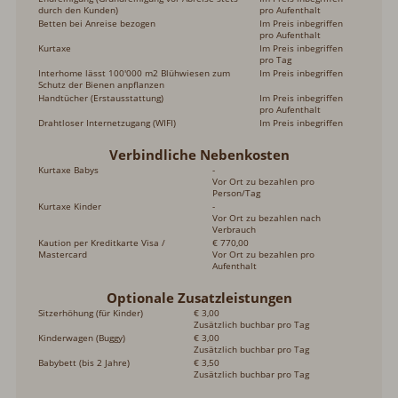
durch den Kunden)
pro Aufenthalt
Betten bei Anreise bezogen
Im Preis inbegriffen
pro Aufenthalt
Kurtaxe
Im Preis inbegriffen
pro Tag
Interhome lässt 100'000 m2 Blühwiesen zum
Im Preis inbegriffen
Schutz der Bienen anpflanzen
Handtücher (Erstausstattung)
Im Preis inbegriffen
pro Aufenthalt
Drahtloser Internetzugang (WIFI)
Im Preis inbegriffen
Verbindliche Nebenkosten
Kurtaxe Babys
-
Vor Ort zu bezahlen pro
Person/Tag
Kurtaxe Kinder
-
Vor Ort zu bezahlen nach
Verbrauch
Kaution per Kreditkarte Visa /
€ 770,00
Mastercard
Vor Ort zu bezahlen pro
Aufenthalt
Optionale Zusatzleistungen
Sitzerhöhung (für Kinder)
€ 3,00
Zusätzlich buchbar pro Tag
Kinderwagen (Buggy)
€ 3,00
Zusätzlich buchbar pro Tag
Babybett (bis 2 Jahre)
€ 3,50
Zusätzlich buchbar pro Tag