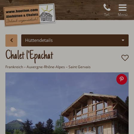
Tel.
Menü
Hüttendetails
Chalet l'Epachat
Frankreich
– Auvergne-Rhône-Alpes – Saint Gervais
Spe