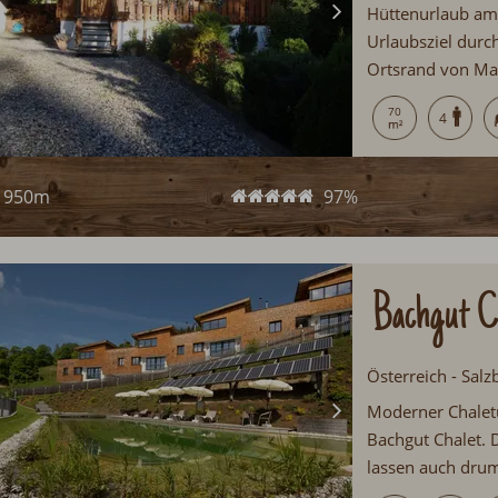
Hüttenurlaub am 
Urlaubsziel durc
Ortsrand von Mau
Gemütliche Einri
70
4
950m
97%
Bachgut C
Österreich - Sal
Moderner Chaletu
Bachgut Chalet. 
lassen auch dru
Pot auf der Terr