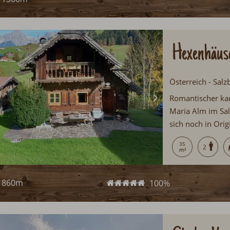
Hexenhäus
Österreich - Salz
Romantischer ka
Maria Alm im Salz
sich noch in Orig
Hüttenurlaub wie
35
2
eine Auszeit gö
860m
100%