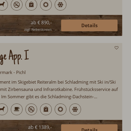
aubswünsche offen...
ab € 890,-
Details
zzgl. Nebenkosten
ge App. I
ermark - Pichl
ment im Skigebiet Reiteralm bei Schladming mit Ski in/Ski
 mit Zirbensauna und Infrarotkabine. Frühstücksservice auf
 Im Sommer gibt es die Schladming-Dachstein-
ahlreichen Attraktionen für alle Gäste. Großer
tz für Kinder...
ab € 1389,-
Details