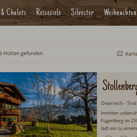
 & Chalets
Reiseziele
Silvester
Weihnachten
6 Hütten
gefunden
Kart
Stollenber
Österreich - Tiro
Inmitten unberüh
Fügenberg im Zil
lädt ein zu einem
Bauernstube mit 