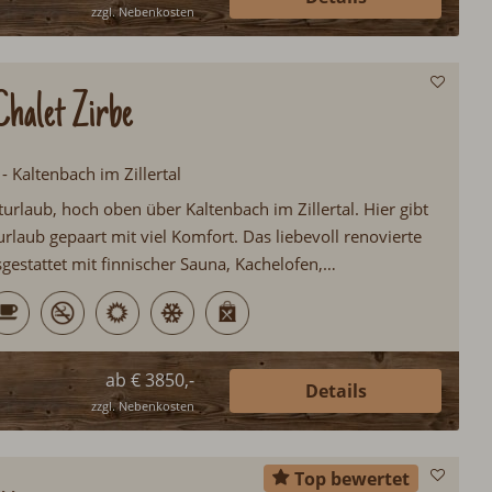
zzgl. Nebenkosten
halet Zirbe
 - Kaltenbach im Zillertal
urlaub, hoch oben über Kaltenbach im Zillertal. Hier gibt
rlaub gepaart mit viel Komfort. Das liebevoll renovierte
usgestattet mit finnischer Sauna, Kachelofen,
l, Ski in/Ski out, Sonnenterrasse, Weinklimaschrank
h gibt es auch jeden Morgen frisches Backwaren in das
ab € 3850,-
Details
zzgl. Nebenkosten
Top bewertet