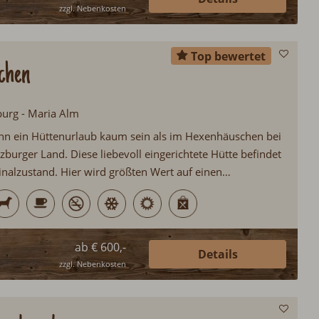
zzgl. Nebenkosten
Top bewertet
chen
burg - Maria Alm
nn ein Hüttenurlaub kaum sein als im Hexenhäuschen bei
burger Land. Diese liebevoll eingerichtete Hütte befindet
inalzustand. Hier wird größten Wert auf einen
 anno dazumal gelegt. Ideal für Pärchen, welche sich mal
nnen möchten…
ab € 600,-
Details
zzgl. Nebenkosten