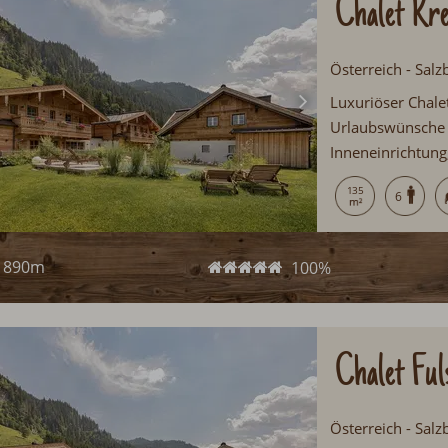
Chalet Kre
Österreich - Salz
Luxuriöser Chalet
Urlaubswünsche o
Inneneinrichtung
Materialien geleg
135
6
Naturbadeteich, 
Regendusche...
890m
100%
Chalet Ful
Österreich - Salz