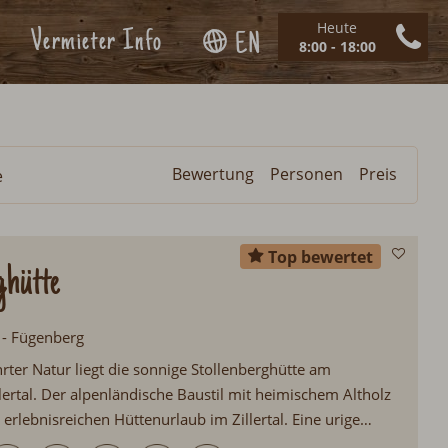
Heute
Vermieter Info
EN
8:00 - 18:00
Bewertung
Personen
Preis
e
Top bewertet
ghütte
l - Fügenberg
rter Natur liegt die sonnige Stollenberghütte am
lertal. Der alpenländische Baustil mit heimischem Altholz
 erlebnisreichen Hüttenurlaub im Zillertal. Eine urige
Kachelofen, ein alter Holzherd sowie eine Infrarotkabine