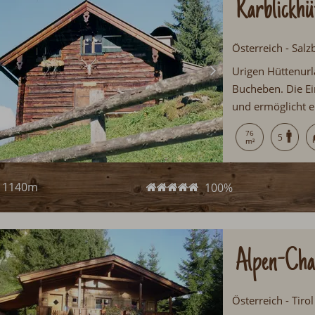
Karblickhü
Österreich - Sal
Urigen Hüttenurl
Bucheben. Die Ei
und ermöglicht e
Saunahütte mit S
76
5
Hüttenurlaub....
1140m
100%
Alpen-Chal
Österreich - Tir