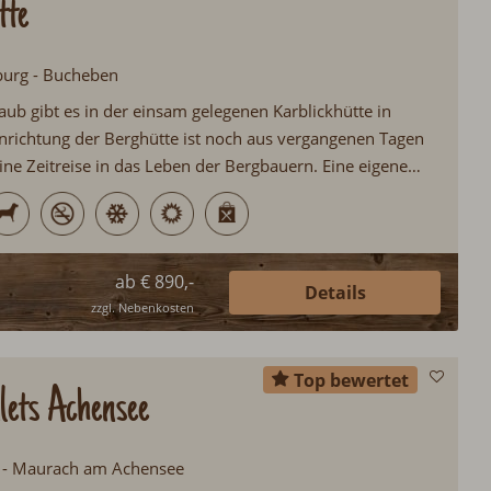
tte
zburg - Bucheben
aub gibt es in der einsam gelegenen Karblickhütte in
nrichtung der Berghütte ist noch aus vergangenen Tagen
ine Zeitreise in das Leben der Bergbauern. Eine eigene
olarium bietet allerdings etwas Luxus beim urigen
ab € 890,-
Details
zzgl. Nebenkosten
Top bewertet
ets Achensee
ol - Maurach am Achensee