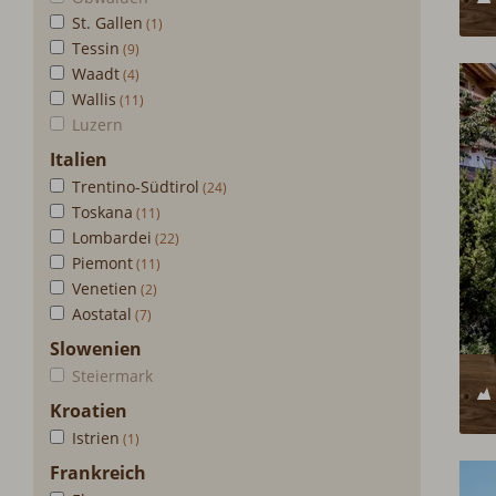
St. Gallen
Tessin
Waadt
Wallis
Luzern
Italien
Trentino-Südtirol
Toskana
Lombardei
Piemont
Venetien
Aostatal
Slowenien
Steiermark
Kroatien
Istrien
Frankreich