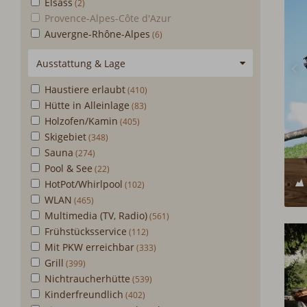
Elsass
Provence-Alpes-Côte d'Azur
Auvergne-Rhône-Alpes
Ausstattung & Lage
Haustiere erlaubt
Hütte in Alleinlage
Holzofen/Kamin
Skigebiet
Sauna
Pool & See
HotPot/Whirlpool
WLAN
Multimedia (TV, Radio)
Frühstücksservice
Mit PKW erreichbar
Grill
Nichtraucherhütte
Kinderfreundlich