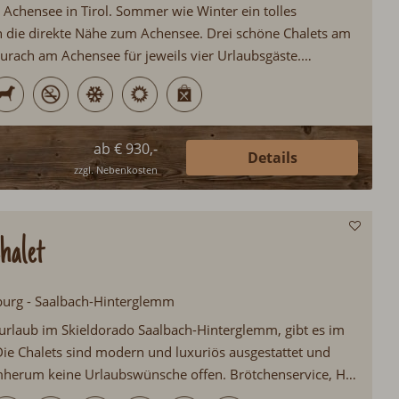
Achensee in Tirol. Sommer wie Winter ein tolles
h die direkte Nähe zum Achensee. Drei schöne Chalets am
rach am Achensee für jeweils vier Urlaubsgäste.
chtung mit Infrarotkabine und Schwedenofen...
ab € 930,-
Details
zzgl. Nebenkosten
halet
zburg - Saalbach-Hinterglemm
rlaub im Skieldorado Saalbach-Hinterglemm, gibt es im
Die Chalets sind modern und luxuriös ausgestattet und
mherum keine Urlaubswünsche offen. Brötchenservice, Hot
asse, ökologische Bauweise, Sauna, Schwimmteich, Ski