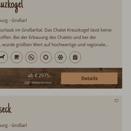
uzkogel
burg - Großarl
urlaub im Großarltal. Das Chalet Kreuzkogel lässt keine
ffen. Bei der Erbauung des Chalets und bei der
, wurde größten Wert auf hochwertige und regionale
t. Zur Ausstattung zählen u.a. ein 50m² großer
Frühstücksservice, Kamin, Wellnessbereich mit Sauna &
ab € 2975,-
Details
zzgl. Nebenkosten
seck
burg - Großarl