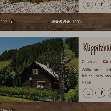
120
10
in/Ski out...
1130m
100%
Klippitzhü
Österreich - Kärn
Willkommen in d
fühlen. Im Winte
Natur...
70
5
1560m