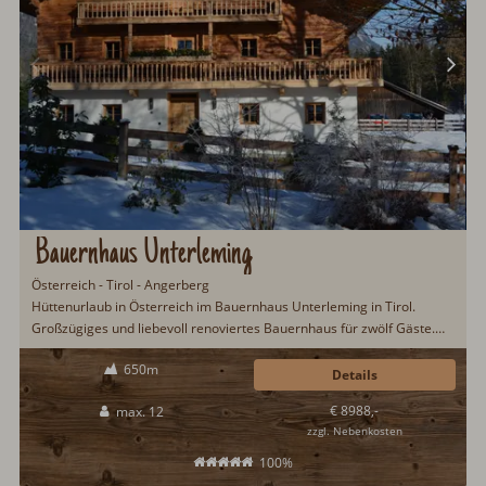
Bauernhaus Unterleming
Österreich - Tirol - Angerberg
Hüttenurlaub in Österreich im Bauernhaus Unterleming in Tirol.
Großzügiges und liebevoll renoviertes Bauernhaus für zwölf Gäste.
Wintersportmöglichkeit im nahegelegenen Skigebiet Wilder Kaiser-
650m
Brixental. Sehr schöne Einrichtung mit viel Holz, Kachelofen, Holzofen,
Details
Fußbodenheizung, Steinwand, sehr gepflegter Garten u.v.m...
€ 8988,-
max. 12
zzgl. Nebenkosten
100%