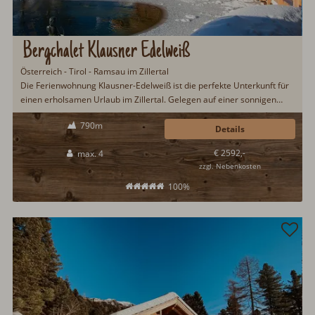
Bergchalet Klausner Edelweiß
Österreich - Tirol - Ramsau im Zillertal
Die Ferienwohnung Klausner-Edelweiß ist die perfekte Unterkunft für
einen erholsamen Urlaub im Zillertal. Gelegen auf einer sonnigen
Anhöhe am Waldrand...
790m
Details
€ 2592,-
max. 4
zzgl. Nebenkosten
100%