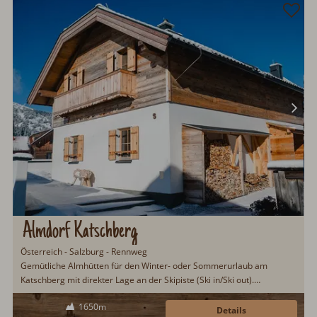
Almdorf Katschberg
Österreich - Salzburg - Rennweg
Gemütliche Almhütten für den Winter- oder Sommerurlaub am
Katschberg mit direkter Lage an der Skipiste (Ski in/Ski out).
Wohnstube mit offener Küche und Kachelofen. Wellnessbadezimmer
1650m
mit großer Sauna. Im Winter direkte Anbindung an das Skigebiet
Details