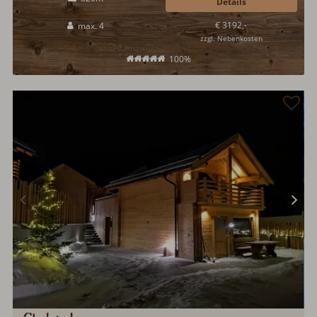
Ferienhütte Windlegern bietet Platz für fünf Gäste und gerne auch ein
Details
Haustier...
€ 3192,-
max. 4
zzgl. Nebenkosten
100%