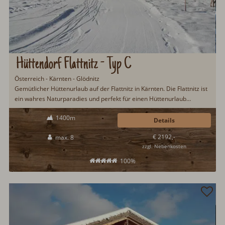
Hüttendorf Flattnitz - Typ C
Österreich - Kärnten - Glödnitz
Gemütlicher Hüttenurlaub auf der Flattnitz in Kärnten. Die Flattnitz ist
ein wahres Naturparadies und perfekt für einen Hüttenurlaub
inmitten unberührter Natur. Eine Infrarotkabine steht für die
1400m
abendliche Entspannung bereit...
Details
€ 2192,-
max. 8
zzgl. Nebenkosten
100%