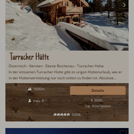
Turracher Hütte
Österreich - Kärnten - Ebene Reichenau - Turracher Höhe
In der einsamen Turracher Hütte gibt es urigen Hüttenurlaub, wie er
in der Hüttenvermietung nur noch selten zu finden ist. Absolute
Alleinlage inmitten des Nationalpark Nockberge auf der Turracher
1600m
Höhe mit Heubett. Auf moderne Technik wurde in der Turracher Hütte
Details
verzichtet. Hüttenurlaub wie anno dazumal...
€ 3090,-
max. 6
zzgl. Nebenkosten
100%