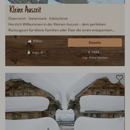
Kleine Auszeit
Österreich - Steiermark - Edelschrott
Herzlich Willkommen in der Kleinen Auszeit – dem perfekten
Rückzugsort für kleine Familien oder Paar die einen entspannten
Urlaub in den Bergen genießen möchten. Natur, Ruhe und
890m
gemeinsame Erlebnisse stehen hier im Mittelpunkt...
Details
€ 1988,-
max. 4
zzgl. Nebenkosten