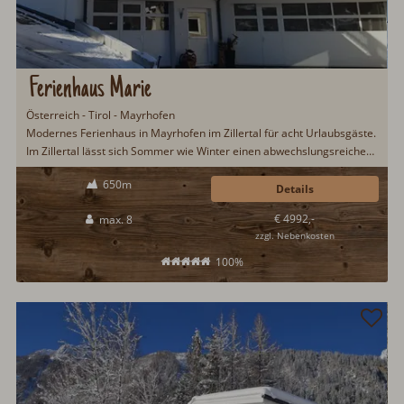
Ferienhaus Marie
Österreich - Tirol - Mayrhofen
Modernes Ferienhaus in Mayrhofen im Zillertal für acht Urlaubsgäste.
Im Zillertal lässt sich Sommer wie Winter einen abwechslungsreichen
Urlaub verbringen. Egal ob Aktivurlaub mit viele Bewegung oder
650m
Erholungssuchend, im Zillertal ist alles möglich. Der nahegelegene
Details
Bauernhof mit Einkaufsmöglichkeit, bietet allerhand zu entdecken...
€ 4992,-
max. 8
zzgl. Nebenkosten
100%