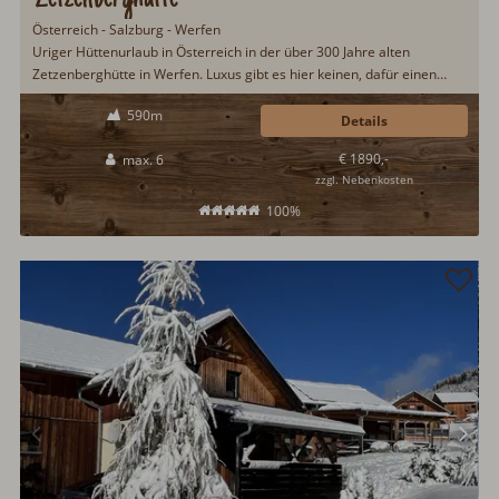
Österreich - Salzburg - Werfen
Uriger Hüttenurlaub in Österreich in der über 300 Jahre alten
Zetzenberghütte in Werfen. Luxus gibt es hier keinen, dafür einen
Hüttenurlaub in einer renovierten, aber trotzdem noch urig-
590m
authentischen Berghütte. Ruhige Ortsrandlage, perfekt für
Details
Ruhesuchende. Ein Haustier darf gerne mitreisen. Die Salzburger
€ 1890,-
max. 6
Skiwelt Amadé ist gut erreichbar...
zzgl. Nebenkosten
100%