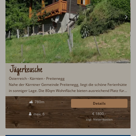
Jägerkeusche
Österreich - Kärnten - Preitenegg
Nahe der Kärntner Gemeinde Preitenegg, liegt die schöne Ferienhütte
in sonniger Lage. Die 80qm Wohnfläche bieten ausreichend Platz für
den gemütlichen Hüttenurlaub mit der Familie. Ein Hund darf gerne
780m
mitreisen. Im Winter geht es zum Skifahren ins Klippitztörl; im
Details
Sommer bietet die Region allerhand Freizeitaktivitäten...
€ 1800,-
max. 6
zzgl. Nebenkosten