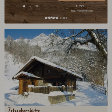
Katschberg. Die Sommermonate bieten ein abwechslungsreiches
€ 5990,-
max. 10
Urlaubsprogramm für Groß und Klein...
zzgl. Nebenkosten
100%
Zetzenberghütte