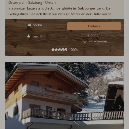
Österreich - Salzburg - Unken
In sonniger Lage steht die Achberghütte im Salzburger Land. Der
Gebirgsfluss Saalach fließt nur wenige Meter an der Hütte vorbei.
Hier trifft moderner, offener Baustil auf Salzburger Tradition. Ein
560m
Spielplatz auf dem Grundstück bietet Spaß beim Hüttenurlaub mit der
Details
Familie. Eine Sauna steht ebenfalls bereit.
€ 3992,-
max. 8
zzgl. Nebenkosten
100%