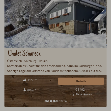
Chalet Schareck
Österreich - Salzburg - Rauris
Komfortables Chalet für den erholsamen Urlaub im Salzburger Land.
Sonnige Lage am Ortsrand von Rauris mit schönem Ausblick auf die
umliegenden Berge und Wälder. Zur Ausstattung zählen u.a. Sauna,
1150m
Schwedenofen, Sound-Anlage, Whirlpool und WLAN. Das Grundstück
Details
vom Chalet Schareck ist eingezäunt und Haustiere herzlich
€ 3492,-
max. 6
willkommen...
zzgl. Nebenkosten
100%