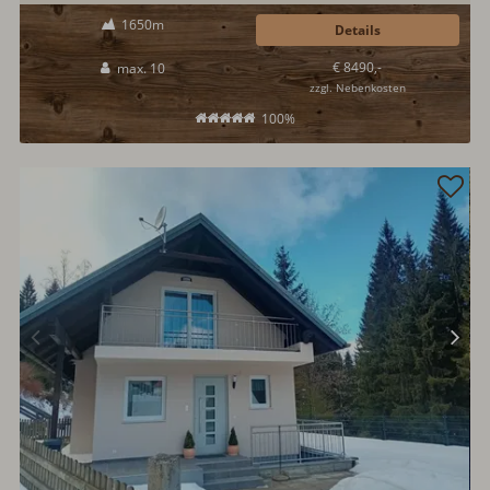
Almchalet am Katschberg bedeutet alpiner Luxus. Außen-Whirlpool,
1650m
bequeme Boxspringbetten, Brötchenservice, Kachelofen, moderne
Details
Badezimmer, große Sauna...
€ 8490,-
max. 10
zzgl. Nebenkosten
100%