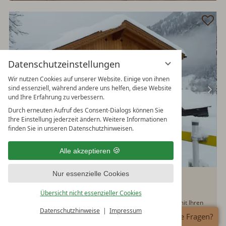
Datenschutzeinstellungen
Wir nutzen Cookies auf unserer Website. Einige von ihnen
sind essenziell, während andere uns helfen, diese Website
und Ihre Erfahrung zu verbessern.
Durch erneuten Aufruf des Consent-Dialogs können Sie
Ihre Einstellung jederzeit ändern. Weitere Informationen
finden Sie in unseren Datenschutzhinweisen.
Alle akzeptieren
Nur essenzielle Cookies
Toni Häusl
Österreich - Salzburg - Dorfgastein
Übersicht nicht essenzieller Cookies
Ob Sie Ruhe suchen, die Natur erkunden oder einfach Zeit mit Ihren
Datenschutzhinweise
Impressum
Liebsten verbringen möchten - das Toni Häusl ist der ideale Ort dafür.
Haben Sie Fragen?
Hier finden Sie Erholung, Privatsphäre und den besonderen Charme