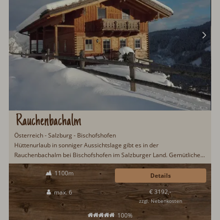
Rauchenbachalm
Österreich - Salzburg - Bischofshofen
Hüttenurlaub in sonniger Aussichtslage gibt es in der
Rauchenbachalm bei Bischofshofen im Salzburger Land. Gemütliche
Berghütte für den Hüttenurlaub mit der Familie und gerne auch mit
1100m
Haustier. Landestypische Architektur und gemütliche
Details
Inneneinrichtung mit Kachelofen in der Wohnstube...
€ 3192,-
max. 6
zzgl. Nebenkosten
100%