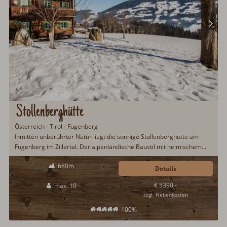
Stollenberghütte
Österreich - Tirol - Fügenberg
Inmitten unberührter Natur liegt die sonnige Stollenberghütte am
Fügenberg im Zillertal. Der alpenländische Baustil mit heimischem
Altholz lädt ein zu einem erlebnisreichen Hüttenurlaub im Zillertal.
680m
Eine urige Bauernstube mit Kachelofen, ein alter Holzherd sowie eine
Details
Infrarotkabine lassen keine Urlaubswünsche offen...
€ 5390,-
max. 10
zzgl. Nebenkosten
100%