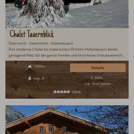
Chalet Tauernblick
Österreich - Steiermark - Hohentauern
Das moderne Chalet im malerischen Örtchen Hohentauern bietet
genügend Platz für die ganze Familie und lässt keine Urlaubswünsche
offen. Eine Sauna steht zur Verfügung.
1300m
Details
€ 3990,-
max. 6
zzgl. Nebenkosten
100%