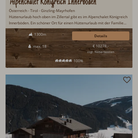
Alpenchalet Königreich Innerböden
Österreich - Tirol - Ginzling-Mayrhofen
Hüttenurlaub hoch oben im Zillertal gibt es im Alpenchalet Königreich
Innerböden. Ein schöner Ort für einen Hüttenurlaub mit der Familie
oder Freunden. Besonders erwähnenswert ist die großartige Aussicht
1300m
über das Zillertal und die umliegende Bergwelt. Eine gut
Details
ausgestattete Gastroküche macht das Kochen zum Kinderspiel...
€ 10278,-
max. 18
zzgl. Nebenkosten
100%