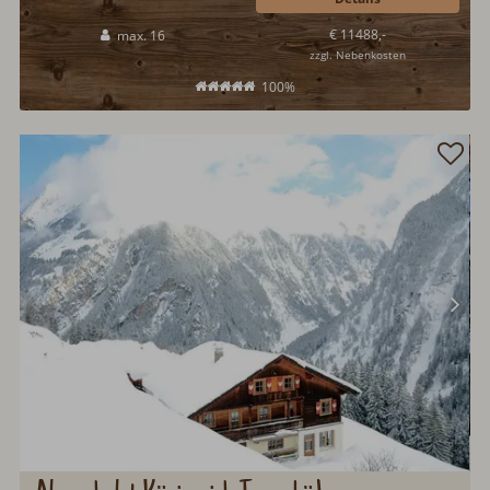
Ruhige Ortsrandlage in Mayrhofen im Zillertal...
€ 11488,-
max. 16
zzgl. Nebenkosten
100%