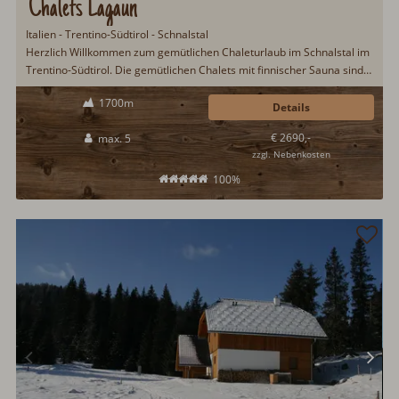
Chalets Lagaun
Italien - Trentino-Südtirol - Schnalstal
Herzlich Willkommen zum gemütlichen Chaleturlaub im Schnalstal im
Trentino-Südtirol. Die gemütlichen Chalets mit finnischer Sauna sind
neu erbaut und bieten die besten Voraussetzungen für einen
1700m
erholsamen Urlaub im Trentino. Wintersport geht hier am
Details
Schnalstaler Gletscher von September bis in den Mai...
€ 2690,-
max. 5
zzgl. Nebenkosten
100%