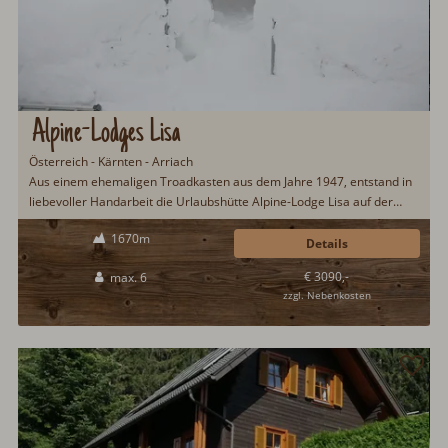
Alpine-Lodges Lisa
Österreich - Kärnten - Arriach
Aus einem ehemaligen Troadkasten aus dem Jahre 1947, entstand in
liebevoller Handarbeit die Urlaubshütte Alpine-Lodge Lisa auf der
Gerlitzen Alpe. Im Winter ist die Hütte direkt per Ski aus dem Skigebiet
1670m
Gerlitzen erreichbar. In den Sommermonaten bieten sich Ausflüge
Details
zum Ossiacher See an. Ein Dampfbad und eine Sauna sind ebenfalls
€ 3090,-
max. 6
vorhanden...
zzgl. Nebenkosten