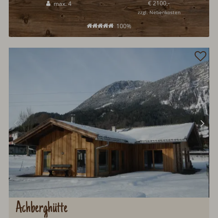
€ 2100,-
max. 4
zzgl. Nebenkosten
100%
Achberghütte