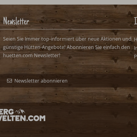
n
frei, mögliches Anreisedatum
frei, kein Anreisedatum
belegt