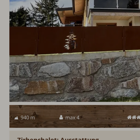
940 m
max 4
Zirbenchalet: Ausstattung