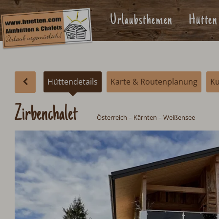
Urlaubsthemen
Hütten
Hüttendetails
Karte & Routenplanung
K
Zirbenchalet
Österreich
–
Kärnten
– Weißensee