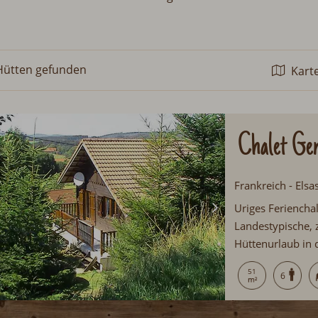
Hütten
gefunden
Kart
Chalet Ge
Frankreich - Elsa
Uriges Feriencha
Landestypische, 
Hüttenurlaub in
Fläche, Terrasse
51
6
von Gérardmer si