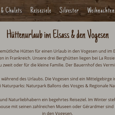
 & Chalets
Reiseziele
Silvester
Weihnachten
Hüttenurlaub im Elsass & den Vogesen
emütliche Hütten für einen Urlaub in den Vogesen und im El
en in Frankreich. Unsere drei Berghütten liegen bei La Rosi
u zweit oder für die kleine Familie. Der Bauernhof des Vermi
is während des Urlaubs. Die Vogesen sind ein Mittelgebirge i
i Naturparks: Naturpark Ballons des Vosges & Regionale N
d Naturliebhabern ein begehrtes Reiseziel. Im Winter ste
ouse mit seinen zahlreichen Museen oder Gérardmer sind e
in den Vogesen.