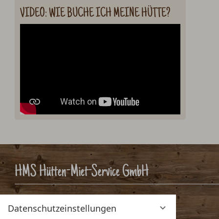
VIDEO: WIE BUCHE ICH MEINE HÜTTE?
HMS Hütten-Miet-Service GmbH
Villacher Ring 19
Datenschutzeinstellungen
A-9020 Klagenfurt, Österreich