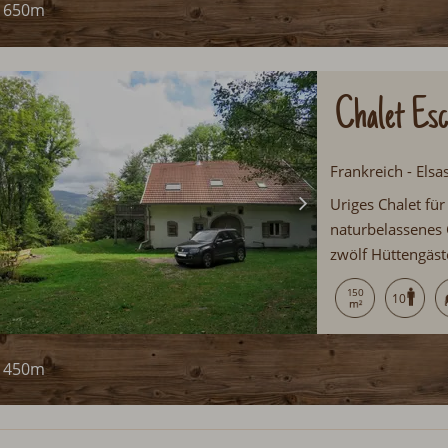
650m
Chalet Es
Frankreich - Elsa
Uriges Chalet fü
naturbelassenes G
zwölf Hüttengäst
Klassischer Holz
150
10
6km entfernt...
450m