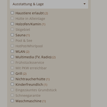
Ausstattung & Lage
Haustiere erlaubt
Hütte in Alleinlage
Holzofen/Kamin
Skigebiet
Sauna
Pool & See
HotPot/Whirlpool
WLAN
Multimedia (TV, Radio)
Frühstücksservice
Mit PKW erreichbar
Grill
Nichtraucherhütte
Kinderfreundlich
Eingezäuntes Grundstück
Schneegarantie
Waschmaschine