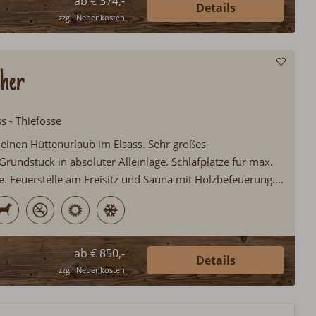
ab € 374,-
Details
zzgl. Nebenkosten
cher
ss - Thiefosse
r einen Hüttenurlaub im Elsass. Sehr großes
rundstück in absoluter Alleinlage. Schlafplätze für max.
e. Feuerstelle am Freisitz und Sauna mit Holzbefeuerung.
herd in der Küche. Nächster Badesee und Supermarkt rund
ab € 850,-
Details
zzgl. Nebenkosten