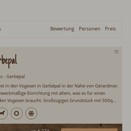
Bewertung
Personen
Preis
e
rbepal
ss - Gerbépal
let in den Vogesen in Gerbépal in der Nähe von Gérardmer.
zweckmäßige Einrichtung mit allem, was es für einen
 den Vogesen braucht. Großzügiges Grundstück mit 500qm
 mit Möblierung und Gartengrill. An den See
nd es rund 8km...