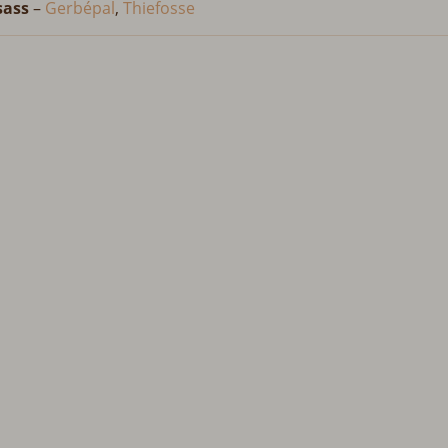
sass
–
Gerbépal
,
Thiefosse