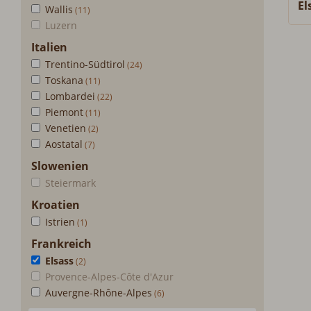
El
Wallis
Luzern
Italien
Trentino-Südtirol
Toskana
Lombardei
Piemont
Venetien
Aostatal
Slowenien
Steiermark
Kroatien
Istrien
Frankreich
Elsass
Provence-Alpes-Côte d'Azur
Auvergne-Rhône-Alpes