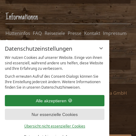
Informationen
Hütteninfos
FAQ
Reiseziele
Presse
Kontakt
Impressum
Datenschutz
Datenschutzeinstellungen
Datenschutzeinstellungen
Packliste Hüttenurlaub
Wir nutzen Cookies auf unserer Website. Einige von ihnen
sind essenziell, während andere uns helfen, diese Website
Ihre Hütte bei uns eintragen
und Ihre Erfahrung zu verbessern.
Durch erneuten Aufruf des Consent-Dialogs können Sie
Ihre Einstellung jederzeit ändern. Weitere Informationen
finden Sie in unseren Datenschutzhinweisen.
Partner
:
vioma GmbH
Alle akzeptieren
Nur essenzielle Cookies
Deutsch
English
Übersicht nicht essenzieller Cookies