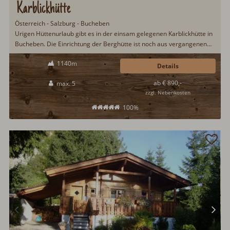
Karblickhütte
Österreich - Salzburg - Bucheben
Urigen Hüttenurlaub gibt es in der einsam gelegenen Karblickhütte in
Bucheben. Die Einrichtung der Berghütte ist noch aus vergangenen
Tagen und ermöglicht eine Zeitreise in das Leben der Bergbauern.
1140m
Eine eigene Saunahütte mit Solarium bietet allerdings etwas Luxus
Details
beim urigen Hüttenurlaub....
ab € 890,-
max. 5
zzgl. Nebenkosten
100%