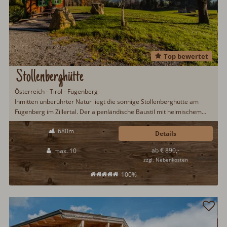
Top bewertet
Stollenberghütte
Österreich - Tirol - Fügenberg
Inmitten unberührter Natur liegt die sonnige Stollenberghütte am
Fügenberg im Zillertal. Der alpenländische Baustil mit heimischem
Altholz lädt ein zu einem erlebnisreichen Hüttenurlaub im Zillertal.
680m
Eine urige Bauernstube mit Kachelofen, ein alter Holzherd sowie eine
Details
Infrarotkabine lassen keine Urlaubswünsche offen...
ab € 890,-
max. 10
zzgl. Nebenkosten
100%