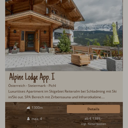
Alpine Lodge App. I
Österreich - Steiermark - Pichl
Luxuriöses Apartment im Skigebiet Reiteralm bei Schladming mit Ski
in/Ski out. SPA Bereich mit Zirbensauna und Infrarotkabine.
Frühstücksservice auf Wunsch möglich. Im Sommer gibt es die
1300m
Schladming-Dachstein-Sommercard mit zahlreichen Attraktionen für
Details
alle Gäste. Großer Abenteuerspielplatz für Kinder...
ab € 1389,-
max. 4
zzgl. Nebenkosten