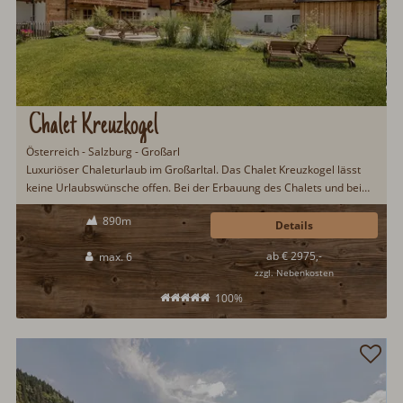
Chalet Kreuzkogel
Österreich - Salzburg - Großarl
Luxuriöser Chaleturlaub im Großarltal. Das Chalet Kreuzkogel lässt
keine Urlaubswünsche offen. Bei der Erbauung des Chalets und bei
der Inneneinrichtung, wurde größten Wert auf hochwertige und
890m
regionale Materialien gelegt. Zur Ausstattung zählen u.a. ein 50m²
Details
großer Naturbadeteich, Frühstücksservice, Kamin, Wellnessbereich
ab € 2975,-
max. 6
mit Sauna & Regendusche...
zzgl. Nebenkosten
100%