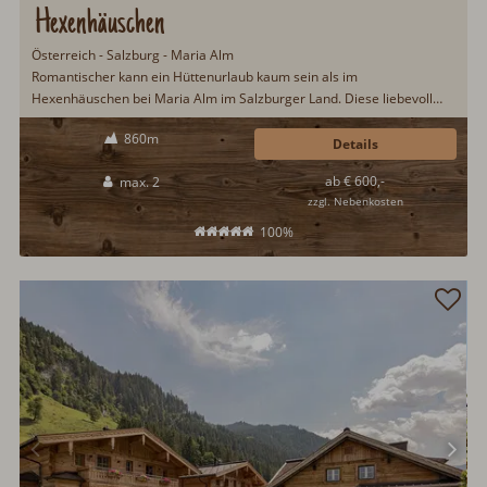
Hexenhäuschen
Österreich - Salzburg - Maria Alm
Romantischer kann ein Hüttenurlaub kaum sein als im
Hexenhäuschen bei Maria Alm im Salzburger Land. Diese liebevoll
eingerichtete Hütte befindet sich noch in Originalzustand. Hier wird
860m
größten Wert auf einen Hüttenurlaub wie anno dazumal gelegt. Ideal
Details
für Pärchen, welche sich mal eine Auszeit gönnen möchten…
ab € 600,-
max. 2
zzgl. Nebenkosten
100%