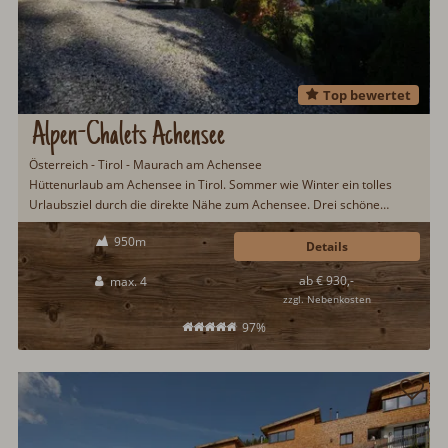
Top bewertet
Alpen-Chalets Achensee
Österreich - Tirol - Maurach am Achensee
Hüttenurlaub am Achensee in Tirol. Sommer wie Winter ein tolles
Urlaubsziel durch die direkte Nähe zum Achensee. Drei schöne
Chalets am Ortsrand von Maurach am Achensee für jeweils vier
950m
Urlaubsgäste. Gemütliche Einrichtung mit Infrarotkabine und
Details
Schwedenofen...
ab € 930,-
max. 4
zzgl. Nebenkosten
97%