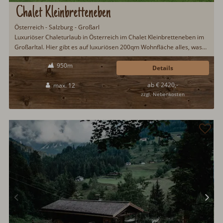
Chalet Kleinbretteneben
Österreich - Salzburg - Großarl
Luxuriöser Chaleturlaub in Österreich im Chalet Kleinbretteneben im
Großarltal. Hier gibt es auf luxuriösen 200qm Wohnfläche alles, was
das Herz begehrt. Eigene Saunahütte, liebevolle Einrichtung, top-
950m
ausgestattete Küche mit Holzherd, Kachelofen in der Wohnstube,
Details
Frühstücksservice, gemütliche Schlafzimmer, hochwertige
ab € 2420,-
max. 12
Badezimmer, Grillhäuschen u.v.m...
zzgl. Nebenkosten