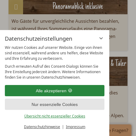
Panoramablick inklusive
Wo Gäste für unvergleichliche Aussichten bezahlen,
ist während Ihres Sommerurlaubs eine Panorama-
Garantie inklusive. Freuen Sie sich auf die luftigen
Datenschutzeinstellungen
Höhen.
Wir nutzen Cookies auf unserer Website. Einige von ihnen
sind essenziell, während andere uns helfen, diese Website
und Ihre Erfahrung zu verbessern.
Mountainbike-Touren durch die Berge & Täler
Durch erneuten Aufruf des Consent-Dialogs können Sie
Ihre Einstellung jederzeit ändern. Weitere Informationen
der Alpen
finden Sie in unseren Datenschutzhinweisen.
Alle akzeptieren
Was sich für Skifahrer im Winter als Pistenparadies
präsentiert, wird im Sommer zum Mekka für
Nur essenzielle Cookies
Mountainbike Fans! Downhill, Singletrail oder
Freeride
-
Sie finden Ihre beste Route durch die Alpen.
Übersicht nicht essenzieller Cookies
Datenschutzhinweise
Impressum
Haben Sie Fragen?
Heimelige Atmosphäre in der Natur