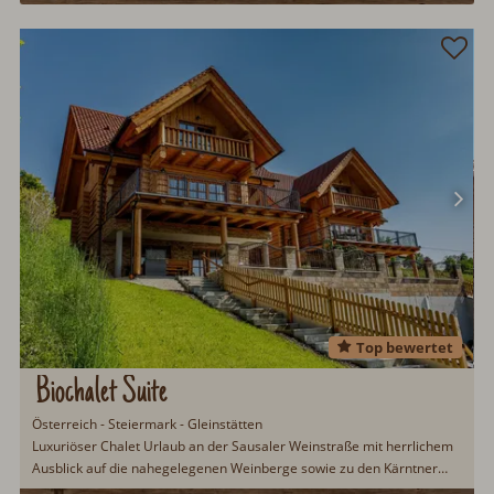
Top bewertet
Biochalet Suite
Österreich - Steiermark - Gleinstätten
Luxuriöser Chalet Urlaub an der Sausaler Weinstraße mit herrlichem
Ausblick auf die nahegelegenen Weinberge sowie zu den Kärntner
Alpen.