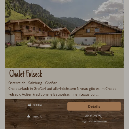
Chalet Fulseck
Österreich - Salzburg - Großarl
Chaleturlaub in Großarl auf allerhöchstem Niveau gibt es im Chalet
Fulseck. Außen traditionelle Bauweise; innen Luxus pur.
Frühstücksservice, Naturbadeteich, offener Kamin, Wellnessbereich
890m
mit Sauna & Regendusche gehören u.a. zu den Leistungen im Chalet
Details
Fulseck. Das Großarltal ist Sommer wie Winter ein beliebtes
ab € 2975,-
max. 6
Urlaubsziel bei Gästen aus dem In- und Ausland...
zzgl. Nebenkosten