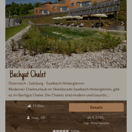
Bachgut Chalet
Österreich - Salzburg - Saalbach-Hinterglemm
Moderner Chaleturlaub im Skieldorado Saalbach-Hinterglemm, gibt
es im Bachgut Chalet. Die Chalets sind modern und luxuriös
ausgestattet und lassen auch drumherum keine Urlaubswünsche
1130m
offen. Brötchenservice, Hot Pot auf der Terrasse, ökologische
Details
Bauweise, Sauna, Schwimmteich, Ski in/Ski out...
ab € 2100,-
max. 10
zzgl. Nebenkosten
100%