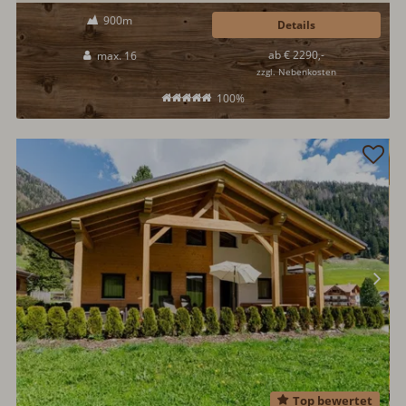
Die über 300 Jahre alte Berghütte am Haidberg wurde aufwendig und
900m
liebevoll renoviert. Auf den großzügigen 250qm Wohnfläche, gibt es
Details
Platz für 16 Hüttengäste. Eine Saunahütte ist vorhanden. Tolle
ab € 2290,-
max. 16
Aussichtslage mit traumhafter Aussicht...
zzgl. Nebenkosten
100%
Top bewertet