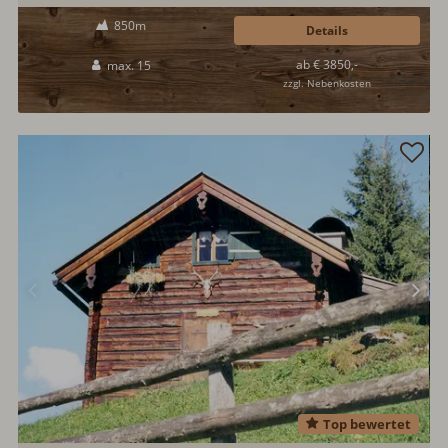
renovierte Chalet ist u.a. ausgestattet mit finnischer Sauna,
850m
Kachelofen, Outdoor Whirlpool, Ski in/Ski out, Sonnenterrasse,
Details
Weinklimaschrank u.v.m. Auf Wunsch gibt es auch jeden Morgen
ab € 3850,-
max. 15
frisches Backwaren in das Chalet...
zzgl. Nebenkosten
Top bewertet