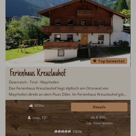
Top bewertet
Ferienhaus Kreuzlauhof
Österreich - Tirol - Mayrhofen
Das Ferienhaus Kreuzlauhof liegt idyllisch am Ortsrand von
Mayrhofen direkt an dem Fluss Ziller. Im Ferienhaus Kreuzlauhof gibt
es Platz für zwölf Urlaubsgäste und zwei Vierbeiner. Ein Urlaub im
650m
Zillertal verspricht viel Abwechslung und Entdeckungspotenzial für
Details
Groß und Klein...
ab € 990,-
max. 12
zzgl. Nebenkosten
100%