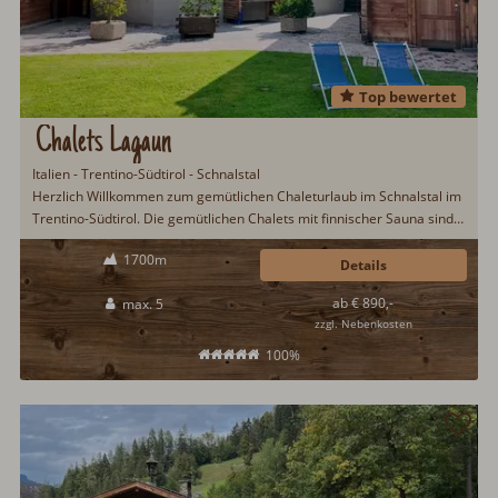
Top bewertet
Chalets Lagaun
Italien - Trentino-Südtirol - Schnalstal
Herzlich Willkommen zum gemütlichen Chaleturlaub im Schnalstal im
Trentino-Südtirol. Die gemütlichen Chalets mit finnischer Sauna sind
neu erbaut und bieten die besten Voraussetzungen für einen
1700m
erholsamen Urlaub im Trentino. Wintersport geht hier am
Details
Schnalstaler Gletscher von September bis in den Mai...
ab € 890,-
max. 5
zzgl. Nebenkosten
100%