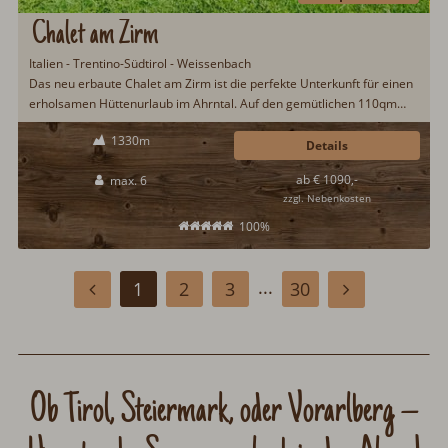
Chalet am Zirm
Italien - Trentino-Südtirol - Weissenbach
Das neu erbaute Chalet am Zirm ist die perfekte Unterkunft für einen
erholsamen Hüttenurlaub im Ahrntal. Auf den gemütlichen 110qm
Wohnfläche gibt es Platz für sechs Urlaubsgäste. Zur Erholung nach
1330m
erlebnisrechen Urlaubstagen steht eine Sauna zur Verfügung. Südtirol
Details
ist Sommer wie Winter ein schönes und abwechslungsreiches
ab € 1090,-
max. 6
Urlaubsziel für einen Hüttenurlaub...
zzgl. Nebenkosten
100%
...
1
2
3
30
Ob Tirol, Steiermark, oder Vorarlberg
–