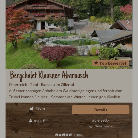
Top bewertet
Bergchalet Klausner Almrausch
Österreich - Tirol - Ramsau im Zillertal
Auf einer sonnigen Anhöhe am Waldrand gelegen und fernab vom
Trubel können Sie hier – Sommer wie Winter – einen genußvollen
Urlaub verbringen. Der 250 Jahre alte Tiroler...
790m
Details
ab € 890,-
max. 6
zzgl. Nebenkosten
100%