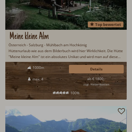
Top bewertet
Meine kleine Alm
Österreich - Salzburg - Mühlbach am Hochkönig
Hüttenurlaub wie aus dem Bilderbuch wird hier Wirklichkeit. Die Hütte
"Meine kleine Alm" ist ein absolutes Unikat und wird man auf diesem
Planeten kein zweites Mal finden. Durch völlige Hingabe, Liebe zum
1000m
Detail und Perfektionismus entstand diese traumhafte Unterkunft in
Details
völliger Alleinlage in der Nähe von Mühlbach am Hochkönig...
ab € 1800,-
max. 4
zzgl. Nebenkosten
100%