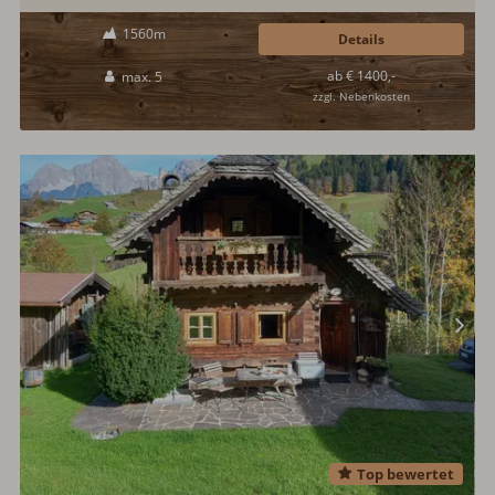
beginnt die Natur...
1560m
Details
ab € 1400,-
max. 5
zzgl. Nebenkosten
Top bewertet