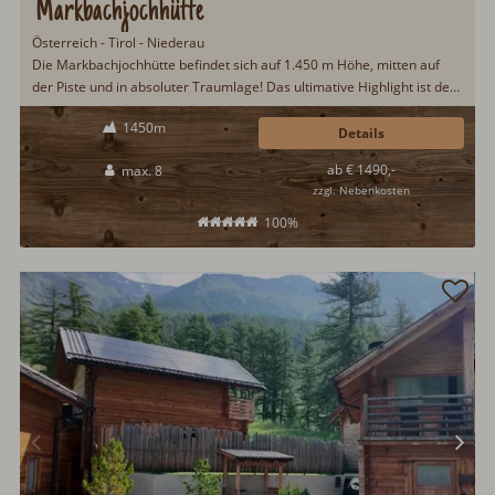
Markbachjochhütte
Österreich - Tirol - Niederau
Die Markbachjochhütte befindet sich auf 1.450 m Höhe, mitten auf
der Piste und in absoluter Traumlage! Das ultimative Highlight ist der
360° Panoramablick in Richtung Wilder Kaiser und die Bergwelt der
1450m
Kitzbüheler Alpen. Traumhaft schön verteilt sich rund um die Hütte
Details
eine atemberaubende und malerische Bergkulisse. Das ideale
ab € 1490,-
max. 8
Urlaubsziel für Naturliebhaber, die das Schöne und Wilde suchen.
zzgl. Nebenkosten
100%