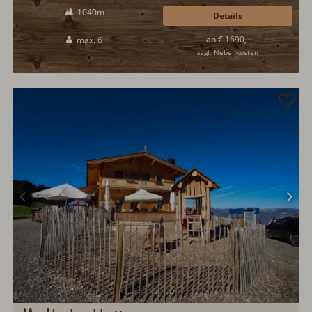
aufwendig und originalgetreu zur Urlaubsunterkunft aus- und
1040m
umgebaut wurden. Das Stilluptal, das Zillertal und Mayrhofen bieten
Details
sowohl für Aktivurlauber, als auch für Erholungssuchende ein
ab € 1690,-
max. 6
abwechslungsreiches Urlaubsprogramm...
zzgl. Nebenkosten