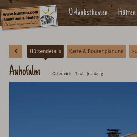
Urlaubsthemen
Hütten
Hüttendetails
Karte & Routenplanung
K
Auhofalm
Österreich
–
Tirol
– Jochberg