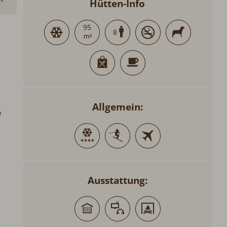
Hütten-Info
95
8
Allgemein:
e
Ausstattung: