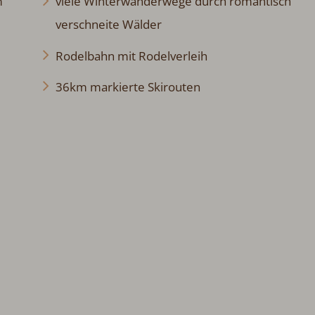
m
viele Winterwanderwege durch romantisch
verschneite Wälder
Rodelbahn mit Rodelverleih
36km markierte Skirouten