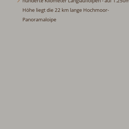
hunderte Kilometer Langlaufloipen - auf 1.250
Höhe liegt die 22 km lange Hochmoor-
Panoramaloipe