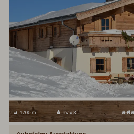
1700 m
max 8
Auhofalm: Ausstattung