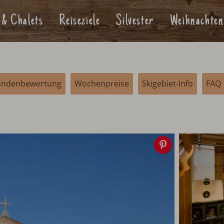
 & Chalets
Reiseziele
Silvester
Weihnachten
undenbewertung
Wochenpreise
Skigebiet-Info
FAQ
Speichern