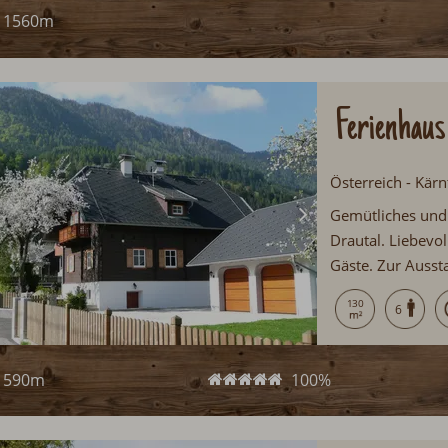
1560m
Ferienhaus
Österreich - Kärn
Gemütliches und 
Drautal. Liebevol
Gäste. Zur Ausst
und WLAN. Schön
130
6
590m
100%