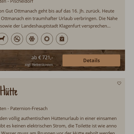
ten - Pischeldorf
on Gut Ottmanach geht bis auf das 16. Jh. zurück. Heute
ut Ottmanach ein traumhafter Urlaub verbringen. Die Nähe
sowie der Landeshauptstadt Klagenfurt versprechen
gsreichen Urlaub sowie Erholung vom Alltag...
ab € 721,-
Details
zzgl. Nebenkosten
Hütte
ten - Paternion-Fresach
, den völlig authentischen Hüttenurlaub in einer einsamen
ibt es keinen elektrischen Strom, die Toilette ist wie anno
 Wasser muss am Brunnen vor der Hütte geholt werden.