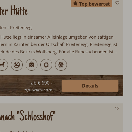
Top bewertet
ter Hütte
ten - Preitenegg
 Hütte liegt in einsamer Alleinlage umgeben von saftigen
rn in Kärnten bei der Ortschaft Preitenegg. Preitenegg ist
inde des Bezirks Wolfsberg. Für alle Ruhesuchenden ist
allererste Wahl für einen gemütlichen Hüttenurlaub...
ab € 690,-
Details
zzgl. Nebenkosten
nach "Schlosshof"