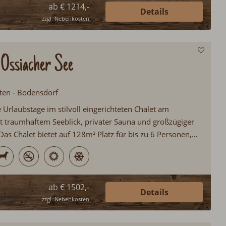
ab € 1214,-
Details
zzgl. Nebenkosten
Ossiacher See
nten - Bodensdorf
 Urlaubstage im stilvoll eingerichteten Chalet am
t traumhaftem Seeblick, privater Sauna und großzügiger
as Chalet bietet auf 128m² Platz für bis zu 6 Personen,
 Schlafzimmer, zwei moderne Badezimmer und einen
Kamin. Der Ossiacher See liegt nur einen Kilometer
das Skigebiet Gerlitzen ist schnell erreicht. Ideal für alle,
rt und Ruhe suchen. Haustiere sind herzlich willkommen...
ab € 1502,-
Details
zzgl. Nebenkosten