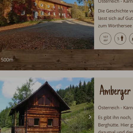
Österreich - Kärn
Die Geschichte v
lässt sich auf G
zum Wörthersee 
einen abwechslun
107
5
500m
Amberger 
Österreich - Kärn
Es gibt ihn noch
Berghütte. Hier g
dazumal und das