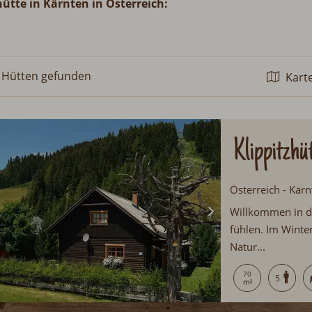
hütte in Kärnten in Österreich:
 Hütten
gefunden
Kart
Klippitzhü
Österreich - Kärn
Willkommen in d
fühlen. Im Winte
Natur...
70
5