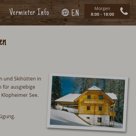
Morgen
Vermieter Info
EN
8:00 - 18:00
en
n
n und Skihütten in
 für ausgiebige
 Klopheimer See.
fügung.