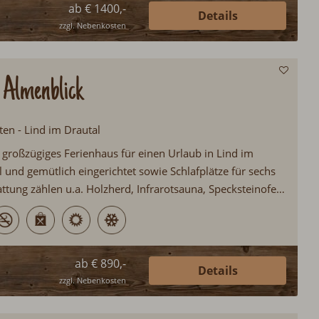
ab € 1400,-
Details
zzgl. Nebenkosten
 Almenblick
ten - Lind im Drautal
großzügiges Ferienhaus für einen Urlaub in Lind im
l und gemütlich eingerichtet sowie Schlafplätze für sechs
attung zählen u.a. Holzherd, Infrarotsauna, Specksteinofen
e Lage direkt am Donauradweg...
ab € 890,-
Details
zzgl. Nebenkosten