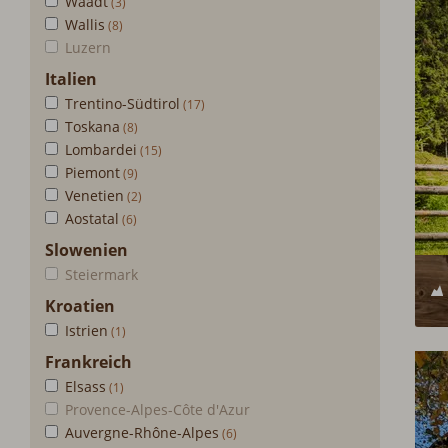
Waadt
Wallis
Luzern
Italien
Trentino-Südtirol
Toskana
Lombardei
Piemont
Venetien
Aostatal
Slowenien
Steiermark
Kroatien
Istrien
Frankreich
Elsass
Provence-Alpes-Côte d'Azur
Auvergne-Rhône-Alpes