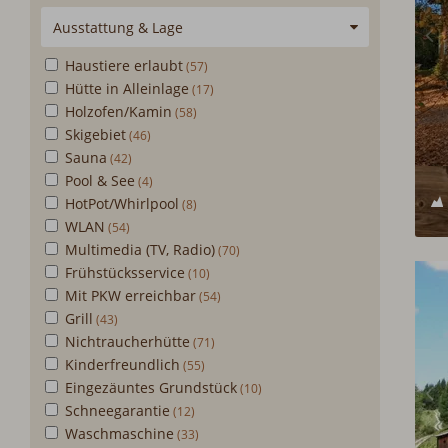
Ausstattung & Lage
Haustiere erlaubt
Hütte in Alleinlage
Holzofen/Kamin
Skigebiet
Sauna
Pool & See
HotPot/Whirlpool
WLAN
Multimedia (TV, Radio)
Frühstücksservice
Mit PKW erreichbar
Grill
Nichtraucherhütte
Kinderfreundlich
Eingezäuntes Grundstück
Schneegarantie
Waschmaschine