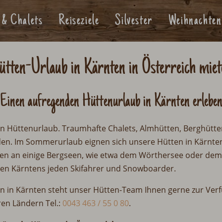
 & Chalets
Reiseziele
Silvester
Weihnachten
ütten-Urlaub in Kärnten in Österreich miet
Einen aufregenden Hüttenurlaub in Kärnten erlebe
ren Hüttenurlaub. Traumhafte Chalets, Almhütten, Berghütte
den. Im Sommerurlaub eignen sich unsere Hütten in Kärnten
n an einige Bergseen, wie etwa dem Wörthersee oder dem
ten Kärntens jeden Skifahrer und Snowboarder.
en in Kärnten steht unser Hütten-Team Ihnen gerne zur Ver
ren Ländern Tel.:
0043 463 / 55 0 80
.