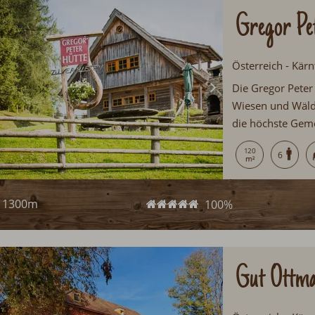
Gregor Pe
Österreich - Kärn
Die Gregor Peter
Wiesen und Wälde
die höchste Geme
die Gregor Peter 
120
6
1300m
100%
Gut Ottma