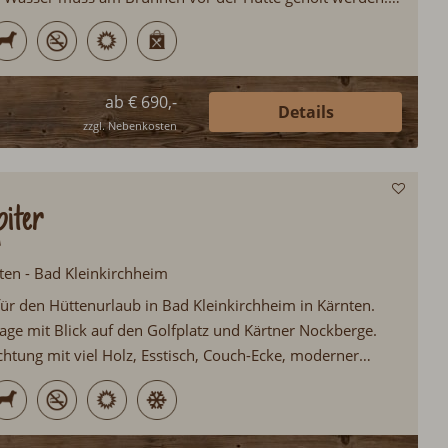
spartanisch mag, wird hier inmitten unberührter
umurlaub erleben...
ab € 690,-
Details
zzgl. Nebenkosten
iter
nten - Bad Kleinkirchheim
für den Hüttenurlaub in Bad Kleinkirchheim in Kärnten.
age mit Blick auf den Golfplatz und Kärtner Nockberge.
chtung mit viel Holz, Esstisch, Couch-Ecke, moderner
Schlafzimmern, gepflegtem Badezimmer sowie Balkon mit
Skigebiete Bad Kleinkirchkeim - Sankt Oswald, Falkert und
nd schnell erreichbar...