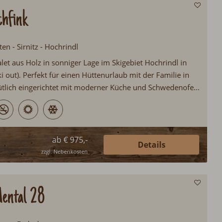
hfink
ten - Sirnitz - Hochrindl
let aus Holz in sonniger Lage im Skigebiet Hochrindl in
ki out). Perfekt für einen Hüttenurlaub mit der Familie in
tlich eingerichtet mit moderner Küche und Schwedenofen.
 Lage im Skigebiet. Weitere Skigebiete (Bad Kleinkirchheim
rt und Turracher Höhe) sind schnell erreichbar...
ab € 975,-
Details
zzgl. Nebenkosten
dental 28