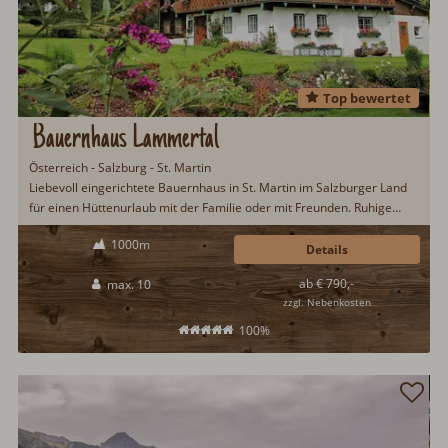
Top bewertet
Bauernhaus Lammertal
Österreich - Salzburg - St. Martin
Liebevoll eingerichtete Bauernhaus in St. Martin im Salzburger Land
für einen Hüttenurlaub mit der Familie oder mit Freunden. Ruhige
Lage am Ortsrand. Traditionell eingerichtete Stube mit Kachelofen.
1000m
Am nahegelegenen Bauernhof können regionale Erzeugnisse
Details
erworben werden...
ab € 790,-
max. 10
zzgl. Nebenkosten
100%