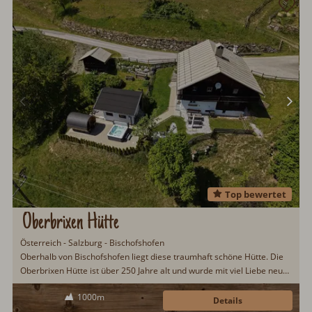
Top bewertet
Oberbrixen Hütte
Österreich - Salzburg - Bischofshofen
Oberhalb von Bischofshofen liegt diese traumhaft schöne Hütte. Die
Oberbrixen Hütte ist über 250 Jahre alt und wurde mit viel Liebe neu
renoviert. Den Urlaubsgästen wird eine wunderbare Aussicht auf die
1000m
umliegende Bergwelt geboten. Gemütliche 120qm Wohnfläche und
Details