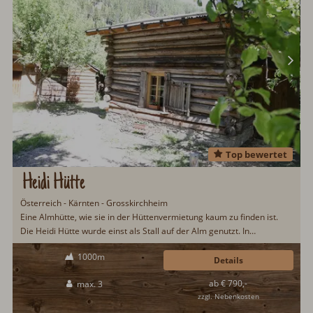
Top bewertet
Heidi Hütte
Österreich - Kärnten - Grosskirchheim
Eine Almhütte, wie sie in der Hüttenvermietung kaum zu finden ist.
Die Heidi Hütte wurde einst als Stall auf der Alm genutzt. In
aufwendiger Handarbeit wurde die Heidi Hütte auf der Alm abgebaut,
1000m
ins Tal gebracht, ökologisch aufbereitet und an ihrem jetzigen
Details
Standort wieder liebevoll aufgebaut. Frühstücksservice, Halbpension,
ab € 790,-
max. 3
Sauna & Dampfbad...
zzgl. Nebenkosten