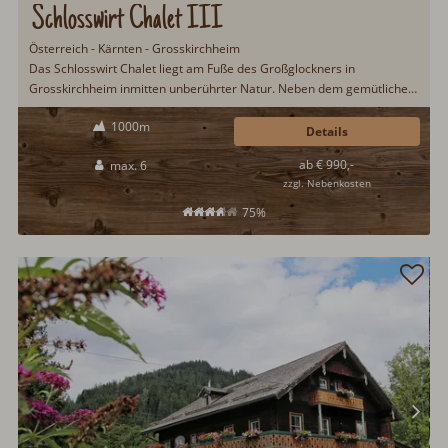
Schlosswirt Chalet III
Österreich - Kärnten - Grosskirchheim
Das Schlosswirt Chalet liegt am Fuße des Großglockners in
Grosskirchheim inmitten unberührter Natur. Neben dem gemütlichen
und liebevoll eingerichteten Schlosswirt Chalet gibt es rundherum
1000m
einiges zu entdecken. Besonders für Kinder verspricht ein Urlaub im
Details
Schlosswirt Chalet viel Abwechslung...
ab € 990,-
max. 6
zzgl. Nebenkosten
75%