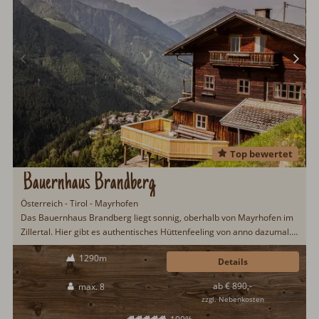
Top bewertet
Bauernhaus Brandberg
Österreich - Tirol - Mayrhofen
Das Bauernhaus Brandberg liegt sonnig, oberhalb von Mayrhofen im
Zillertal. Hier gibt es authentisches Hüttenfeeling von anno dazumal.
Den traumhaften Panoramablick über das Zillertal gibt es obendrauf.
1290m
Gekocht wird auf einem urigen Holzherd. Platz gibt es für acht
Details
Hüttengäste und gerne auch ein Vierbeiner...
ab € 890,-
max. 8
zzgl. Nebenkosten