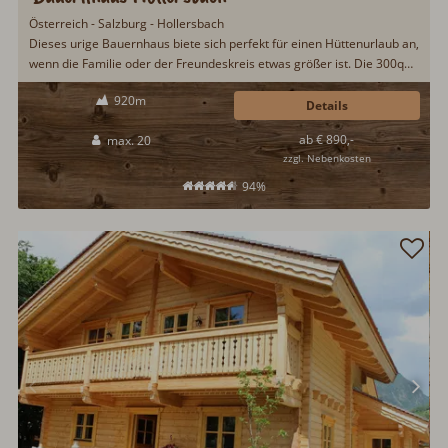
Österreich - Salzburg - Hollersbach
Dieses urige Bauernhaus biete sich perfekt für einen Hüttenurlaub an,
wenn die Familie oder der Freundeskreis etwas größer ist. Die 300qm
Wohnfläche bieten 20 Personen bequem Platz. Geboten wird ein
920m
traumhafter Ausblick auf die Berge des Nationalpark Hohe Tauern. In
Details
das nächste Skigebiet sind es zwei Kilometer...
ab € 890,-
max. 20
zzgl. Nebenkosten
94%