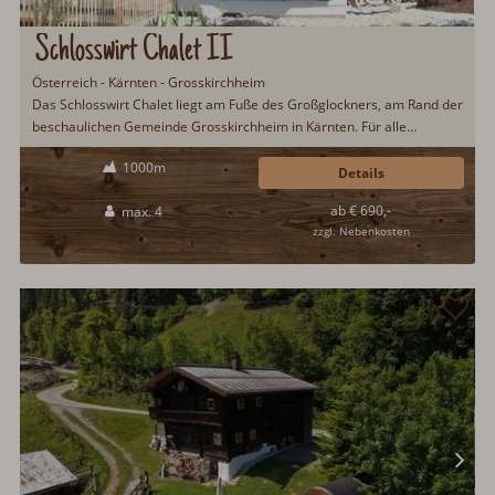
Schlosswirt Chalet II
Österreich - Kärnten - Grosskirchheim
Das Schlosswirt Chalet liegt am Fuße des Großglockners, am Rand der
beschaulichen Gemeinde Grosskirchheim in Kärnten. Für alle
Naturliebhaber ein wahres Paradies. Auf dem Gelände des
1000m
Schlosswirt Chalets befinden sich zahlreiche Tiere, was besonders für
Details
Kinder ein unvergessliches Urlaubserlebnis bleiben wird...
ab € 690,-
max. 4
zzgl. Nebenkosten