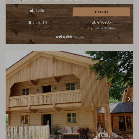
Hüttenvermietung nur selten zu finden ist. Mit viel Liebe zum Detail
900m
wurde hier ein traumhaftes Urlaubsdomizil geschaffen. Besonders
Details
erwähnenswert ist die gemütliche Bauernstube Kachelofen und
ab € 1090,-
max. 10
Ofenbank...
zzgl. Nebenkosten
100%