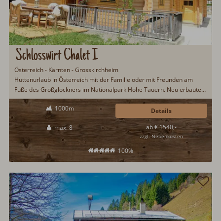
Schlosswirt Chalet I
Österreich - Kärnten - Grosskirchheim
Hüttenurlaub in Österreich mit der Familie oder mit Freunden am
Fuße des Großglockners im Nationalpark Hohe Tauern. Neu erbautes
und liebvevoll eingerichtetes Chalet mit Infratrotkabine und
1000m
Kachelofen. Auf Wunsch Frühstückskorb oder Halbpension. Kleiner
Details
"Streichelzoo" mit Esel, Hasen, Hühner, Kühen und Schweinen.
ab € 1540,-
max. 8
zzgl. Nebenkosten
100%