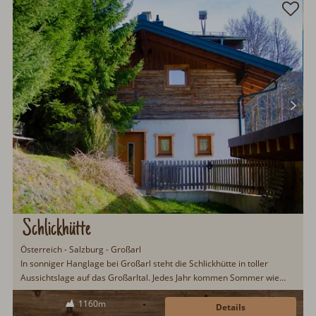
Schlickhütte
Österreich - Salzburg - Großarl
In sonniger Hanglage bei Großarl steht die Schlickhütte in toller
Aussichtslage auf das Großarltal. Jedes Jahr kommen Sommer wie
Winter zahlreiche Urlaubsgäste nach Großarl, um hier einen
1160m
erholsamen Urlaub inmitten unberührter Natur genießen zu können.
Details