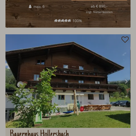
Die Schlickhütte ist mit einer Sauna ausgestattet. Ein Frühstückservice
ab € 890,-
max. 6
wird in der Schlickhütte ebenfalls angeboten...
zzgl. Nebenkosten
100%
Bauernhaus Hollersbach