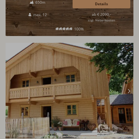
650m
Brixental. Sehr schöne Einrichtung mit viel Holz, Kachelofen, Holzofen,
Details
Fußbodenheizung, Steinwand, sehr gepflegter Garten u.v.m...
ab € 2090,-
max. 12
zzgl. Nebenkosten
100%