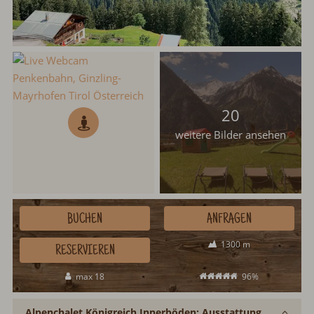
20
weitere Bilder ansehen
BUCHEN
ANFRAGEN
1300 m
RESERVIEREN
max 18
96%
Alpenchalet Königreich Innerböden: Ausstattung