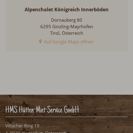
Alpenchalet Königreich Innerböden
Dornauberg 80
6295 Ginzling-Mayrhofen
Tirol, Österreich
Auf Google Maps öffnen
HMS Hütten-Miet-Service GmbH
Villacher Ring 19
A-9020 Klagenfurt, Österreich
info@huetten.com
www.huetten.com
Facebook
Instagram
Youtube