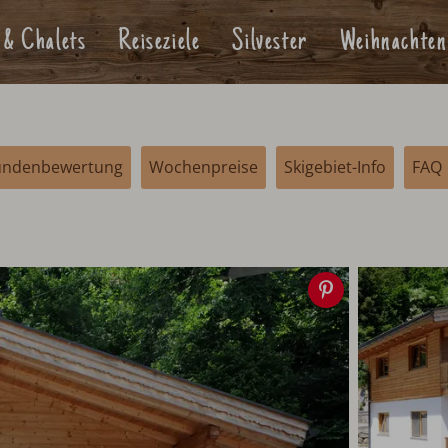
 & Chalets
Reiseziele
Silvester
Weihnachten
undenbewertung
Wochenpreise
Skigebiet-Info
FAQ
Speichern