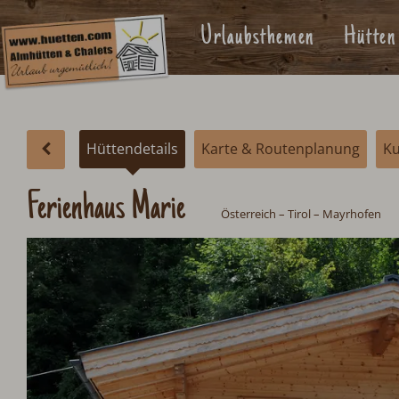
Urlaubsthemen
Hütten
Hüttendetails
Karte & Routenplanung
K
Ferienhaus Marie
Österreich
–
Tirol
–
Mayrhofen