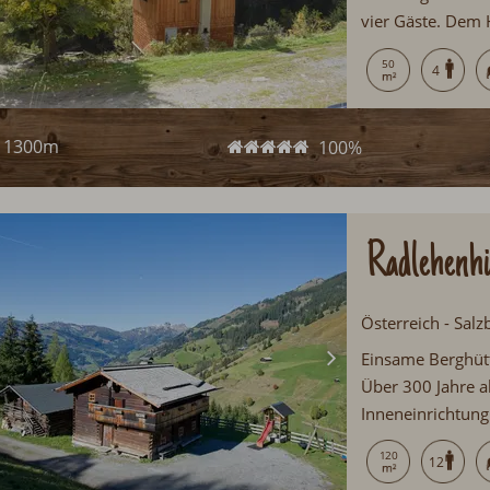
vier Gäste. Dem 
Wege. Im Außenber
50
4
eine Sauna. Ein 
1300m
100%
Radlehenhü
Österreich - Salz
Einsame Berghütt
Über 300 Jahre a
Inneneinrichtun
mit Grillstelle u
120
12
Winter alle Urla