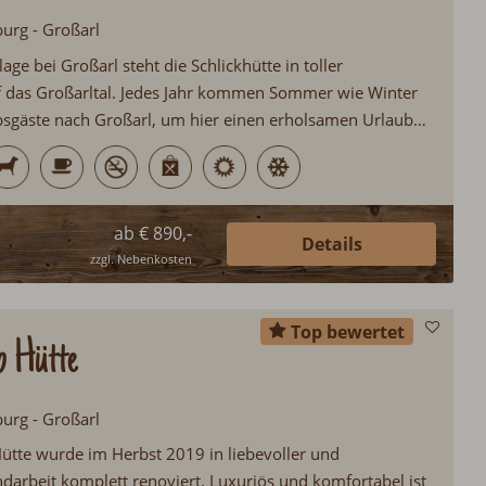
burg - Großarl
age bei Großarl steht die Schlickhütte in toller
f das Großarltal. Jedes Jahr kommen Sommer wie Winter
bsgäste nach Großarl, um hier einen erholsamen Urlaub
rter Natur genießen zu können. Die Schlickhütte ist mit
stattet. Ein Frühstückservice wird in der Schlickhütte
en...
ab € 890,-
Details
zzgl. Nebenkosten
Top bewertet
 Hütte
burg - Großarl
tte wurde im Herbst 2019 in liebevoller und
ndarbeit komplett renoviert. Luxuriös und komfortabel ist