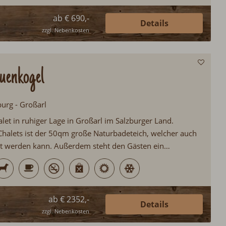
ab € 690,-
Details
zzgl. Nebenkosten
uenkogel
burg - Großarl
let in ruhiger Lage in Großarl im Salzburger Land.
 Chalets ist der 50qm große Naturbadeteich, welcher auch
zt werden kann. Außerdem steht den Gästen ein
e, ein uriger Holzherd, eine Sauna sowie WLAN zur
roßarltal ermöglicht den Gästen zu jeder Jahreszeit einen
hen Urlaub...
ab € 2352,-
Details
zzgl. Nebenkosten