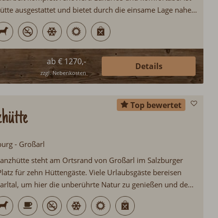
tte ausgestattet und bietet durch die einsame Lage nahe
en Voraussetzungen für einen erholsamen Hüttenurlaub...
ab € 1270,-
Details
zzgl. Nebenkosten
Top bewertet
hütte
burg - Großarl
anzhütte steht am Ortsrand von Großarl im Salzburger
latz für zehn Hüttengäste. Viele Urlaubsgäste bereisen
ßarltal, um hier die unberührte Natur zu genießen und den
h zu lassen. Auf Wunsch gibt es einen morgendlichen
...