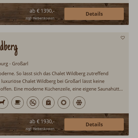
ab € 1390,-
Details
zzgl. Nebenkosten
ldberg
burg - Großarl
Moderne. So lässt sich das Chalet Wildberg zutreffend
luxuriöse Chalet Wildberg bei Großarl lässt keine
ffen. Eine moderne Küchenzeile, eine eigene Saunahütte
dewanne auf der Terrasse bieten Hüttenurlaub auf
veau...
ab € 1930,-
Details
zzgl. Nebenkosten