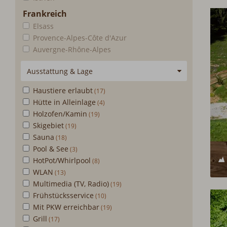
Frankreich
Elsass
Provence-Alpes-Côte d'Azur
Auvergne-Rhône-Alpes
Ausstattung & Lage
Haustiere erlaubt
Hütte in Alleinlage
Holzofen/Kamin
Skigebiet
Sauna
Pool & See
HotPot/Whirlpool
WLAN
Multimedia (TV, Radio)
Frühstücksservice
Mit PKW erreichbar
Grill