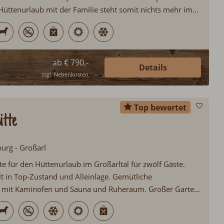
Hüttenurlaub mit der Familie steht somit nichts mehr im
eich gibt es einen Spielplatz für Kinder; für die Eltern
Haustier darf gerne mitkommen...
ab € 790,-
Details
zzgl. Nebenkosten
Top bewertet
tte
burg - Großarl
e für den Hüttenurlaub im Großarltal für zwölf Gäste.
lt in Top-Zustand und Alleinlage. Gemütliche
g mit Kaminofen und Sauna und Ruheraum. Großer Garten
nd Kinderspielplatz. Das Großarltal erfüllt Sommer wie
ubswünsche...