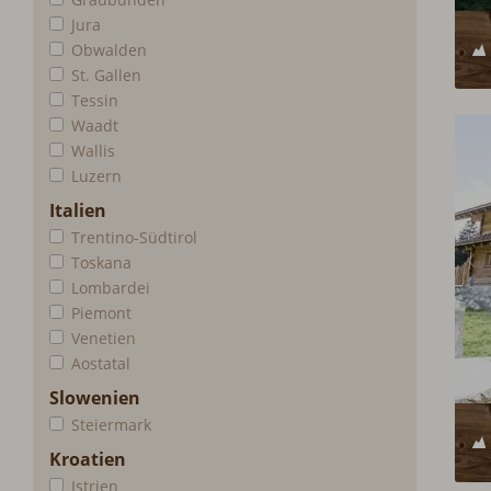
Jura
Obwalden
St. Gallen
Tessin
Waadt
Wallis
Luzern
Italien
Trentino-Südtirol
Toskana
Lombardei
Piemont
Venetien
Aostatal
Slowenien
Steiermark
Kroatien
Istrien