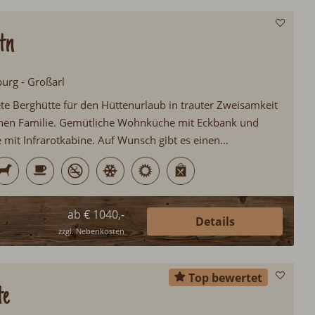
tn
burg - Großarl
ete Berghütte für den Hüttenurlaub in trauter Zweisamkeit
inen Familie. Gemütliche Wohnküche mit Eckbank und
 mit Infrarotkabine. Auf Wunsch gibt es einen
tchenservice. Das Großarltal ist als ein
hes Urlaubsziel bekannt und erfreut sich großer
ab € 1040,-
Details
zzgl. Nebenkosten
Top bewertet
te