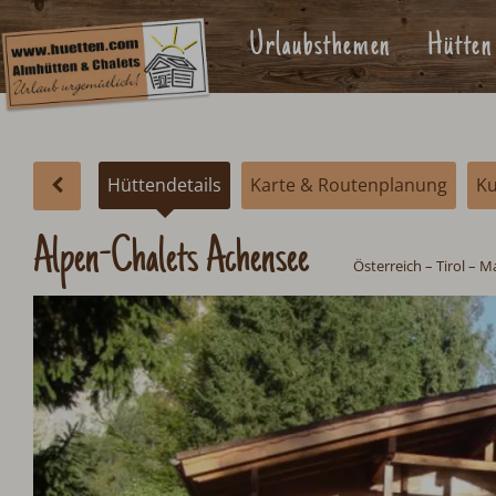
Urlaubsthemen
Hütten
Hüttendetails
Karte & Routenplanung
K
Alpen-Chalets Achensee
Österreich
–
Tirol
–
Ma