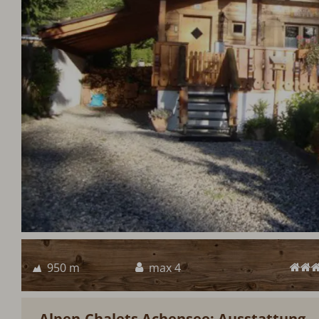
950 m
max 4
Alpen-Chalets Achensee: Ausstattung