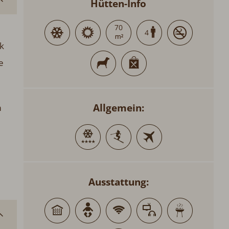
Hütten-Info
70
4
k
e
Allgemein:
m
Ausstattung: