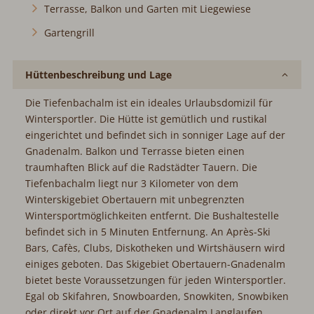
Gartengrill
Hüttenbeschreibung und Lage
Die Tiefenbachalm ist ein ideales Urlaubsdomizil für
Wintersportler. Die Hütte ist gemütlich und rustikal
eingerichtet und befindet sich in sonniger Lage auf der
Gnadenalm. Balkon und Terrasse bieten einen traumhaften
Blick auf die Radstädter Tauern. Die Tiefenbachalm liegt
nur 3 Kilometer von dem Winterskigebiet Obertauern mit
unbegrenzten Wintersportmöglichkeiten entfernt. Die
Bushaltestelle befindet sich in 5 Minuten Entfernung. An
Après-Ski Bars, Cafès, Clubs, Diskotheken und
Wirtshäusern wird einiges geboten. Das Skigebiet
Obertauern-Gnadenalm bietet beste Voraussetzungen für
jeden Wintersportler. Egal ob Skifahren, Snowboarden,
Snowkiten, Snowbiken oder direkt vor Ort auf der
Gnadenalm Langlaufen, Biathlon, Eislaufen, Rodeln,
Winter- und Schneeschuhwandern, Skitouren oder
Pferdeschlittenfahrten. Das nächste Wirtshaus ist nur 100