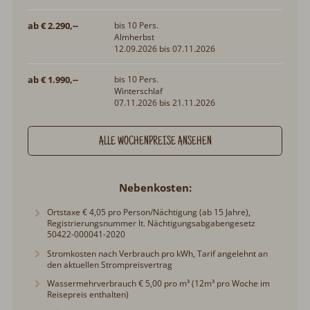
12.09.2026 bis 07.11.2026
ab € 1.990,--
bis 10 Pers.
Winterschlaf
07.11.2026 bis 21.11.2026
ALLE WOCHENPREISE ANSEHEN
Nebenkosten
Ortstaxe € 4,05 pro Person/Nächtigung (ab 15 Jahre),
Registrierungsnummer lt. Nächtigungsabgabengesetz 50422-
000041-2020
Stromkosten nach Verbrauch pro kWh, Tarif angelehnt an den
aktuellen Strompreisvertrag
Wassermehrverbrauch € 5,00 pro m³ (12m³ pro Woche im
Reisepreis enthalten)
Müllentsorgung nach Verbrauch
Endreinigung € 250,00 pro Aufenthalt
Kaution € 600,00