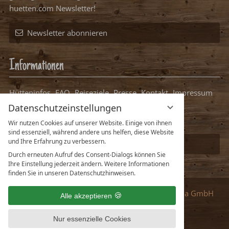
Informationen
Hütteninfos
FAQ
Reiseziele
Presse
Kontakt
Impressum
Datenschutz
Datenschutzeinstellungen
Packliste Hüttenurlaub
Ihre Hütte bei uns eintragen
Datenschutzeinstellungen
Wir nutzen Cookies auf unserer Website. Einige von ihnen
sind essenziell, während andere uns helfen, diese Website
und Ihre Erfahrung zu verbessern.
Partner
:
vioma GmbH
Durch erneuten Aufruf des Consent-Dialogs können Sie
Ihre Einstellung jederzeit ändern. Weitere Informationen
finden Sie in unseren Datenschutzhinweisen.
Deutsch
English
Alle akzeptieren
Nur essenzielle Cookies