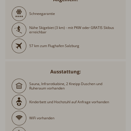
Nähe Skigebiet (3 km) - mit PKW oder GRATIS Skibus
erreichbar
57 km zum Flughafen Salzburg
Ausstattung:
Sauna, Infrarotkabine, 2 Kneipp Duschen und
Ruheraum vorhanden
Kinderbett und Hochstuhl auf Anfrage vorhanden
WiFi vorhanden
SAT-TV mit DVD-Player vorhanden
Grillplatz vorhanden