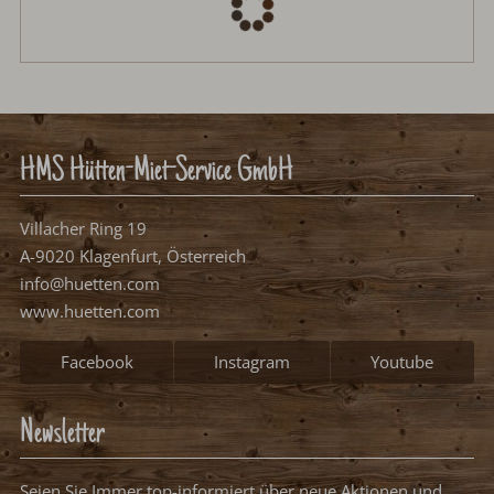
Anreise:
keine Auswahl
Abreise:
keine Auswahl
Reisedatum
Übernachtungen:
0
Anreisetag wählen
Bitte wählen Sie Ihren Anreisetag.
frei, mögliches Anreisedatum
frei, kein Anreisedatum
belegt
Weiter