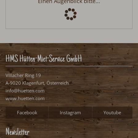
Bachgut Chalet
Anreise:
keine Auswahl
Abreise:
keine Auswahl
Reisedatum
Übernachtungen:
0
Anreisetag wählen
Bitte wählen Sie Ihren Anreisetag.
frei, mögliches Anreisedatum
frei, kein Anreisedatum
belegt
Weiter