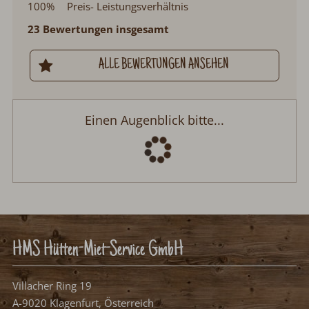
100%
Preis- Leistungsverhältnis
23 Bewertungen insgesamt
ALLE BEWERTUNGEN ANSEHEN
Oberprenner Zirbenhütte
Anreise:
keine Auswahl
Abreise:
keine Auswahl
Reisedatum
Übernachtungen:
0
Anreisetag wählen
Aug.
>
2026
Mo
Di
Mi
Do
Fr
Sa
So