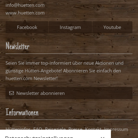
1
2
3
4
5
6
7
8
9
10
11
12
13
14
15
16
17
18
19
20
21
22
23
24
25
26
27
28
29
30
31
Bitte wählen Sie Ihren Anreisetag.
frei, mögliches Anreisedatum
frei, kein Anreisedatum
belegt
Weiter