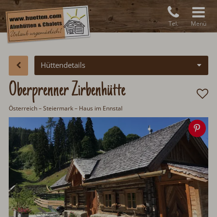
Tel.
Menü
Hüttendetails
Oberprenner Zirbenhütte
Österreich
–
Steiermark
– Haus im Ennstal
Spe