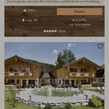
Faschinghütte zwischen Bischofshofen und Mühlbach am Hochkönig.
Die über 300 Jahre alte Berghütte am Haidberg wurde aufwendig und
900m
liebevoll renoviert. Auf den großzügigen 250qm Wohnfläche, gibt es
Details
Platz für 16 Hüttengäste. Eine Saunahütte ist vorhanden. Tolle
ab € 2290,-
max. 16
Aussichtslage mit traumhafter Aussicht...
zzgl. Nebenkosten
100%