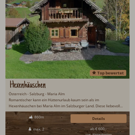
Top bewertet
Hexenhäuschen
Österreich - Salzburg - Maria Alm
Romantischer kann ein Hüttenurlaub kaum sein als im
Hexenhäuschen bei Maria Alm im Salzburger Land. Diese liebevoll
eingerichtete Hütte befindet sich noch in Originalzustand. Hier wird
860m
größten Wert auf einen Hüttenurlaub wie anno dazumal gelegt. Ideal
Details
für Pärchen, welche sich mal eine Auszeit gönnen möchten…
ab € 600,-
max. 2
zzgl. Nebenkosten