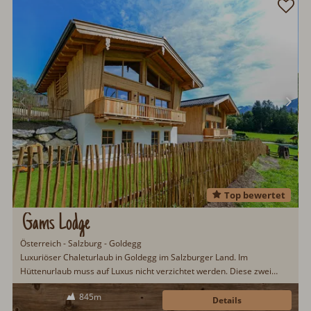
Top bewertet
Gams Lodge
Österreich - Salzburg - Goldegg
Luxuriöser Chaleturlaub in Goldegg im Salzburger Land. Im
Hüttenurlaub muss auf Luxus nicht verzichtet werden. Diese zwei
luxuriösen Chalets lassen keine Urlaubswünsche offen. Schlafzimmer
845m
mit bequemen Boxspringbetten und Weinklimaschrank zählen u.a. zur
Details