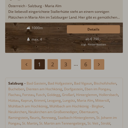
Österreich - Salzburg - Maria Alm
Die liebevoll eingerichtete Stallerhütte steht an einem sonnigen
Plätzchen in Maria Alm im Salzburger Land. Hier gibt es gemütlichen
Hüttenurlaub für vier Gäste und gerne auch einen Vierbeiner. Zur
1000m
Ausstattung zählen u.a. ein Brötchenservice, ein Kachelofen, eine
Details
Sauna mit Fitnessbereich und ein Spielplatz...
ab € 790,-
max. 4
zzgl. Nebenkosten
...
1
2
3
6
Salzburg
–
Bad Gastein
,
Bad Hofgastein
,
Bad Vigaun
,
Bischofshofen
,
Bucheben
,
Dienten am Hochkönig
,
Dorfgastein
,
Eben im Pongau
,
Flachau
,
Forstau
,
Fusch
,
Goldegg
,
Großarl
,
Hinterglemm
,
Hollersbach
,
Hüttau
,
Kaprun
,
Krimml
,
Leogang
,
Lungötz
,
Maria Alm
,
Mittersill
,
Mühlbach am Hochkönig
,
Mühlbach am Hochkönig - Birgkar
,
Neukirchen
,
Neukirchen am Großvenediger
,
Obertauern
,
Ramingstein
,
Rauris
,
Rennweg
,
Saalbach-Hinterglemm
,
St. Johann im
Pongau
,
St. Martin
,
St. Martin am Tennengebirge
,
St. Veit
,
Strobl
,