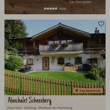
zzgl. Nebenkosten
100%
Top bewertet
Almchalet Schneeberg
Österreich - Salzburg - Mühlbach am Hochkönig