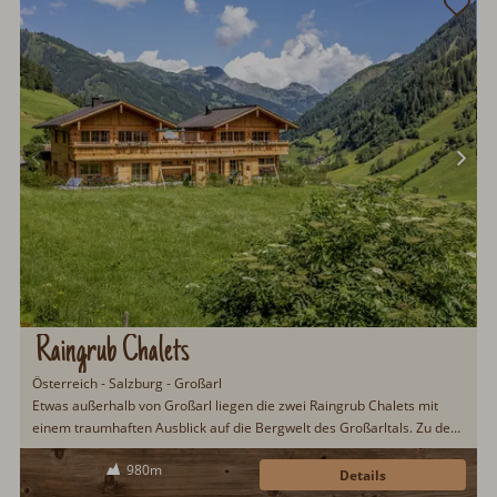
Raingrub Chalets
Österreich - Salzburg - Großarl
Etwas außerhalb von Großarl liegen die zwei Raingrub Chalets mit
einem traumhaften Ausblick auf die Bergwelt des Großarltals. Zu den
Annehmlichkeiten zählen ein HotPot, ein Kachelofen und eine Sauna.
980m
Details