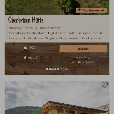
Top bewertet
Oberbrixen Hütte
Österreich - Salzburg - Bischofshofen
Oberhalb von Bischofshofen liegt diese traumhaft schöne Hütte. Die
Oberbrixen Hütte ist über 250 Jahre alt und wurde mit viel Liebe neu
renoviert. Den Urlaubsgästen wird eine wunderbare Aussicht auf die
1000m
umliegende Bergwelt geboten. Gemütliche 120qm Wohnfläche und
Details
Schlafplätze für sechs Gäste. Ein Hund darf auch gerne mitreisen. Ein
ab € 790,-
max. 6
perfektes Urlaubsziel für alle Ruhe- und Erholungssuchende inmitten
zzgl. Nebenkosten
unberührter Natur...
100%