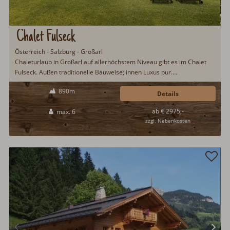
Chalet Fulseck
Österreich - Salzburg - Großarl
Chaleturlaub in Großarl auf allerhöchstem Niveau gibt es im Chalet
Fulseck. Außen traditionelle Bauweise; innen Luxus pur.
Frühstücksservice, Naturbadeteich, offener Kamin, Wellnessbereich
890m
mit Sauna & Regendusche gehören u.a. zu den Leistungen im Chalet
Details
Fulseck. Das Großarltal ist Sommer wie Winter ein beliebtes
ab € 2975,-
max. 6
Urlaubsziel bei Gästen aus dem In- und Ausland...
zzgl. Nebenkosten