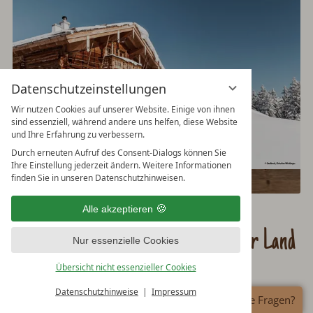
Datenschutzeinstellungen
Wir nutzen Cookies auf unserer Website. Einige von ihnen
sind essenziell, während andere uns helfen, diese Website
und Ihre Erfahrung zu verbessern.
Durch erneuten Aufruf des Consent-Dialogs können Sie
Ihre Einstellung jederzeit ändern. Weitere Informationen
finden Sie in unseren Datenschutzhinweisen.
Saalbach-Hinterglemm
Alle akzeptieren
Keine passende Hütte im Salzburger Land
Nur essenzielle Cookies
gefunden?
Übersicht nicht essenzieller Cookies
Datenschutzhinweise
Impressum
Haben Sie Fragen?
Wenn Sie Unterstützung bei der Auswahl einer Hütte im