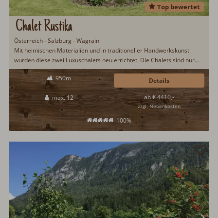
Top bewertet
Chalet Rustika
Österreich - Salzburg - Wagrain
Mit heimischen Materialien und in traditioneller Handwerkskunst
wurden diese zwei Luxuschalets neu errichtet. Die Chalets sind nur
mit den besten Materialien aus Leinen, Loden, Holz & Lehm
950m
ausgestattet und sorgen für ein...
Details
ab € 4410,-
max. 12
zzgl. Nebenkosten
100%