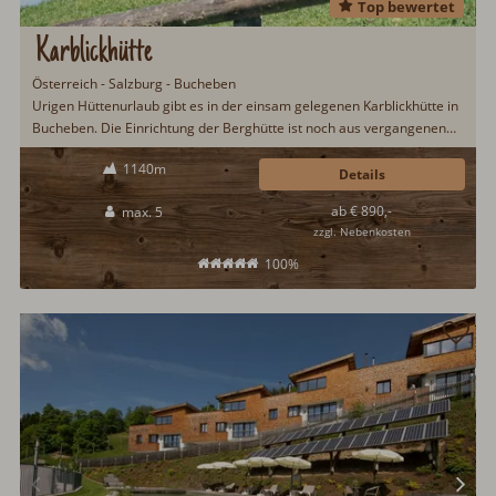
Top bewertet
Karblickhütte
Österreich - Salzburg - Bucheben
Urigen Hüttenurlaub gibt es in der einsam gelegenen Karblickhütte in
Bucheben. Die Einrichtung der Berghütte ist noch aus vergangenen
Tagen und ermöglicht eine Zeitreise in das Leben der Bergbauern.
1140m
Eine eigene Saunahütte mit Solarium bietet allerdings etwas Luxus
Details
beim urigen Hüttenurlaub....
ab € 890,-
max. 5
zzgl. Nebenkosten
100%