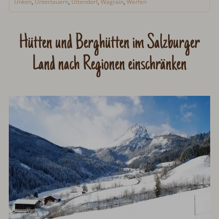
Unken
,
Untertauern
,
Uttendorf
,
Wagrain
,
Werfen
Hütten und Berghütten im Salzburger
Land nach Regionen einschränken