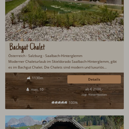
Bachgut Chalet
Österreich - Salzburg - Saalbach-Hinterglemm
Moderner Chaleturlaub im Skieldorado Saalbach-Hinterglemm, gibt
es im Bachgut Chalet. Die Chalets sind modern und luxuriös
ausgestattet und lassen auch drumherum keine Urlaubswünsche
1130m
offen. Brötchenservice, Hot Pot auf der Terrasse, ökologische
Details
Bauweise, Sauna, Schwimmteich, Ski in/Ski out...
ab € 2100,-
max. 10
zzgl. Nebenkosten
100%