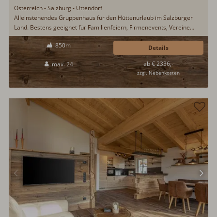
Österreich - Salzburg - Uttendorf
Alleinstehendes Gruppenhaus für den Hüttenurlaub im Salzburger
Land. Bestens geeignet für Familienfeiern, Firmenevents, Vereine
oder Skizünfte. Sonnige Aussichtslage oberhalb von Uttendorf im
850m
Salzburger Land. Schöner Außenbereich mit möblierter Terrasse,
Details
Spiel- und Liegewiese, Gartengrill sowie Kinderspielplatz...
ab € 2336,-
max. 24
zzgl. Nebenkosten