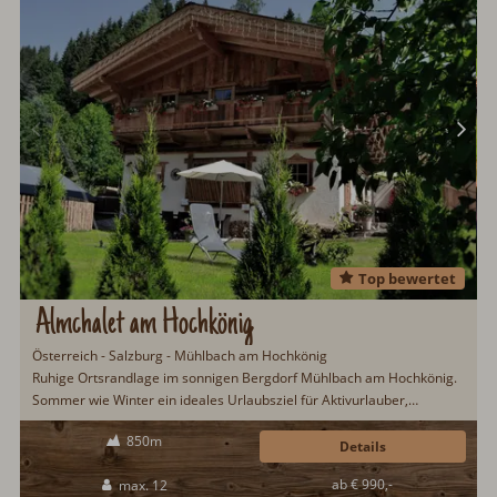
Top bewertet
Almchalet am Hochkönig
Österreich - Salzburg - Mühlbach am Hochkönig
Ruhige Ortsrandlage im sonnigen Bergdorf Mühlbach am Hochkönig.
Sommer wie Winter ein ideales Urlaubsziel für Aktivurlauber,
Naturfreunde und Wintersportler. Das Almchalet am Hochkönig
850m
überzeugt mit Sauna, gemütlichem Kachelofen, WLAN, Spielplatz und
Details
vielen weiteren Annehmlichkeiten...
ab € 990,-
max. 12