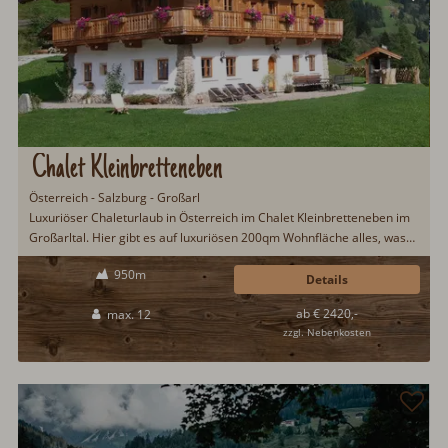
Chalet Kleinbretteneben
Österreich - Salzburg - Großarl
Luxuriöser Chaleturlaub in Österreich im Chalet Kleinbretteneben im
Großarltal. Hier gibt es auf luxuriösen 200qm Wohnfläche alles, was
das Herz begehrt. Eigene Saunahütte, liebevolle Einrichtung, top-
950m
ausgestattete Küche mit Holzherd, Kachelofen in der Wohnstube,
Details
Frühstücksservice, gemütliche Schlafzimmer, hochwertige
ab € 2420,-
max. 12
Badezimmer, Grillhäuschen u.v.m...
zzgl. Nebenkosten