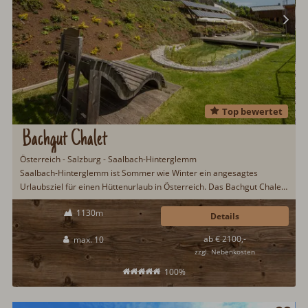
Top bewertet
Bachgut Chalet
Österreich - Salzburg - Saalbach-Hinterglemm
Saalbach-Hinterglemm ist Sommer wie Winter ein angesagtes
Urlaubsziel für einen Hüttenurlaub in Österreich. Das Bachgut Chalet
liegt in sonniger Hanglage und hat während des Urlaubs in Saalbach-
1130m
Hinterglemm einiges zu bieten: Frühstücksservice, Fußbodenheizung,
Details
Hot Pot auf der Terrasse, Sauna, Schwimmteich, Ski in/Ski out u.v.m...
ab € 2100,-
max. 10
zzgl. Nebenkosten
100%