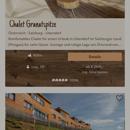
Chalet Granatspitze
Österreich - Salzburg - Uttendorf
Komfortables Chalet für einen Urlaub in Uttendorf im Salzburger Land
(Pinzgau) für zehn Gäste. Sonnige und ruhige Lage am Ortsrand von
Uttendorf. Gemütliche 140qm Wohnfläche mit fünf Schlafzimmern,
800m
vier Badezimmern und einer Sauna. Der Uttendorfer Erlebnisbadesee
Details
ist nur 100m vom Chalet Granatspitze entfernt. Im Winter gibt es mit
ab € 2645,-
max. 10
dem Skibus eine gute Anbindung in die Skigebiete Weißseegletscher
zzgl. Nebenkosten
und Kaprun/Zell am See...
100%