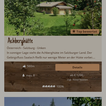
Top bewertet
Achberghütte
Österreich - Salzburg - Unken
In sonniger Lage steht die Achberghütte im Salzburger Land. Der
Gebirgsfluss Saalach fließt nur wenige Meter an der Hütte vorbei.
Hier trifft moderner, offener Baustil auf Salzburger Tradition. Ein
560m
Spielplatz auf dem Grundstück bietet Spaß beim Hüttenurlaub mit der
Details
Familie. Eine Sauna steht ebenfalls bereit.
ab € 1290,-
max. 8
zzgl. Nebenkosten
100%