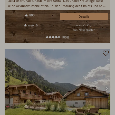
Luxuriöser Chaleturlaub im Großarltal. Das Chalet Kreuzkogel lässt
keine Urlaubswünsche offen. Bei der Erbauung des Chalets und bei
der Inneneinrichtung, wurde größten Wert auf hochwertige und
890m
regionale Materialien gelegt. Zur Ausstattung zählen u.a. ein 50m²
Details
großer Naturbadeteich, Frühstücksservice, Kamin, Wellnessbereich
ab € 2975,-
max. 6
mit Sauna & Regendusche...
zzgl. Nebenkosten
100%