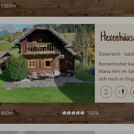
1560m
Hexenhäus
Österreich - Salz
Romantischer ka
Maria Alm im Salz
sich noch in Orig
Hüttenurlaub wie
35
2
eine Auszeit gö
860m
100%