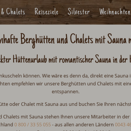
 & Chalets
Reiseziele
Silvester
Weihnachten
hafte Berghütten und Chalets mit Sauna 
ekter Hüttenurlaub mit romantischer Sauna in der 
nkuscheln können. Wie wäre es denn da, direkt eine Sauna i
en empfehlen wir unsere Berghütten und Chalets mit eine
entspannen.
 Hütte oder Chalet mit Sauna aus und buchen Sie Ihren näch
d Chalets mit Sauna stehen Ihnen unsere Mitarbeiter in der
chland
0 800 / 33 55 055
-
aus allen anderen Ländern
0043 46