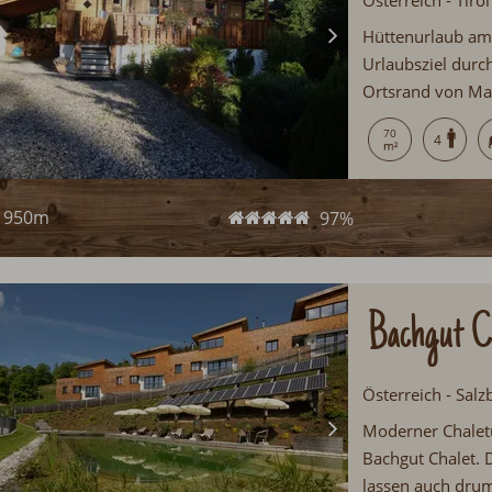
Österreich - Tir
Hüttenurlaub am 
Urlaubsziel durc
Ortsrand von Mau
Gemütliche Einri
70
4
950m
97%
Bachgut C
Österreich - Sal
Moderner Chaletu
Bachgut Chalet. 
lassen auch dru