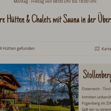
Montag
-
Freitag von 08:00 Uhr bis 18:00 Uhr.
re Hütten & Chalets mit Sauna in der Übers
4 Hütten
gefunden
Kart
Stollenber
Österreich - Tiro
Inmitten unberüh
Fügenberg im Zil
lädt ein zu einem