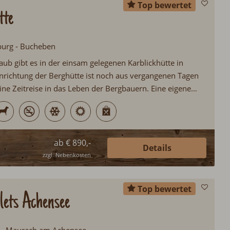
Top bewertet
tte
zburg - Bucheben
aub gibt es in der einsam gelegenen Karblickhütte in
nrichtung der Berghütte ist noch aus vergangenen Tagen
ine Zeitreise in das Leben der Bergbauern. Eine eigene
olarium bietet allerdings etwas Luxus beim urigen
ab € 890,-
Details
zzgl. Nebenkosten
Top bewertet
ets Achensee