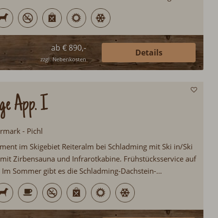
Kachelofen, ein alter Holzherd sowie eine Infrarotkabine
aubswünsche offen...
ab € 890,-
Details
zzgl. Nebenkosten
ge App. I
ermark - Pichl
ment im Skigebiet Reiteralm bei Schladming mit Ski in/Ski
 mit Zirbensauna und Infrarotkabine. Frühstücksservice auf
 Im Sommer gibt es die Schladming-Dachstein-
ahlreichen Attraktionen für alle Gäste. Großer
tz für Kinder...