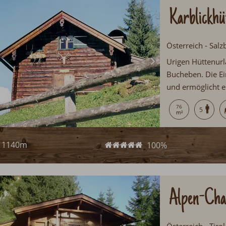
Karblickhü
Österreich - Sal
Urigen Hüttenurl
Bucheben. Die Ei
und ermöglicht e
Saunahütte mit S
76
5
Hüttenurlaub....
1140m
100%
Alpen-Chal