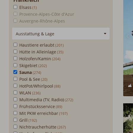
Frankreich
Elsass
Provence-Alpes-Côte d'Azur
Auvergne-Rhône-Alpes
Ausstattung & Lage
Haustiere erlaubt
Hütte in Alleinlage
Holzofen/Kamin
Skigebiet
Sauna
Pool & See
HotPot/Whirlpool
WLAN
Multimedia (TV, Radio)
Frühstücksservice
Mit PKW erreichbar
Grill
Nichtraucherhütte