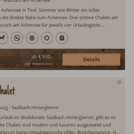
ol - Maurach am Achensee
Achensee in Tirol. Sommer wie Winter ein tolles
h die direkte Nähe zum Achensee. Drei schöne Chalets am
rach am Achensee für jeweils vier Urlaubsgäste.
chtung mit Infrarotkabine und Schwedenofen...
ab € 930,-
Details
zzgl. Nebenkosten
halet
zburg - Saalbach-Hinterglemm
rlaub im Skieldorado Saalbach-Hinterglemm, gibt es im
Die Chalets sind modern und luxuriös ausgestattet und
mherum keine Urlaubswünsche offen. Brötchenservice, Hot