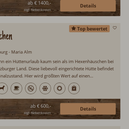
ab € 1400,-
Details
zzgl. Nebenkosten
Top bewertet
chen
burg - Maria Alm
nn ein Hüttenurlaub kaum sein als im Hexenhäuschen bei
burger Land. Diese liebevoll eingerichtete Hütte befindet
inalzustand. Hier wird größten Wert auf einen
 anno dazumal gelegt. Ideal für Pärchen, welche sich mal
nnen möchten…
ab € 600,-
Details
zzgl. Nebenkosten