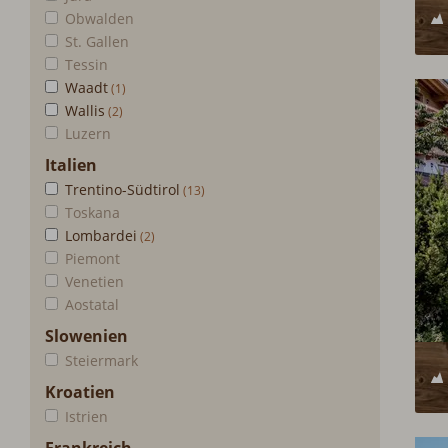
Obwalden
St. Gallen
Tessin
Waadt
Wallis
Luzern
Italien
Trentino-Südtirol
Toskana
Lombardei
Piemont
Venetien
Aostatal
Slowenien
Steiermark
Kroatien
Istrien