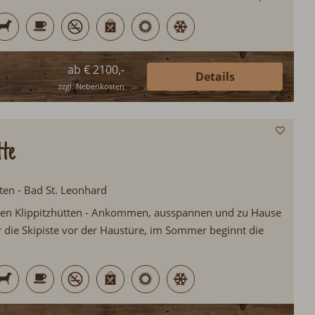
asse, ökologische Bauweise, Sauna, Schwimmteich, Ski
ab € 2100,-
Details
zzgl. Nebenkosten
tte
ten - Bad St. Leonhard
en Klippitzhütten - Ankommen, ausspannen und zu Hause
r die Skipiste vor der Haustüre, im Sommer beginnt die