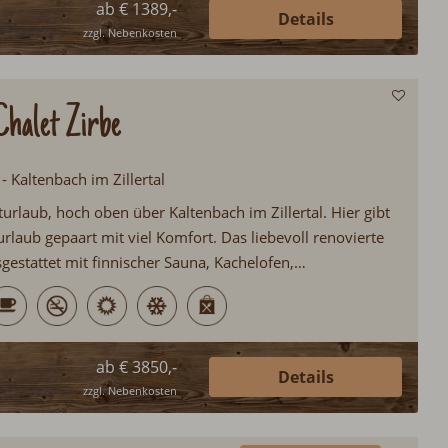
ab € 1389,-
Details
zzgl. Nebenkosten
halet Zirbe
 - Kaltenbach im Zillertal
urlaub, hoch oben über Kaltenbach im Zillertal. Hier gibt
rlaub gepaart mit viel Komfort. Das liebevoll renovierte
usgestattet mit finnischer Sauna, Kachelofen,
l, Ski in/Ski out, Sonnenterrasse, Weinklimaschrank
h gibt es auch jeden Morgen frisches Backwaren in das
ab € 3850,-
Details
zzgl. Nebenkosten