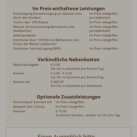
Im Preis enthaltene Leistungen
Endreinigung (Grundreinigung vor Abreise stets
Im Preis inbegriffen
durch den Kunden)
pro Aufenthalt
Tauern Spa -10% Rabatt
Im Preis inbegriffen
Wäsche (Erstausstattung Bettwäsche und
Im Preis inbegriffen
Handtücher)
pro Aufenthalt
Außenparkplatz
Im Preis inbegriffen
Interhome lässt 100'000 m2 Blühwiesen zum
Im Preis inbegriffen
Schutz der Bienen anpflanzen
Drahtloser Internetzugang (WIFI)
Im Preis inbegriffen
Verbindliche Nebenkosten
Mobilitätsabgabe
€ 0,50
Vor Ort zu bezahlen pro Person/Tag
Kurtaxe
€ 3,00 - € 3,50
Vor Ort zu bezahlen pro Person/Tag
Kaution bar
€ 300,00
Vor Ort zu bezahlen pro Aufenthalt
Optionale Zusatzleistungen
Nationalpark Sommercard
Im Preis inbegriffen
Babybett (bis 2 Jahre)
Im Preis inbegriffen
Haustier
€ 15,00
Zusätzlich buchbar, zahlbar vor Ort pro Tag
Einen Augenblick bitte...