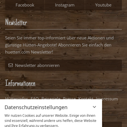
Newsletter
Seien Sie Immer top-informiert über neue Aktionen und günstige
Hütten-Angebote! Abonnieren Sie einfach den huetten.com
Newsletter!
Newsletter abonnieren
Informationen
Hütteninfos
FAQ
Reiseziele
Presse
Kontakt
Impressum
Datenschutz
Datenschutzeinstellungen
Packliste Hüttenurlaub
Datenschutzeinstellungen
Ihre Hütte bei uns eintragen
Wir nutzen Cookies auf unserer Website. Einige von ihnen
sind essenziell, während andere uns helfen, diese Website
und Ihre Erfahrung zu verbessern.