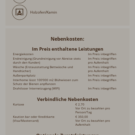
Nebenkosten
Im Preis enthaltene Leistungen
Energiekosten
Im Preis inbegriffen
Endreinigung (Grundreinigung vor Abreise stets
Im Preis inbegriffen pro
durch den Kunden)
Aufenthalt
Wäsche (Erstausstattung Bettwäsche und
Im Preis inbegriffen pro
Handtücher)
Aufenthalt
Außenparkplatz
Im Preis inbegriffen
Interhome lässt 100'000 m2 Blühwiesen zum Schutz
Im Preis inbegriffen
der Bienen anpflanzen
Drahtloser Internetzugang (WIFI)
Im Preis inbegriffen
Verbindliche Nebenkosten
Kurtaxe
€ 2,70
Vor Ort zu bezahlen pro
Person/Tag
Kaution bar oder Kreditkarte
€ 350,00
(Visa/Mastercard)
Vor Ort zu bezahlen pro
Aufenthalt
Optionale Zusatzleistungen
Babybett (bis 2 Jahre)
€ 15,00
Zusätzlich buchbar, zahlbar vor Ort pro Aufenthalt