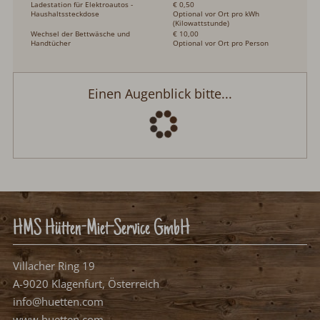
Ladestation für Elektroautos -
€ 0,50
Haushaltssteckdose
Optional vor Ort pro kWh
(Kilowattstunde)
Wechsel der Bettwäsche und
€ 10,00
Handtücher
Optional vor Ort pro Person
Einen Augenblick bitte...
HMS Hütten-Miet-Service GmbH
Villacher Ring 19
A-9020 Klagenfurt, Österreich
info@huetten.com
www.huetten.com