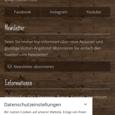
Facebook
Instagram
Youtube
Newsletter
Seien Sie Immer top-informiert über neue Aktionen und
günstige Hütten-Angebote! Abonnieren Sie einfach den
huetten.com Newsletter!
Newsletter abonnieren
Informationen
Hütteninfos
FAQ
Reiseziele
Presse
Kontakt
Impressum
Datenschutz
Datenschutzeinstellungen
Datenschutzeinstellungen
Packliste Hüttenurlaub
Wir nutzen Cookies auf unserer Website. Einige von ihnen