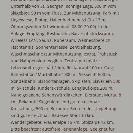
Unterhalb von St. Georgen, sonnige Lage, 500 m vom
Skigebiet, 50 m vom Fluss. Zur Mitbenutzung: Park mit
Liegewiese, Biotop, Hallenbad beheizt (9 x 13 m,
Öffnungszeiten Schwimmbad: 08:00-20:00). In der
Anlage: Empfang, Restaurant, Bar, Frühstücksraum,
Wireless LAN, Sauna, Ruheraum, Wellnessbereich,
Tischtennis, Sonnenterrasse, Zentralheizung,
Waschmaschine (zur Mitbenutzung, extra). Frühstück
und Halbpension möglich. Zentralparkplätze.
Lebensmittelgeschäft 1 km, Restaurant 100 m, Café,
Bahnstation "Murtalbahn" 300 m. Sessellift 500 m,
Gondelbahn, Skisportanlagen, Skipisten, Skiverleih 300
m, Skischule, Kinderskischule, Langlaufloipe 200 m.
Nahe gelegene Sehenswürdigkeiten: Bierstadt Murau 8
km. Bekannte Skigebiete sind gut erreichbar:
Kreischberg 500 m. Bekannte Seen in der Umgebung
sind gut erreichbar: Badesee Stadl 10 km.
Wandergebiete: Frauenalpe 15 km, Stolzalpe 12 km.
Bitte beachten: autofreie Ferienanlage. Geeignet für