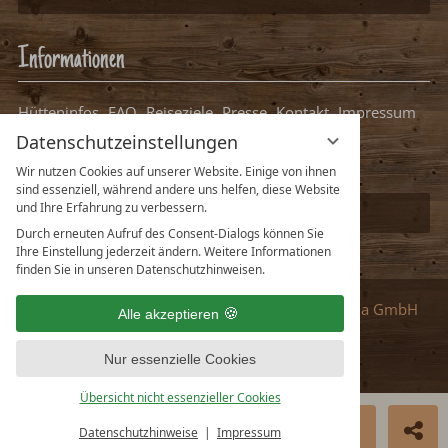
Informationen
Hütteninfos
FAQ
Reiseziele
Presse
Kontakt
Impressum
Datenschutz
Datenschutzeinstellungen
Datenschutzeinstellungen
Packliste Hüttenurlaub
Wir nutzen Cookies auf unserer Website. Einige von ihnen
sind essenziell, während andere uns helfen, diese Website
und Ihre Erfahrung zu verbessern.
Ihre Hütte bei uns eintragen
Durch erneuten Aufruf des Consent-Dialogs können Sie
Ihre Einstellung jederzeit ändern. Weitere Informationen
finden Sie in unseren Datenschutzhinweisen.
Partner
:
vioma GmbH
Alle akzeptieren
Nur essenzielle Cookies
Übersicht nicht essenzieller Cookies
Deutsch
English
JETZT MIETEN
ANFRAGE
N
Datenschutzhinweise
Impressum