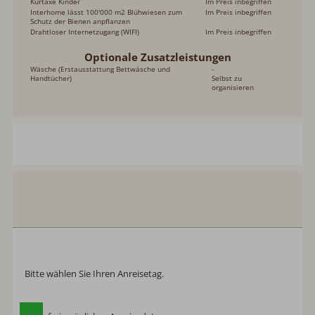
Kurtaxe Kinder
Im Preis inbegriffen
Interhome lässt 100'000 m2 Blühwiesen zum
Im Preis inbegriffen
Schutz der Bienen anpflanzen
Drahtloser Internetzugang (WIFI)
Im Preis inbegriffen
Optionale Zusatzleistungen
Wäsche (Erstausstattung Bettwäsche und
-
Handtücher)
Selbst zu
organisieren
Schwarzwaldhütte
Kesslerberg
Anreise:
keine Auswahl
Abreise:
keine Auswahl
Reisedatum
Übernachtungen:
0
Anreisetag wählen