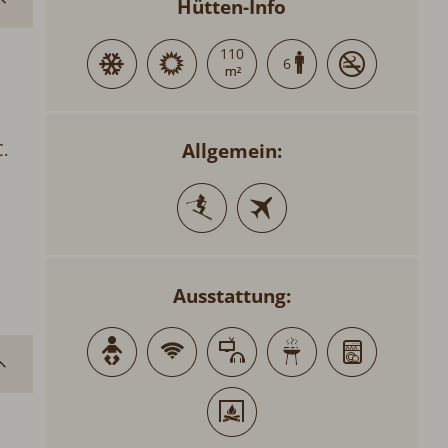
Hütten-Info
110
6
Allgemein:
.
1
Ausstattung: