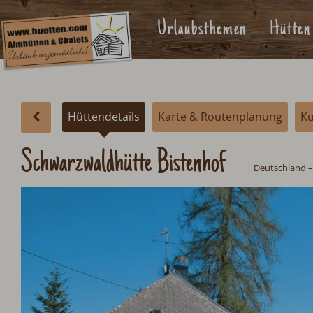
Urlaubsthemen
Hütten
Hüttendetails
Karte & Routenplanung
K
Schwarzwaldhütte Bistenhof
Deutschland
–