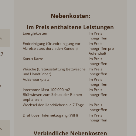
Nebenkosten
Im Preis enthaltene Leistungen
Energiekosten
Im Preis
inbegriffen
Endreinigung (Grundreinigung vor
Im Preis
Abreise stets durch den Kunden)
inbegriffen pro
.7
Aufenthalt
Konus Karte
Im Preis
inbegriffen
Wäsche (Erstausstattung Bettwäsche
Im Preis
und Handtücher)
inbegriffen
Außenparkplatz
Im Preis
,
inbegriffen
Interhome lässt 100'000 m2
Im Preis
Blühwiesen zum Schutz der Bienen
inbegriffen
anpflanzen
Wechsel der Handtücher alle 7 Tage
Im Preis
inbegriffen
Drahtloser Internetzugang (WIFI)
Im Preis
inbegriffen
Verbindliche Nebenkosten