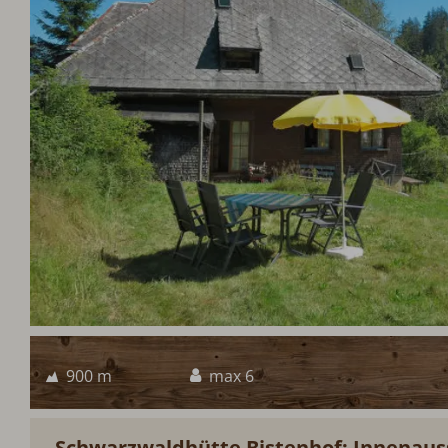
900 m
max 6
Schwarzwaldhütte Bistenhof: Innenaus