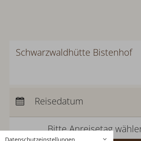
Schwarzwaldhütte Bistenhof
Anreise:
keine Auswahl
Reisedatum
Übernachtungen:
0
Bitte Anreisetag wähle
Datenschutzeinstellungen