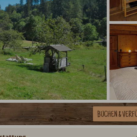
BUCHEN
& VERF
stattung