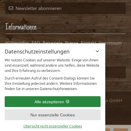
Newsletter abonnieren
Informationen
Hütteninfos
FAQ
Reiseziele
Presse
Kontakt
Impressum
Datenschutz
Datenschutzeinstellungen
Datenschutzeinstellungen
Packliste Hüttenurlaub
Wir nutzen Cookies auf unserer Website. Einige von ihnen
sind essenziell, während andere uns helfen, diese Website
und Ihre Erfahrung zu verbessern.
Ihre Hütte bei uns eintragen
Durch erneuten Aufruf des Consent-Dialogs können Sie
Ihre Einstellung jederzeit ändern. Weitere Informationen
finden Sie in unseren Datenschutzhinweisen.
Partner
:
vioma GmbH
Alle akzeptieren
Nur essenzielle Cookies
Übersicht nicht essenzieller Cookies
Deutsch
English