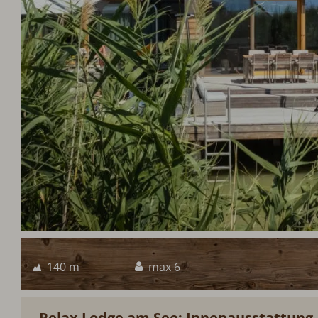
140 m
max 6
Relax Lodge am See: Innenausstattung