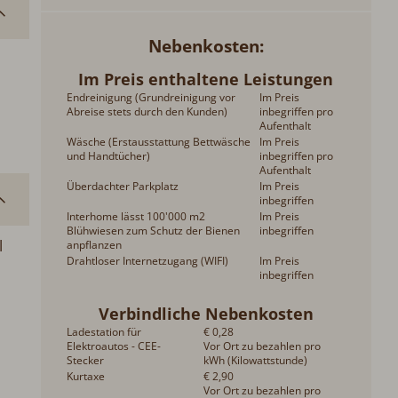
Nebenkosten
Im Preis enthaltene Leistungen
Endreinigung (Grundreinigung vor
Im Preis
Abreise stets durch den Kunden)
inbegriffen pro
Aufenthalt
Wäsche (Erstausstattung Bettwäsche
Im Preis
und Handtücher)
inbegriffen pro
Aufenthalt
Überdachter Parkplatz
Im Preis
inbegriffen
Interhome lässt 100'000 m2
Im Preis
Blühwiesen zum Schutz der Bienen
inbegriffen
l
anpflanzen
Drahtloser Internetzugang (WIFI)
Im Preis
inbegriffen
Verbindliche Nebenkosten
Ladestation für
€ 0,28
Elektroautos - CEE-
Vor Ort zu bezahlen pro
Stecker
kWh (Kilowattstunde)
Kurtaxe
€ 2,90
Vor Ort zu bezahlen pro