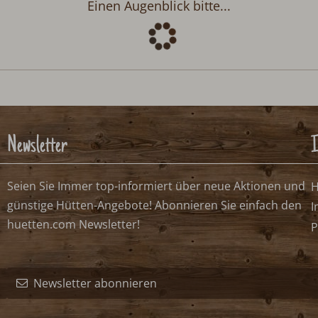
Abreise:
keine Auswahl
n
.
>
2026
Fr
Sa
So
4
5
6
11
12
13
18
19
20