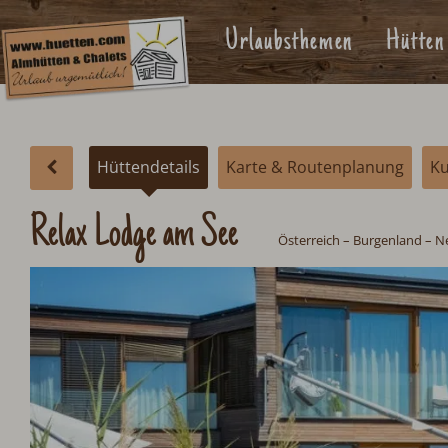
Urlaubsthemen
Hütten
Hüttendetails
Karte & Routenplanung
K
Relax Lodge am See
Österreich
– Burgenland – N