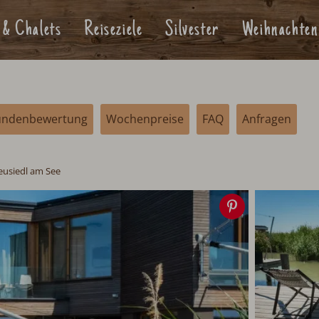
 & Chalets
Reiseziele
Silvester
Weihnachten
undenbewertung
Wochenpreise
FAQ
Anfragen
eusiedl am See
Speichern