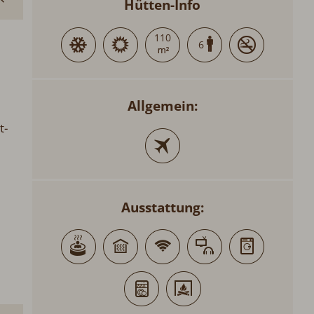
Hütten-Info
110
6
Allgemein:
t-
Ausstattung: