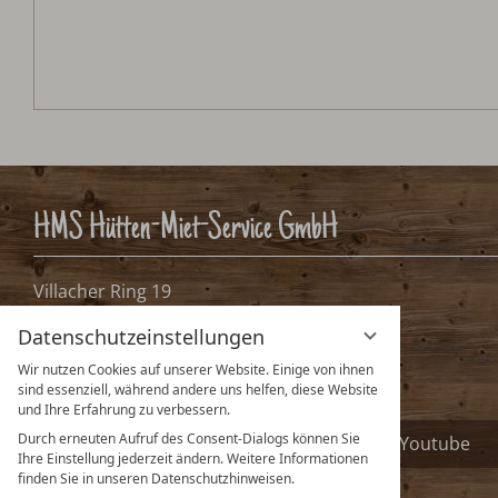
Relax Lodge am See
Anreise:
keine Auswahl
Reisedatum
Übernachtungen:
0
Bitte Anreisetag wähle
Aug.
Sept
2026
Datenschutzeinstellungen
Mo
Di
Mi
Do
Fr
Sa
So
Mo
Di
Mi
Do
Wir nutzen Cookies auf unserer Website. Einige von ihnen
sind essenziell, während andere uns helfen, diese Website
1
2
1
2
3
und Ihre Erfahrung zu verbessern.
Durch erneuten Aufruf des Consent-Dialogs können Sie
3
4
5
6
7
8
9
7
8
9
10
Ihre Einstellung jederzeit ändern. Weitere Informationen
finden Sie in unseren Datenschutzhinweisen.
10
11
12
13
14
15
16
14
15
16
17