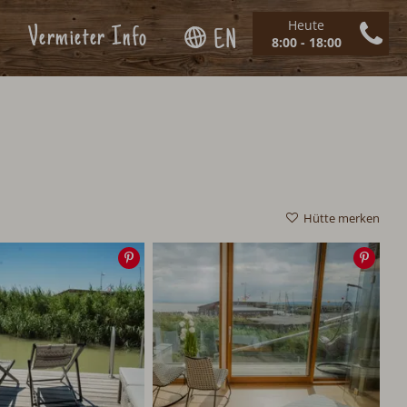
Heute
Vermieter Info
EN
8:00 - 18:00
Hütte merken
Speichern
Spei