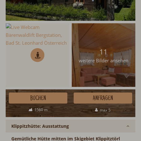
11
weitere Bilder ansehen
BUCHEN
ANFRAGEN
1560 m
max 5
Klippitzhütte: Ausstattung
Gemütliche Hütte mitten im Skigebiet Klippitztörl