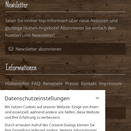
Newsletter
Seien Sie Immer top-informiert über neue Aktionen und
günstige Hütten-Angebote! Abonnieren Sie einfach den
huetten.com Newsletter!
Newsletter abonnieren
Informationen
Hütteninfos
FAQ
Reiseziele
Presse
Kontakt
Impressum
Datenschutz
Datenschutzeinstellungen
Datenschutzeinstellungen
Packliste Hüttenurlaub
Wir nutzen Cookies auf unserer Website. Einige von ihnen
sind essenziell, während andere uns helfen, diese Website
Ihre Hütte bei uns eintragen
und Ihre Erfahrung zu verbessern.
Durch erneuten Aufruf des Consent-Dialogs können Sie
Ihre Einstellung jederzeit ändern. Weitere Informationen