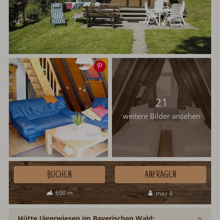
Speichern
21
weitere Bilder ansehen
BUCHEN
ANFRAGEN
600 m
max 4
Hütte Jägerwiesen im Bayerischen Wald: