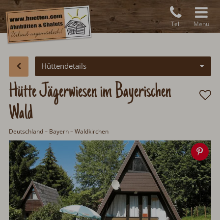
Tel.
Menü
Hüttendetails
Hütte Jägerwiesen im Bayerischen
Wald
Deutschland
– Bayern – Waldkirchen
Spe