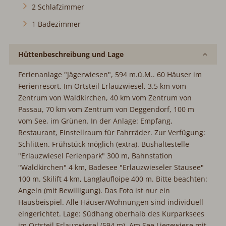
2 Schlafzimmer
1 Badezimmer
Hüttenbeschreibung und Lage
Ferienanlage "Jägerwiesen", 594 m.ü.M.. 60 Häuser im
Ferienresort. Im Ortsteil Erlauzwiesel, 3.5 km vom
Zentrum von Waldkirchen, 40 km vom Zentrum von
Passau, 70 km vom Zentrum von Deggendorf, 100 m
vom See, im Grünen. In der Anlage: Empfang,
Restaurant, Einstellraum für Fahrräder. Zur Verfügung:
Schlitten. Frühstück möglich (extra). Bushaltestelle
"Erlauzwiesel Ferienpark" 300 m, Bahnstation
"Waldkirchen" 4 km, Badesee "Erlauzwieseler Stausee"
100 m. Skilift 4 km, Langlaufloipe 400 m. Bitte beachten:
Angeln (mit Bewilligung). Das Foto ist nur ein
Hausbeispiel. Alle Häuser/Wohnungen sind individuell
eingerichtet. Lage: Südhang oberhalb des Kurparksees
im Ortsteil Erlauzwiesel (594 m). Am See Liegewiese mit