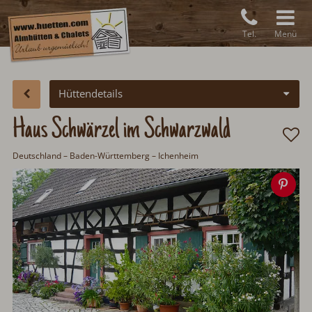
Tel.
Menü
Hüttendetails
Haus Schwärzel im Schwarzwald
Deutschland
– Baden-Württemberg – Ichenheim
Spe