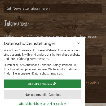
Informationen
Hütteninfos
FAQ
Reiseziele
Presse
Kontakt
Impressum
Datenschutz
Datenschutzeinstellungen
Packliste Hüttenurlaub
Ihre Hütte bei uns eintragen
Datenschutzeinstellungen
Wir nutzen Cookies auf unserer Website. Einige von ihnen
sind essenziell, während andere uns helfen, diese Website
und Ihre Erfahrung zu verbessern.
Partner
:
vioma GmbH
Durch erneuten Aufruf des Consent-Dialogs können Sie
Ihre Einstellung jederzeit ändern. Weitere Informationen
finden Sie in unseren Datenschutzhinweisen.
Deutsch
English
Alle akzeptieren
Nur essenzielle Cookies
Übersicht nicht essenzieller Cookies