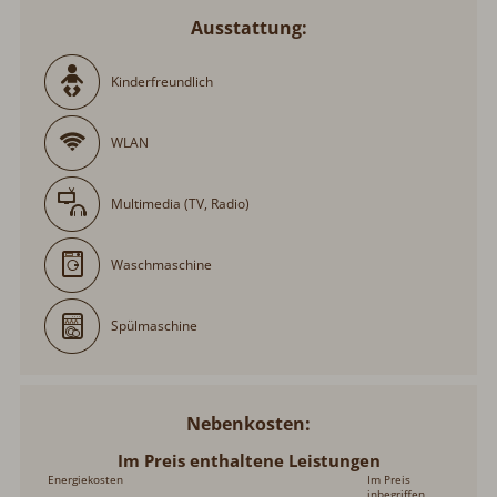
Kinderfreundlich
WLAN
Multimedia (TV, Radio)
Waschmaschine
Spülmaschine
Nebenkosten
Im Preis enthaltene Leistungen
Energiekosten
Im Preis
inbegriffen
Endreinigung (Grundreinigung vor Abreise stets durch den
Im Preis
Kunden)
inbegriffen
Wäsche (Erstausstattung Bettwäsche und Handtücher)
Im Preis
inbegriffen
Außenparkplatz
Im Preis