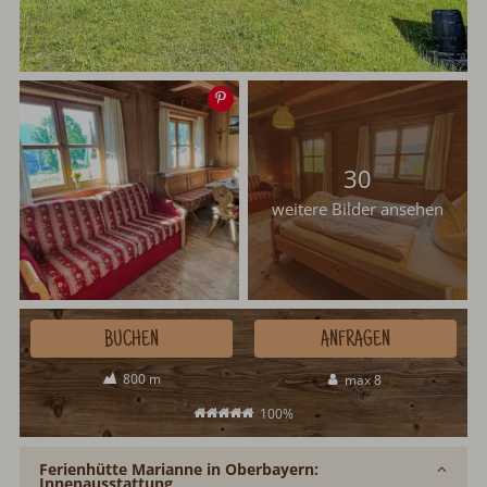
Speichern
30
weitere Bilder ansehen
BUCHEN
ANFRAGEN
800 m
max 8
100%
Ferienhütte Marianne in Oberbayern:
Innenausstattung