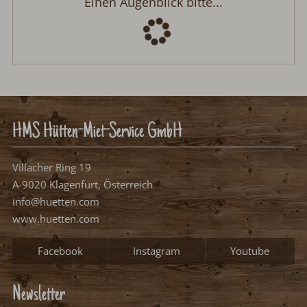
Ferienhütte Marianne in Oberbayern
Anreise:
keine Auswahl
Abreise:
keine Auswahl
Reisedatum
Übernachtungen:
0
Anreisetag wählen
Bitte wählen Sie Ihren Anreisetag.
frei, mögliches Anreisedatum
frei, kein Anreisedatum
belegt
Weiter