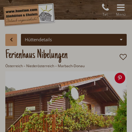
Tel.
Menü
Hüttendetails
Ferienhaus Nibelungen
Österreich
–
Niederösterreich
– Marbach-Donau
Spe