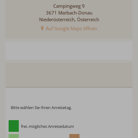
Campingweg 9
3671 Marbach-Donau
Niederösterreich, Österreich
Auf Google Maps öffnen
Ferienhaus Nibelungen
Anreise:
keine Auswahl
Abreise:
keine Auswahl
Reisedatum
Übernachtungen:
0
Anreisetag wählen
Bitte wählen Sie Ihren Anreisetag.