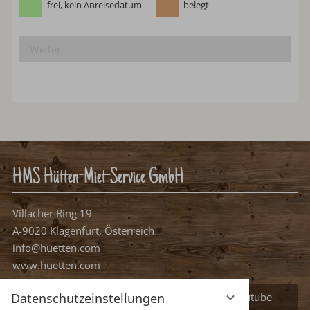
frei, mögliches Anreisedatum
frei, kein Anreisedatum
belegt
Weiter
HMS Hütten-Miet-Service GmbH
Villacher Ring 19
A-9020 Klagenfurt, Österreich
info@huetten.com
Datenschutzeinstellungen
www.huetten.com