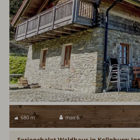
680 m
max 6
Ferienchalet Waldhaus in Kollnburg: I