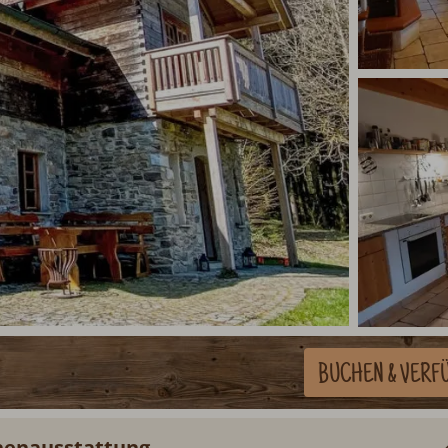
BUCHEN
& VERF
nnenausstattung