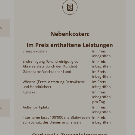
Nebenkosten
Im Preis enthaltene Leistungen
Energiekosten
Im Preis
inbegriffen
Endreinigung (Grundreinigung vor
Im Preis
Abreise stets durch den Kunden)
inbegriffen
Gästekarte Viechtacher Land
Im Preis
inbegriffen
Wäsche (Erstausstattung Bettwäsche
Im Preis
und Handtücher)
inbegriffen
Kurtaxe
Im Preis
inbegriffen
pro Tag
Außenparkplatz
Im Preis
inbegriffen
Interhome lässt 100'000 m2 Blühwiesen
Im Preis
zum Schutz der Bienen anpflanzen
inbegriffen