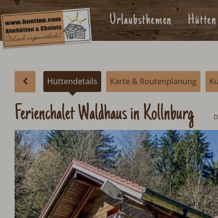
Urlaubsthemen
Hütten
Hüttendetails
Karte & Routenplanung
K
Ferienchalet Waldhaus in Kollnburg
D