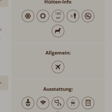
Hütten-Info
180
6
:
,
Allgemein:
Ausstattung: