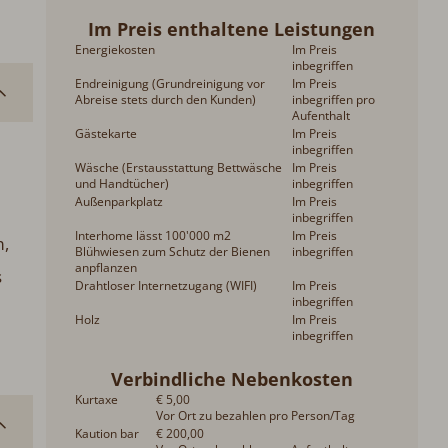
Im Preis enthaltene Leistungen
Energiekosten
Im Preis
inbegriffen
Endreinigung (Grundreinigung vor
Im Preis
Abreise stets durch den Kunden)
inbegriffen pro
Aufenthalt
Gästekarte
Im Preis
inbegriffen
Wäsche (Erstausstattung Bettwäsche
Im Preis
und Handtücher)
inbegriffen
Außenparkplatz
Im Preis
inbegriffen
Interhome lässt 100'000 m2
Im Preis
m,
Blühwiesen zum Schutz der Bienen
inbegriffen
anpflanzen
s
Drahtloser Internetzugang (WIFI)
Im Preis
inbegriffen
Holz
Im Preis
inbegriffen
Verbindliche Nebenkosten
Kurtaxe
€ 5,00
Vor Ort zu bezahlen pro Person/Tag
Kaution bar
€ 200,00