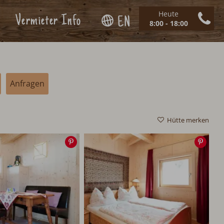
Heute
Vermieter Info
EN
8:00 - 18:00
Anfragen
Hütte merken
Speichern
Spei