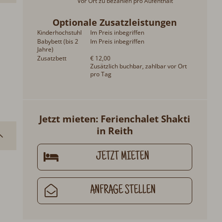
Vor Ort zu bezahlen pro Aufenthalt
Optionale Zusatzleistungen
Kinderhochstuhl
Im Preis inbegriffen
Babybett (bis 2
Im Preis inbegriffen
Jahre)
Zusatzbett
€ 12,00
Zusätzlich buchbar, zahlbar vor Ort
pro Tag
Jetzt mieten: Ferienchalet Shakti
in Reith
JETZT MIETEN
ANFRAGE STELLEN