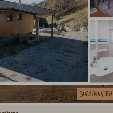
BUCHEN
& VERF
stattung