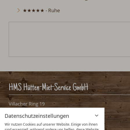
★★★★★ - Ruhe
HMS Hütten-Miet-Service GmbH
Villacher Ring 19
A-9020 Klagenfurt, Österreich
Datenschutzeinstellungen
info@huetten.com
Wir nutzen Cookies auf unserer Website. Einige von ihnen
www.huetten.com
sind essenziell, während andere uns helfen, diese Website