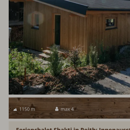
1150 m
max 4
Ferienchalet Shakti in Reith: Innenaus