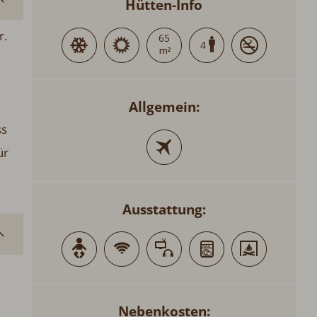
Hütten-Info
r.
65
4
Allgemein:
ss
ür
Ausstattung:
Nebenkosten