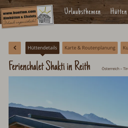
Urlaubsthemen
Hütten
Hüttendetails
Karte & Routenplanung
K
Ferienchalet Shakti in Reith
Österreich
–
Tir