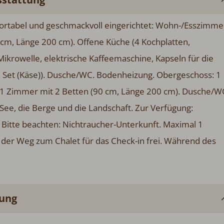
abel und geschmackvoll eingerichtet: Wohn-/Esszimmer mit
änge 200 cm). Offene Küche (4 Kochplatten, Backofen,
lektrische Kaffeemaschine, Kapseln für die Kaffeemaschine
sche/WC. Bodenheizung. Obergeschoss: 1 Zimmer mit 1
 Betten (90 cm, Länge 200 cm). Dusche/WC. Terrassenmöbel
die Landschaft. Zur Verfügung: Waschmaschine. Internet
her-Unterkunft. Maximal 1 Haustier/Hund erlaubt. Feuerlösche
ei. Während des Aufenthaltes ist der Kunde selber
ung