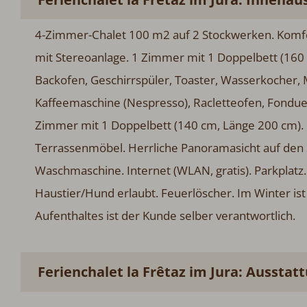
4-Zimmer-Chalet 100 m2 auf 2 Stockwerken. Komfort
Stereoanlage. 1 Zimmer mit 1 Doppelbett (160 cm, L
Geschirrspüler, Toaster, Wasserkocher, Mikrowelle, e
(Nespresso), Racletteofen, Fondue Set (Käse)). Du
Doppelbett (140 cm, Länge 200 cm). 1 Zimmer mit 2
Herrliche Panoramasicht auf den See, die Berge und 
(WLAN, gratis). Parkplatz. Bitte beachten: Nichtrauc
Im Winter ist der Weg zum Chalet für das Check-in fr
verantwortlich.
Ferienchalet la Frêtaz im Jura: Ausstatt