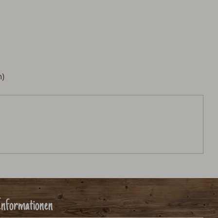
nformationen
ütteninfos
FAQ
Reiseziele
Presse
Kontakt