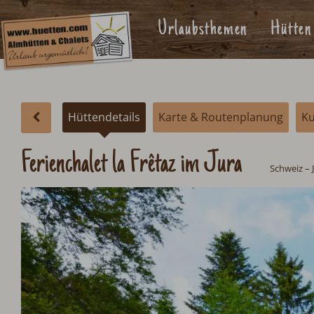
Urlaubsthemen
Hütten
Hüttendetails
Karte & Routenplanung
Kund
Ferienchalet la Frêtaz im Jura
Schweiz
– 