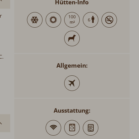
Hütten-Info
100
6
.
Allgemein:
r.
Ausstattung: