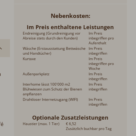
Nebenkosten
Im Preis enthaltene Leistungen
Endreinigung (Grundreinigung vor
Im Preis
Abreise stets durch den Kunden)
inbegriffen pro
Aufenthalt
Wäsche (Erstausstattung Bettwäsche
Im Preis
und Handtücher)
inbegriffen
Kurtaxe
Im Preis
inbegriffen pro
Woche
s,
Außenparkplatz
Im Preis
inbegriffen
2
Interhome lässt 100'000 m2
Im Preis
Blühwiesen zum Schutz der Bienen
inbegriffen
anpflanzen
Drahtloser Internetzugang (WIFI)
Im Preis
inbegriffen
Optionale Zusatzleistungen
Haustier (max. 1 Tier)
€ 6,52
Zusätzlich buchbar pro Tag