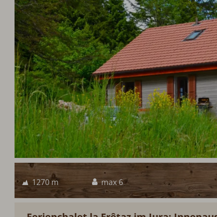
1270 m
max 6
Ferienchalet la Frêtaz im Jura: Innenaus