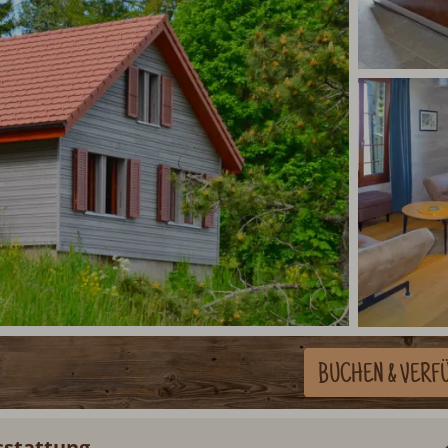
BUCHEN
& VERF
stattung