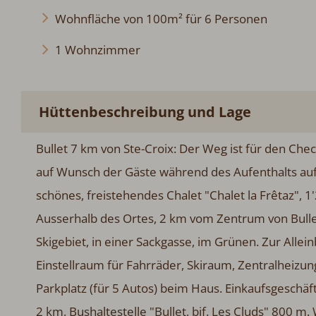
Wohnfläche von 100m² für 6 Personen
1 Wohnzimmer
Hüttenbeschreibung und Lage
Bullet 7 km von Ste-Croix: Der Weg ist für den Chec
Wunsch der Gäste während des Aufenthalts auf eige
freistehendes Chalet "Chalet la Frêtaz", 1'269 m.ü.
km vom Zentrum von Bullet, alleinstehende, ruhige, s
Grünen. Zur Alleinbenutzung: naturbelassenes Grunds
Zentralheizung. Zufahrt (300 m Naturweg). Im Winter
Einkaufsgeschäft 7 km, Lebensmittelgeschäft 2 km, Res
Cluds" 800 m. Wanderwege ab Haus 1 m, Skipisten 3.5