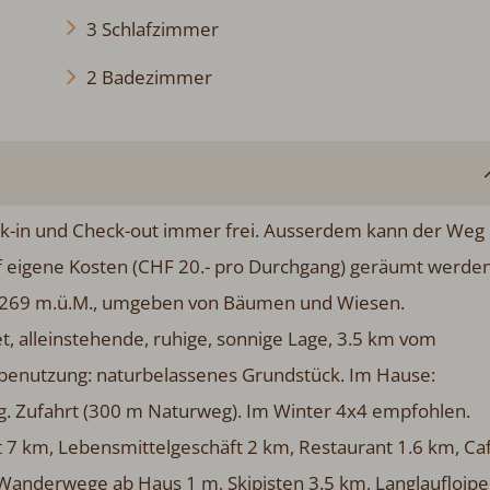
3 Schlafzimmer
2 Badezimmer
k-in und Check-out immer frei. Ausserdem kann der Weg auf
ne Kosten (CHF 20.- pro Durchgang) geräumt werden schöne
M., umgeben von Bäumen und Wiesen. Ausserhalb des Ortes, 
onnige Lage, 3.5 km vom Skigebiet, in einer Sackgasse, im
tück. Im Hause: Einstellraum für Fahrräder, Skiraum,
 4x4 empfohlen. Parkplatz (für 5 Autos) beim Haus.
taurant 1.6 km, Café 2 km, Bushaltestelle "Bullet, bif. Les
 km, Langlaufloipe 1.6 km. Bekannte Skigebiete sind gut