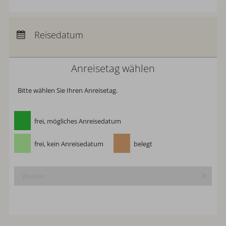
Anreise:
keine Auswahl
Abreise:
keine Auswahl
Reisedatum
Übernachtungen:
0
Anreisetag wählen
Bitte wählen Sie Ihren Anreisetag.
frei, mögliches Anreisedatum
frei, kein Anreisedatum
belegt
Weiter