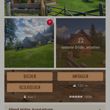
Speichern
22
weitere Bilder ansehen
BUCHEN
ANFRAGEN
1300 m
RESERVIEREN
max 7
100%
Ellend Hütte: Ausstattung