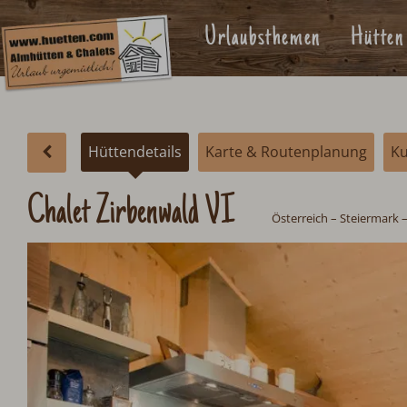
Urlaubsthemen
Hütten
Hüttendetails
Karte & Routenplanung
K
Chalet Zirbenwald VI
Österreich
–
Steiermark
–