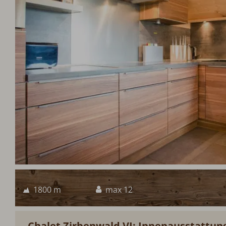
1800 m
max 12
Chalet Zirbenwald VI: Innenausstattun