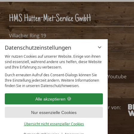
HMS Hütten-Miet-Service GmbH
Villacher Ring 19
A-9020 Klagenfurt, Österreich
Datenschutzeinstellungen
info@huetten.com
Wir nutzen Cookies auf unserer Website. Einige von ihnen
www.huetten.com
sind essenziell, während andere uns helfen, diese Website
und Ihre Erfahrung zu verbessern.
Durch erneuten Aufruf des Consent-Dialogs können Sie
Facebook
Instagram
Youtube
Ihre Einstellung jederzeit ändern. Weitere Informationen
finden Sie in unseren Datenschutzhinweisen.
Alle akzeptieren
huetten.com ist
Partner
von
:
Nur essenzielle Cookies
Übersicht nicht essenzieller Cookies
Deutsch
English