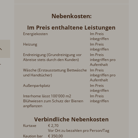
Nebenkosten
Im Preis enthaltene Leistungen
Energiekosten
Im Preis
inbegriffen
Heizung
Im Preis
inbegriffen
Endreinigung (Grundreinigung vor
Im Preis
Abreise stets durch den Kunden)
inbegriffen pro
r
Aufenthalt
Wäsche (Erstausstattung Bettwäsche
Im Preis
und Handtücher)
inbegriffen pro
Aufenthalt
Außenparkplatz
Im Preis
inbegriffen
Interhome lässt 100'000 m2
Im Preis
Blühwiesen zum Schutz der Bienen
inbegriffen
anpflanzen
Verbindliche Nebenkosten
Kurtaxe
€ 2,70
Vor Ort zu bezahlen pro Person/Tag
Kaution bar
€ 350,00