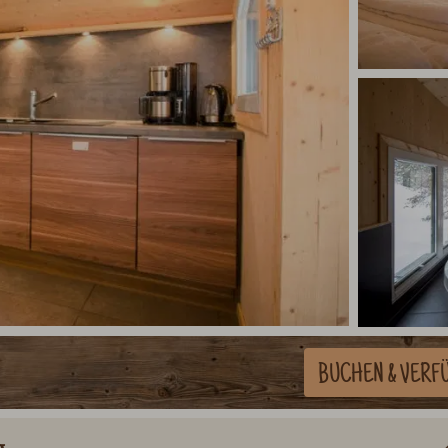
BUCHEN
& VERF
g