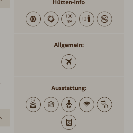
Hütten-Info
130
12
Allgemein:
r
Ausstattung: