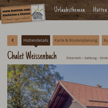
Urlaubsthemen
Hütten
Hüttendetails
Karte & Routenplanung
K
Chalet Weissenbach
Österreich
–
Salzburg
– Strob