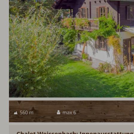
560 m
max 6
Chalet Weissenbach: Innenausstattung