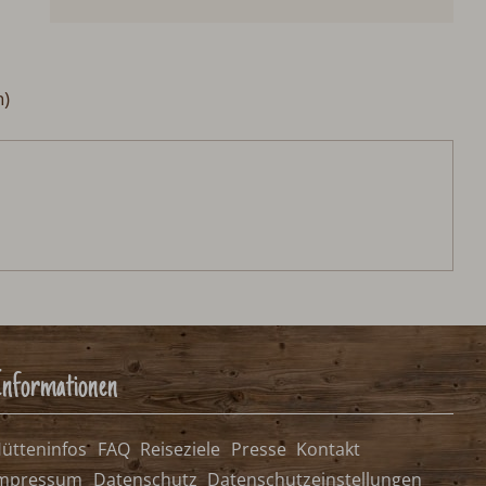
)
nformationen
ütteninfos
FAQ
Reiseziele
Presse
Kontakt
mpressum
Datenschutz
Datenschutzeinstellungen