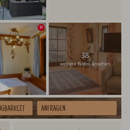
Speichern
38
weitere Bilder ansehen
ÜGBARKEIT
ANFRAGEN