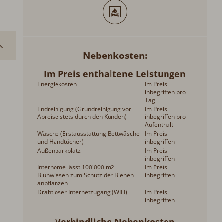
Nebenkosten
Im Preis enthaltene Leistungen
Energiekosten
Im Preis
inbegriffen pro
Tag
Endreinigung (Grundreinigung vor
Im Preis
Abreise stets durch den Kunden)
inbegriffen pro
Aufenthalt
Wäsche (Erstausstattung Bettwäsche
Im Preis
2
und Handtücher)
inbegriffen
Außenparkplatz
Im Preis
inbegriffen
Interhome lässt 100'000 m2
Im Preis
Blühwiesen zum Schutz der Bienen
inbegriffen
anpflanzen
Drahtloser Internetzugang (WIFI)
Im Preis
inbegriffen
Verbindliche Nebenkosten