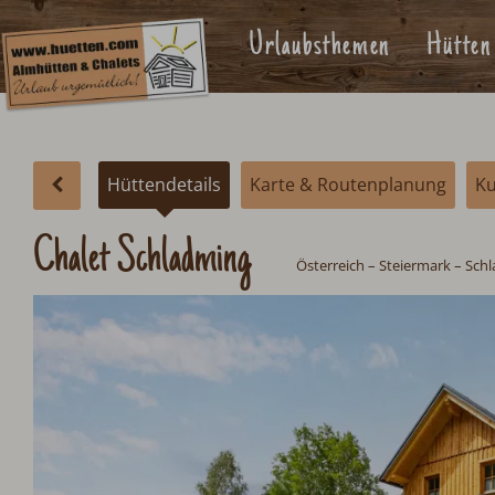
Urlaubsthemen
Hütten
Hüttendetails
Karte & Routenplanung
K
Chalet Schladming
Österreich
–
Steiermark
– Sch