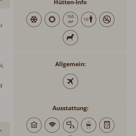
Hütten-Info
165
10
er
Allgemein:
l,
d
Ausstattung: