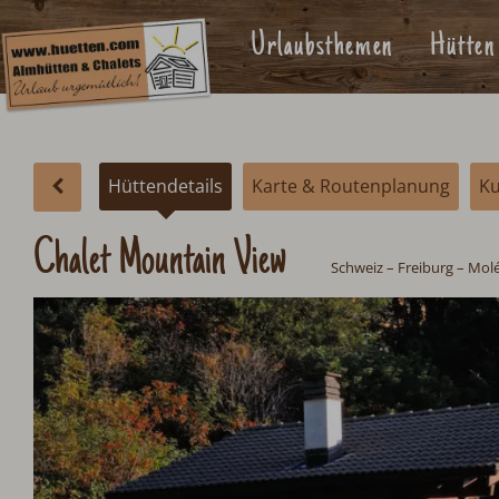
Urlaubsthemen
Hütten
Hüttendetails
Karte & Routenplanung
K
Chalet Mountain View
Schweiz
– Freiburg – Mol