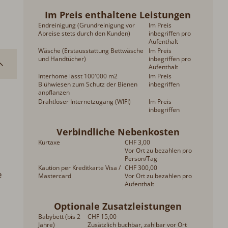
Im Preis enthaltene Leistungen
Endreinigung (Grundreinigung vor
Im Preis
Abreise stets durch den Kunden)
inbegriffen pro
Aufenthalt
Wäsche (Erstausstattung Bettwäsche
Im Preis
und Handtücher)
inbegriffen pro
Aufenthalt
Interhome lässt 100'000 m2
Im Preis
Blühwiesen zum Schutz der Bienen
inbegriffen
anpflanzen
Drahtloser Internetzugang (WIFI)
Im Preis
inbegriffen
Verbindliche Nebenkosten
Kurtaxe
CHF 3,00
Vor Ort zu bezahlen pro
Person/Tag
Kaution per Kreditkarte Visa /
CHF 300,00
e
Mastercard
Vor Ort zu bezahlen pro
Aufenthalt
Optionale Zusatzleistungen
Babybett (bis 2
CHF 15,00
Jahre)
Zusätzlich buchbar, zahlbar vor Ort