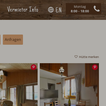
Montag
Vermieter Info
EN
8:00 - 18:00
Anfragen
Hütte merken
Speichern
Spei