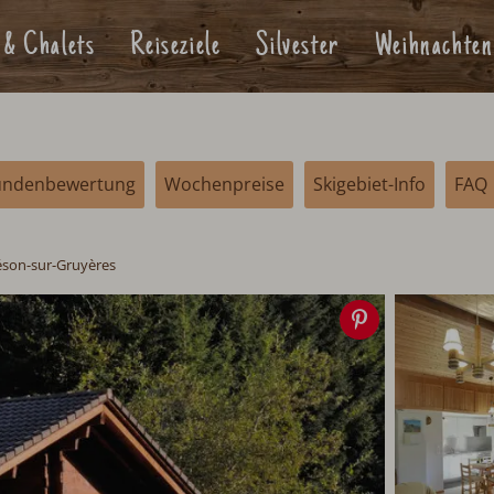
 & Chalets
Reiseziele
Silvester
Weihnachten
undenbewertung
Wochenpreise
Skigebiet-Info
FAQ
éson-sur-Gruyères
Speichern