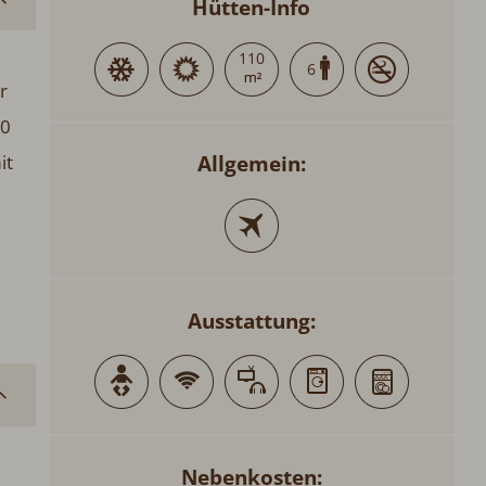
Hütten-Info
110
6
r
90
Allgemein:
it
Ausstattung:
Nebenkosten