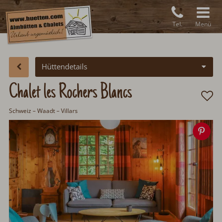
Tel.
Menü
Hüttendetails
Chalet les Rochers Blancs
Schweiz
– Waadt – Villars
Spe