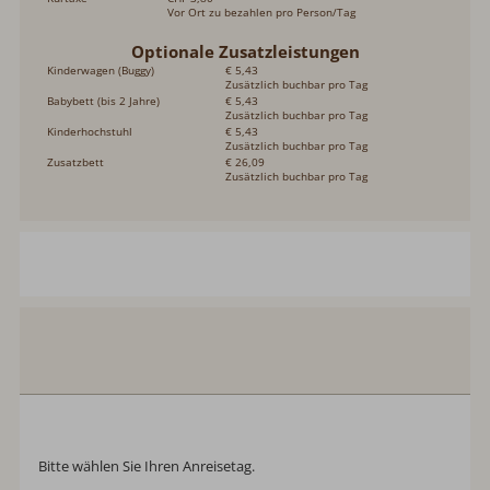
Vor Ort zu bezahlen pro Person/Tag
Optionale Zusatzleistungen
Kinderwagen (Buggy)
€ 5,43
Zusätzlich buchbar pro Tag
Babybett (bis 2 Jahre)
€ 5,43
Zusätzlich buchbar pro Tag
Kinderhochstuhl
€ 5,43
Zusätzlich buchbar pro Tag
Zusatzbett
€ 26,09
Zusätzlich buchbar pro Tag
Chalet les Rochers Blancs
Anreise:
keine Auswahl
Abreise:
keine Auswahl
Reisedatum
Übernachtungen:
0
Anreisetag wählen