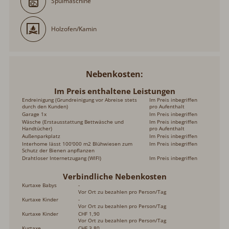
Spülmaschine
Holzofen/Kamin
Nebenkosten
Im Preis enthaltene Leistungen
Endreinigung (Grundreinigung vor Abreise stets
Im Preis inbegriffen
durch den Kunden)
pro Aufenthalt
Garage 1x
Im Preis inbegriffen
Wäsche (Erstausstattung Bettwäsche und
Im Preis inbegriffen
Handtücher)
pro Aufenthalt
Außenparkplatz
Im Preis inbegriffen
Interhome lässt 100'000 m2 Blühwiesen zum
Im Preis inbegriffen
Schutz der Bienen anpflanzen
Drahtloser Internetzugang (WIFI)
Im Preis inbegriffen
Verbindliche Nebenkosten
Kurtaxe Babys
-
Vor Ort zu bezahlen pro Person/Tag
Kurtaxe Kinder
-
Vor Ort zu bezahlen pro Person/Tag
Kurtaxe Kinder
CHF 1,90
Vor Ort zu bezahlen pro Person/Tag
Kurtaxe
CHF 3,80