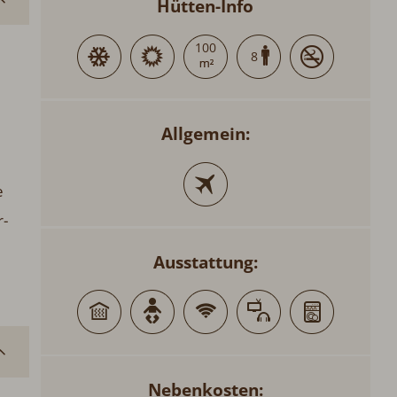
Hütten-Info
100
8
Allgemein:
e
r-
Ausstattung:
Nebenkosten