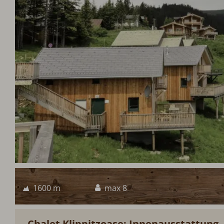
1600 m
max 8
Chalet Klippitzoase: Innenausstattung