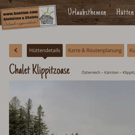
Urlaubsthemen
Hütten
Hüttendetails
Karte & Routenplanung
K
Chalet Klippitzoase
Österreich
–
Kärnten
– Klippit