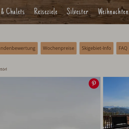
 & Chalets
Reiseziele
Silvester
Weihnachten
undenbewertung
Wochenpreise
Skigebiet-Info
FAQ
ztörl
Speichern