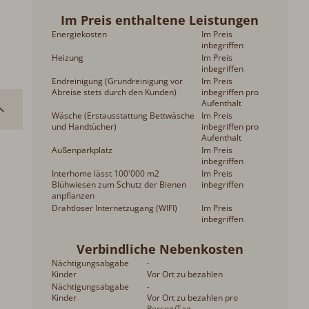
Im Preis enthaltene Leistungen
Energiekosten
Im Preis
inbegriffen
Heizung
Im Preis
inbegriffen
Endreinigung (Grundreinigung vor
Im Preis
Abreise stets durch den Kunden)
inbegriffen pro
Aufenthalt
Wäsche (Erstausstattung Bettwäsche
Im Preis
und Handtücher)
inbegriffen pro
Aufenthalt
Außenparkplatz
Im Preis
inbegriffen
Interhome lässt 100'000 m2
Im Preis
Blühwiesen zum Schutz der Bienen
inbegriffen
anpflanzen
Drahtloser Internetzugang (WIFI)
Im Preis
inbegriffen
Verbindliche Nebenkosten
Nächtigungsabgabe
-
Kinder
Vor Ort zu bezahlen
Nächtigungsabgabe
-
Kinder
Vor Ort zu bezahlen pro
Person/Tag