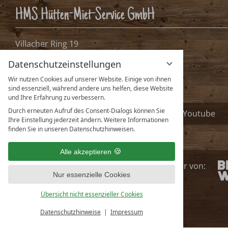
HMS Hütten-Miet-Service GmbH
Villacher Ring 19
A-9020 Klagenfurt, Österreich
Datenschutzeinstellungen
info@huetten.com
Wir nutzen Cookies auf unserer Website. Einige von ihnen
www.huetten.com
sind essenziell, während andere uns helfen, diese Website
und Ihre Erfahrung zu verbessern.
Durch erneuten Aufruf des Consent-Dialogs können Sie
Facebook
Instagram
Youtube
Ihre Einstellung jederzeit ändern. Weitere Informationen
finden Sie in unseren Datenschutzhinweisen.
Alle akzeptieren
huetten.com ist
Partner
von
:
Nur essenzielle Cookies
Übersicht nicht essenzieller Cookies
Deutsch
English
Datenschutzhinweise
Impressum